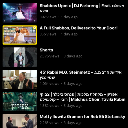
Shabbos Upmix | DJ Farbreng | Feat. משולם
זושא
392
views
·
1 day ago
A Full Shabbos, Delivered to Your Door!
356
views
·
1 day ago
Shorts
2,576
views
·
3 days ago
45: Rabbi M.G. Steinmetz – אידיש: הרב מ.ג.
שטיינמץ
1,064
views
·
3 days ago
אפריון – מקהלת מלכות | פנחס ביכלר | צביקי
רובין – קולעוילם | Malchus Choir, Tzviki Rubin
1,382
views
·
3 days ago
Motty Ilowitz Gramen for Reb Eli Stefansky
2,265
views
·
3 days ago