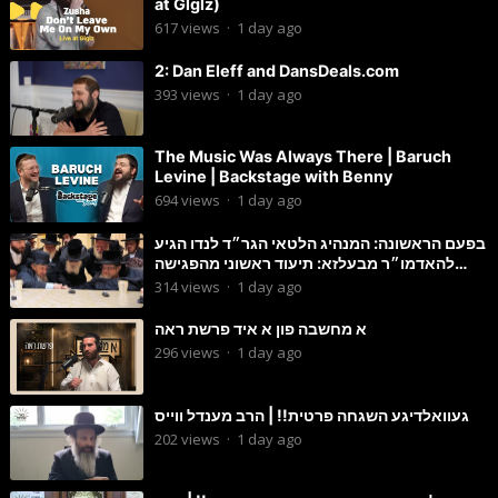
at Glglz)
617
views
·
1 day ago
2: Dan Eleff and DansDeals.com
393
views
·
1 day ago
The Music Was Always There | Baruch
Levine | Backstage with Benny
694
views
·
1 day ago
בפעם הראשונה: המנהיג הלטאי הגר״ד לנדו הגיע
להאדמו״ר מבעלזא: תיעוד ראשוני מהפגישה
הנדירה
314
views
·
1 day ago
א מחשבה פון א איד פרשת ראה
296
views
·
1 day ago
געוואלדיגע השגחה פרטית!! | הרב מענדל ווייס
202
views
·
1 day ago