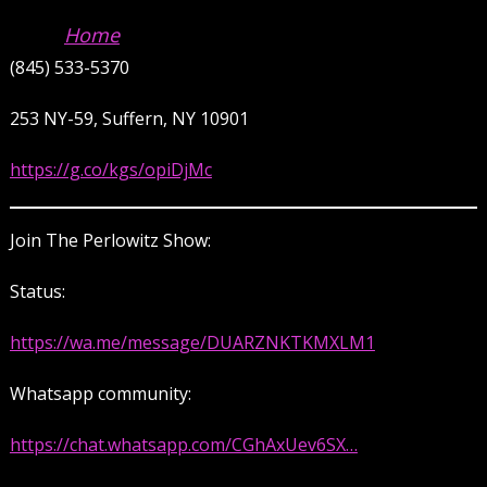
Home
(845) 533-5370
253 NY-59, Suffern, NY 10901
https://g.co/kgs/opiDjMc
Join The Perlowitz Show:
Status:
https://wa.me/message/DUARZNKTKMXLM1
Whatsapp community:
https://chat.whatsapp.com/CGhAxUev6SX…