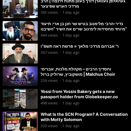
געהאלפן געווארן דורך בעטן מתנת חינם!! | הרב
מרדכי הערש שפיצער
365
views
·
1 day ago
נדיר-הרבי מלימנוב בטיש שר חנן בן ארי: תיעוד
מיוחד מחסידות לימינוב שרים את השיר “השיבנו”
644
views
·
1 day ago
ר’ אברהם מרדכי מלאך = פרשת ראה תשפ”ו
367
views
·
1 day ago
וחסדיך הרבים – מקהלת מלכות, אברימי
מושקוביץ, שרוליק ברזל | Malchus Choir
236
views
·
1 day ago
Yossi from Yossis Bakery gets a new
passport holder from Globekeeper.co
498
views
·
1 day ago
What Is the SCN Program? A Conversation
with Motty Solomon
330
views
·
1 day ago