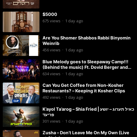
$5000
675
views
·
1 day ago
Are You Shomer Shabbos Rabbi Binyomin
Weinrib
456
views
·
1 day ago
Blue Melody goes to Sleepaway Camp!!!
(Behind the music) Ft. Dovid Berger and
Chaim Brown
634
views
·
1 day ago
Can You Get Coffee from Non-Kosher
Restaurants? – Keeping it Kosher Clips
492
views
·
1 day ago
K’ayol Ta’arog – Shia Fried | כאיל תערוג – יושע
פריעד
301
views
·
1 day ago
Zusha – Don’t Leave Me On My Own (Live