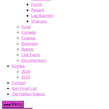
Purim
Pesach
Lag Baomer
Shavuos
Food
Comedy
Finance
Business
Rabbis
Live Event
Documentary
Singles
2026
2025
Contact
Join Email List
Old Yiddish Videos
Menu