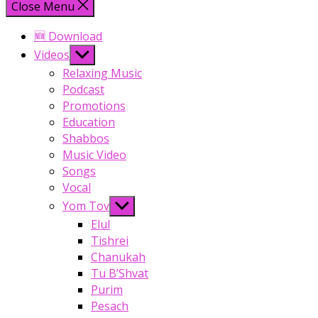
Close Menu
🆕 Download
Show
Videos
sub
Relaxing Music
menu
Podcast
Promotions
Education
Shabbos
Music Video
Songs
Vocal
Show
Yom Tov
sub
Elul
menu
Tishrei
Chanukah
Tu B’Shvat
Purim
Pesach