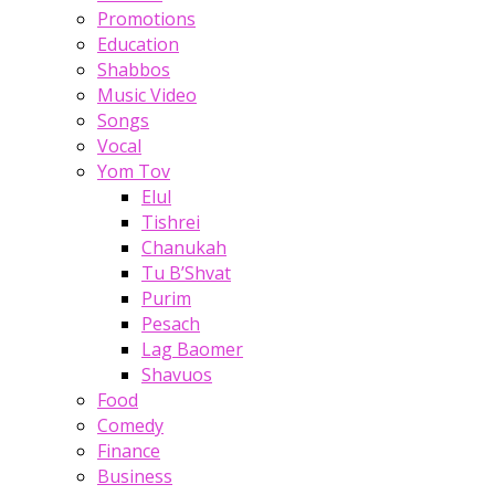
Promotions
Education
Shabbos
Music Video
Songs
Vocal
Yom Tov
Elul
Tishrei
Chanukah
Tu B’Shvat
Purim
Pesach
Lag Baomer
Shavuos
Food
Comedy
Finance
Business