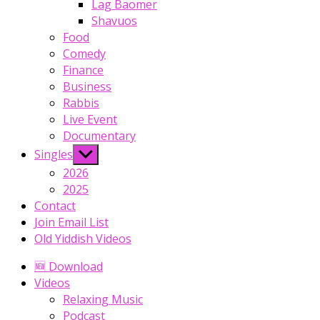
Lag Baomer
Shavuos
Food
Comedy
Finance
Business
Rabbis
Live Event
Documentary
Show
Singles
sub
2026
menu
2025
Contact
Join Email List
Old Yiddish Videos
🆕 Download
Videos
Relaxing Music
Podcast