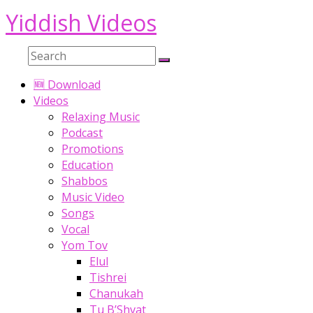
Yiddish Videos
Skip
to
content
🆕 Download
Videos
Relaxing Music
Podcast
Promotions
Education
Shabbos
Music Video
Songs
Vocal
Yom Tov
Elul
Tishrei
Chanukah
Tu B’Shvat