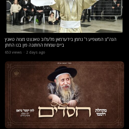
הגה”צ המשפיע ר’ נחמן בידערמאן מלעלוב טאנצט מצוה טאנץ
ביים שמחת החתונה פון בנו החתן
653
views
·
2 days ago