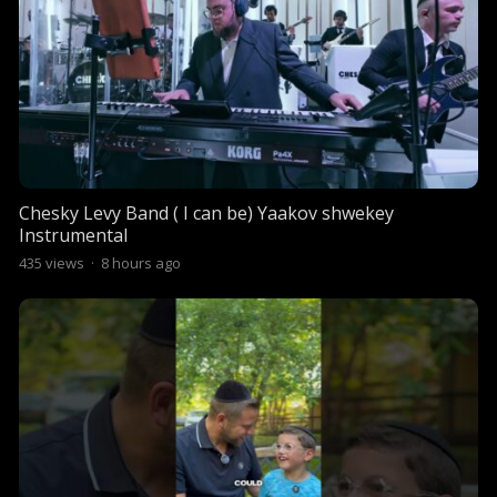
Chesky Levy Band ( I can be) Yaakov shwekey
Instrumental
435
views
·
8 hours ago