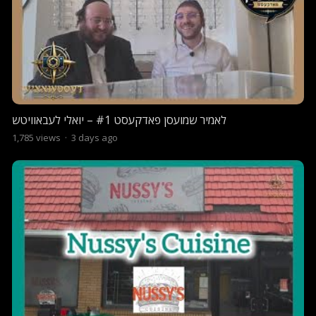
לאמיר שמועסן פאדקעסט #1 – יואלי לעבאוויטש
1,785
views
·
3 days ago