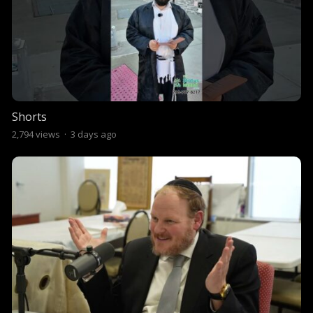
Shorts
2,794
views
·
3 days ago