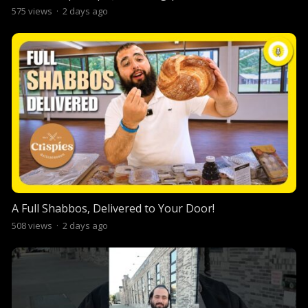
575
views
·
2 days ago
A Full Shabbos, Delivered to Your Door!
508
views
·
2 days ago