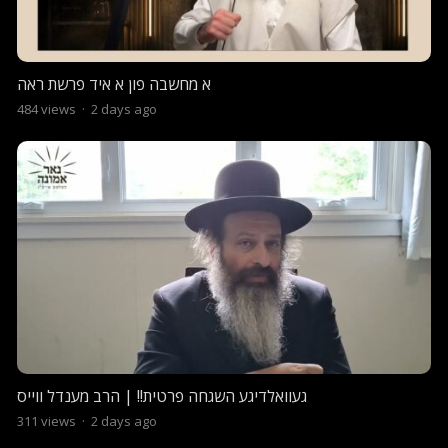
א מחשבה פון א איד פרשת ראה
484
views
·
2 days ago
געוואלדיגע השגחה פרטית!! | הרב מענדל ווייס
311
views
·
2 days ago