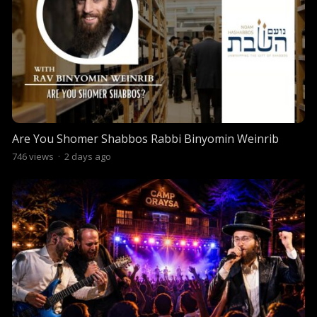
Are You Shomer Shabbos Rabbi Binyomin Weinrib
746
views
·
2 days ago