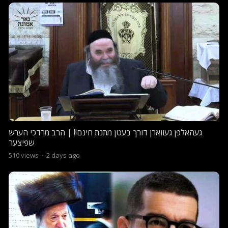
געהאלפן געווארן דורך בעטן מתנת חינם!! | הרב מרדכי הערש
שפיצער
510
views
·
2 days ago