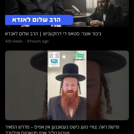
גיבור אוצר: סטאפ די דרוקעניש | הרב שלום לאנדא
426
views
·
8 hours ago
פרשת ראה: צוויי טעג נישט געגאנגען אין אפיס – מדרש המאיר
וועכענטליך אויף סטאטוס איילענד