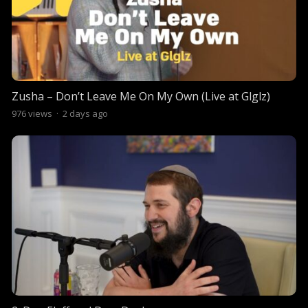
Zusha – Don’t Leave Me On My Own (Live at Glglz)
976
views
·
2 days ago