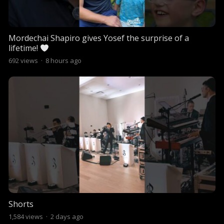
Mordechai Shapiro gives Yosef the surprise of a
lifetime!
692
views
·
8 hours ago
Shorts
1,584
views
·
2 days ago