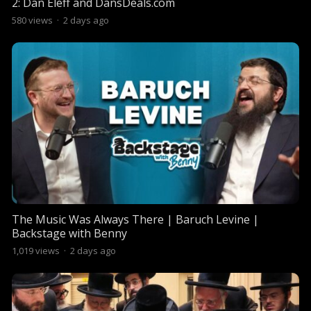
2: Dan Eleff and DansDeals.com
580
views
·
2 days ago
The Music Was Always There | Baruch Levine |
Backstage with Benny
1,019
views
·
2 days ago