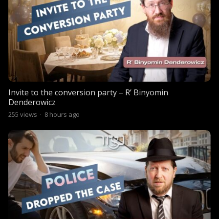
Invite to the conversion party – R’ Binyomin
Denderowicz
255
views
·
8 hours ago