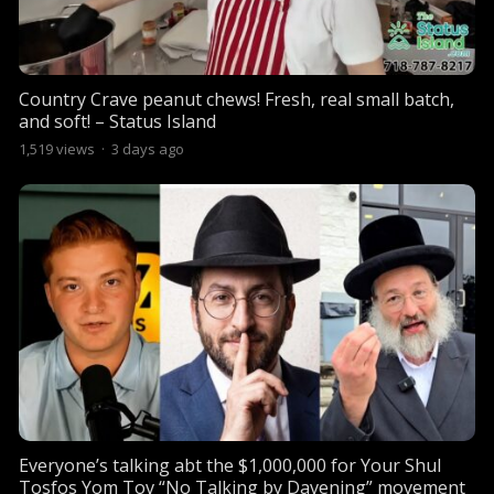
Country Crave peanut chews! Fresh, real small batch,
and soft! – Status Island
1,519
views
·
3 days ago
Everyone’s talking abt the $1,000,000 for Your Shul
Tosfos Yom Tov “No Talking by Davening” movement