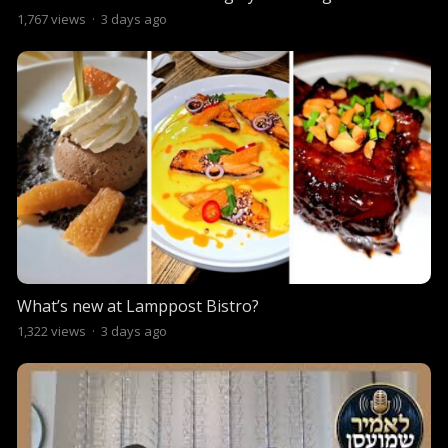
1,767
views
·
3 days ago
What’s new at Lamppost Bistro?
1,322
views
·
3 days ago