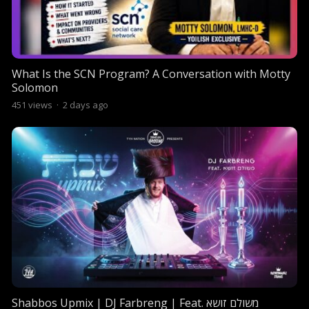
What Is the SCN Program? A Conversation with Motty
Solomon
451
views
·
2 days ago
Shabbos Upmix | DJ Farbreng | Feat. משולם זושא