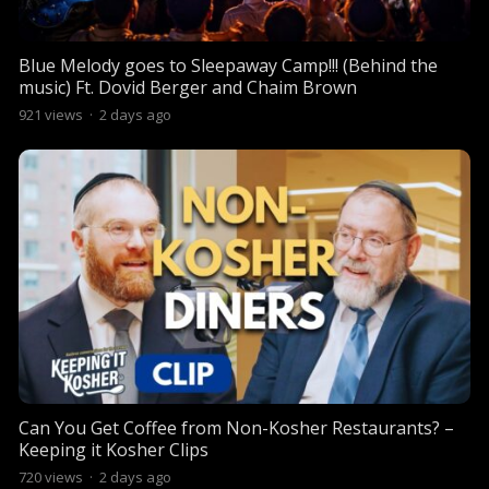
Blue Melody goes to Sleepaway Camp!!! (Behind the
music) Ft. Dovid Berger and Chaim Brown
921
views
·
2 days ago
Can You Get Coffee from Non-Kosher Restaurants? –
Keeping it Kosher Clips
720
views
·
2 days ago