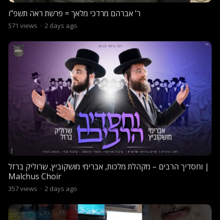
ר’ אברהם מרדכי מלאך = פרשת ראה תשפ”ו
571
views
·
2 days ago
וחסדיך הרבים – מקהלת מלכות, אברימי מושקוביץ, שרוליק ברזל |
Malchus Choir
357
views
·
2 days ago