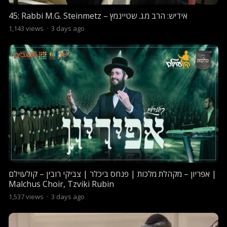
45: Rabbi M.G. Steinmetz – אידיש: הרב מ.ג. שטיינמץ
1,143
views
·
3 days ago
אפריון – מקהלת מלכות | פנחס ביכלר | צביקי רובין – קולעוילם |
Malchus Choir, Tzviki Rubin
1,537
views
·
3 days ago