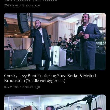
269
views
·
8 hours ago
Chesky Levy Band Featuring Shea Berko & Meilech
Braunstein (Yeedle werdyger set)
627
views
·
8 hours ago