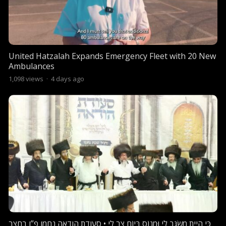
United Hatzalah Expands Emergency Fleet with 20 New
Ambulances
1,098
views
·
4 days ago
כִּי הָיִיתָ מִשְׂגָּב לִי וּמָנוֹס בְּיוֹם צַר לִי • סעודת הודאה נחמו פ”ו בחצר