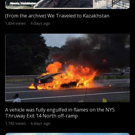
(From the archive) We Traveled to Kazakhstan
1,834
views
·
4 days ago
A vehicle was fully engulfed in flames on the NYS
Thruway Exit 14 North off-ramp
1,743
views
·
4 days ago