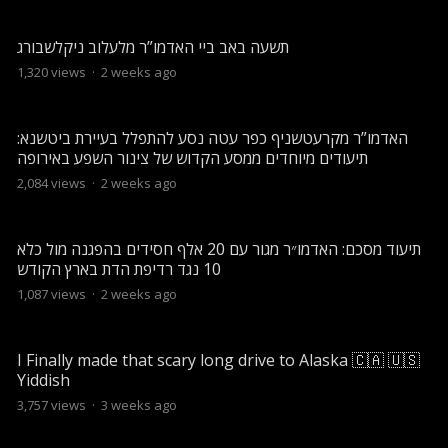
תשעה באב ביי האדמו”ר מלעלוב ניקלשבורג
1,320
views
·
2 weeks ago
האדמו”ר מקרעטשניף כפר עטה נסע להתפלל בעיירת ביטשנא:
תיעודים מיוחדים ממסע הקדוש של צינור השפע באירופה
2,084
views
·
2 weeks ago
תיעוד מסכם: האדמו״ר מגור עם 20 אלף חסידים בהפגנה מול כלא
10 נגד רדיפת הדת בארץ הקודש
1,087
views
·
2 weeks ago
I Finally made that scary long drive to Alaska 🇨🇦 🇺🇸
Yiddish
3,757
views
·
3 weeks ago