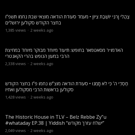
צַהֲלִי וָרֹנִּי יוֹשֶׁבֶת צִיּוֹן • מעמד סעודת הודאה מוצאי שבת נחמו תשפ”ו
בחצר הקודש סקולען ירושלים
1,385
views
·
2 weeks ago
האדמו״ר מסאטמאר בחופש: תיעוד מיוחד מבוקר מיוחד במחיצת
הרבי במעון הנופש בהרי הקאנטרי
2,338
views
·
2 weeks ago
חַסְדֵי ה’ כִּי לֹא תָמְנוּ • סעודת הודאה מוצ”ש נחמו פ”ו בחצר הקודש
סקולען בראשות הרבי מסקולען ואחיו
1,428
views
·
2 weeks ago
The Historic House in TLV – Belz Rebbe Zy”u
#whataday EP.38 | Yiddish “ישלח עזרך מקודש”
2,049
views
·
2 weeks ago