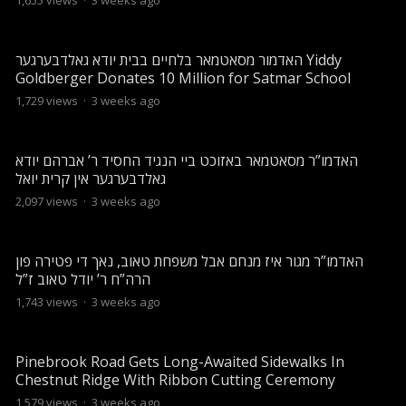
1,655
views
·
3 weeks ago
האדמור מסאטמאר בלחיים בבית יודא גאלדבערגער Yiddy
Goldberger Donates 10 Million for Satmar School
1,729
views
·
3 weeks ago
האדמו”ר מסאטמאר באזוכט ביי הנגיד החסיד ר’ אברהם יודא
גאלדבערגער אין קרית יואל
2,097
views
·
3 weeks ago
האדמו”ר מגור איז מנחם אבל משפחת טאוב, נאך די פטירה פון
הרה”ח ר’ יודל טאוב ז”ל
1,743
views
·
3 weeks ago
Pinebrook Road Gets Long-Awaited Sidewalks In
Chestnut Ridge With Ribbon Cutting Ceremony
1,579
views
·
3 weeks ago