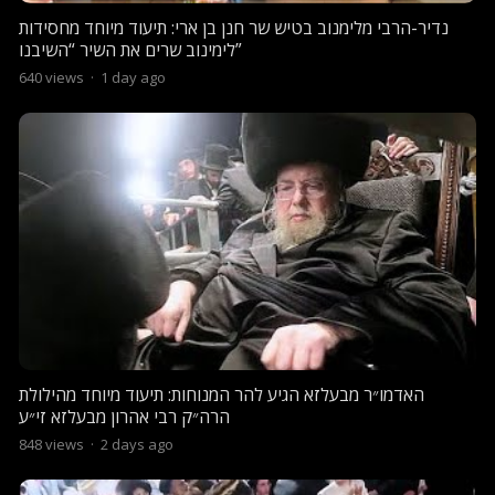
נדיר-הרבי מלימנוב בטיש שר חנן בן ארי: תיעוד מיוחד מחסידות
לימינוב שרים את השיר “השיבנו”
640
views
·
1 day ago
האדמו״ר מבעלזא הגיע להר המנוחות: תיעוד מיוחד מהילולת
הרה״ק רבי אהרון מבעלזא זי״ע
848
views
·
2 days ago