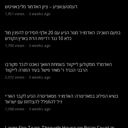
דעסטענאציע – ציון האדמור מליבאוויטש
1,951
views
·
3 weeks ago
בפעם השניה: האדמו״ר מגור הגיע עם 20 אלף חסידים להפגין מול
כלא 10 נגד רדיפת הדת בארץ הקודש
1,700
views
·
3 weeks ago
האדמו”ר מסקולען לייקווד בשמחת הוואך נאכט לנכד מקורבו
הרבני הנגיד ר’ מאיר פישל בעיר התורה לייקווד
2,072
views
·
3 weeks ago
בשיא הפילוג בסאדיגורה: האדמו״ר מסאדיגורה הגיע לקבר האר׳י
ז״ל להתפלל להצלחת עם ישראל
1,268
views
·
3 weeks ago
Large Fire Tears Through House on Brian Court in