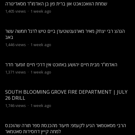
שמחת הוואכנאכט און ברית פון בן האדמו”ר מסאדיגורה
1,405
views
·
1 week ago
הגהצ רבי יצחק מאיר מארגענשטערן ביים טיש לרגל חמשה עשר
באב
1,446
views
·
1 week ago
האדמו”ר מבית חיים יהושע באזוכט אין דרכי חיים זומער חדר
1,371
views
·
1 week ago
SOUTH BLOOMING GROVE FIRE DEPARTMENT | JULY
26 DRILL
1,746
views
·
1 week ago
הרבי מסאטמאר הגיע לקעמפ: תיעוד מהכנסת ספר תורה שהוכנס
למחה קייץ דחסידות סאטמאר