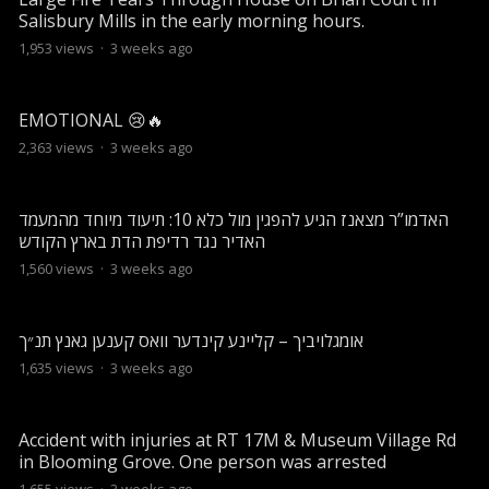
Salisbury Mills in the early morning hours.
1,953
views
·
3 weeks ago
EMOTIONAL 😢🔥
2,363
views
·
3 weeks ago
האדמו”ר מצאנז הגיע להפגין מול כלא 10: תיעוד מיוחד מהמעמד
האדיר נגד רדיפת הדת בארץ הקודש
1,560
views
·
3 weeks ago
אומגלויביך – קליינע קינדער וואס קענען גאנץ תנ״ך
1,635
views
·
3 weeks ago
Accident with injuries at RT 17M & Museum Village Rd
in Blooming Grove. One person was arrested