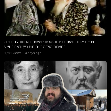
ויז׳ניץ-באבוב: תיעוד נדיר והיסטורי משמחת החתונה הגדולה
בחצרות האדמורי״ם מויז׳ניץ ובאבוב זי״ע
1,551
views
·
4 days ago