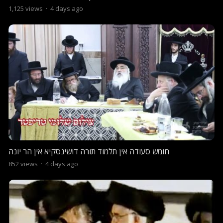
1,125
views
·
4 days ago
חומש סעודה אין תלמוד תורה דושינסקיא אין הר יונה
852
views
·
4 days ago