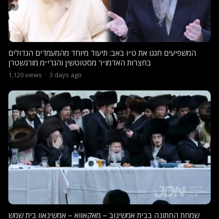
המשפיעים חגגו את ט״ו באב: תיעוד מיוחד מהמעמדים הגדולים
בחצרות האדמו״ר מסטוטשין והגרי״מ מורגשטרן
1,120
views
·
3 days ago
שמחת החתונה בבית אמשינוב – מאקאווא – אמשינאוו בית שמש