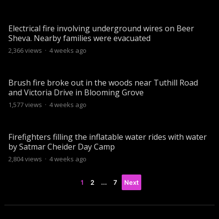
Electrical fire involving underground wires on Beer
Sheva. Nearby families were evacuated
2,366
views
·
4 weeks ago
Brush fire broke out in the woods near Tuthill Road
and Victoria Drive in Blooming Grove
1,577
views
·
4 weeks ago
Firefighters filling the inflatable water rides with water
by Satmar Cheider Day Camp
2,804
views
·
4 weeks ago
Posts
1
…
2
7
Next
pagination