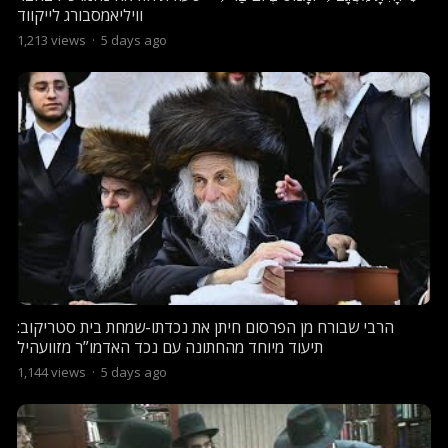
וויליאמסבורג לייקווד
1,213
views
·
5 days ago
הרבי שבורח מן הפרסום חיתן את נכדתו-שמחת בית סטריקוב:
תיעוד מיוחד מהחתונה עם נכד האדמו”ר מזוועהיל
1,144
views
·
5 days ago