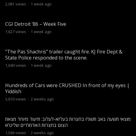
2,081
views
·
1 week ago
CGI Detroit ’86 – Week Five
1,627
views
·
1 week ago
“The Pas Shachris” trailer caught fire. KJ Fire Dept &
State Police responded to the scene.
1,640
views
·
1 week ago
Hundreds of Cars were CRUSHED In front of my eyes |
Yiddish
3,610
views
·
2 weeks ago
מוצאי תשעה באב תשפ’ו בחצרות בעלזא-לעלוב: תיעוד מיוחד מצאת
הצום בחצרות האדמו’רים שליט’א
1,566
views
·
2 weeks ago