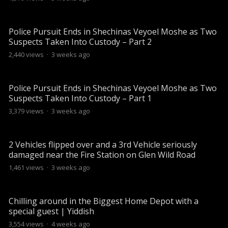
Police Pursuit Ends in Shechinas Veyoel Moshe as Two
Suspects Taken Into Custody – Part 2
2,440
views
·
3 weeks ago
Police Pursuit Ends in Shechinas Veyoel Moshe as Two
Suspects Taken Into Custody – Part 1
3,379
views
·
3 weeks ago
2 Vehicles flipped over and a 3rd Vehicle seriously
damaged near the Fire Station on Glen Wild Road
1,461
views
·
3 weeks ago
Chilling around in the Biggest Home Depot with a
special guest | Yiddish
3,554
views
·
4 weeks ago