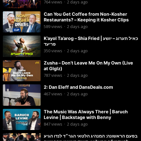
Chaim Brown
764
views
·
2 days ago
Can You Get Coffee from Non-Kosher
Restaurants? – Keeping it Kosher Clips
589
views
·
2 days ago
K’ayol Ta’arog – Shia Fried | כאיל תערוג – יושע
פריעד
350
views
·
2 days ago
Zusha – Don’t Leave Me On My Own (Live
at Glglz)
787
views
·
2 days ago
2: Dan Eleff and DansDeals.com
467
views
·
2 days ago
The Music Was Always There | Baruch
Levine | Backstage with Benny
847
views
·
2 days ago
בפעם הראשונה: המנהיג הלטאי הגר״ד לנדו הגיע