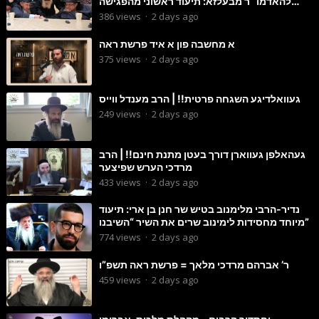
להאדמו״ר מבעלזא: תיעוד ראשוני מהפגישה
הנדירה
386
views
·
2 days ago
א מחשבה פון א איד פרשת ראה
375
views
·
2 days ago
געוואלדיגע השגחה פרטית!! | הרב מענדל ווייס
249
views
·
2 days ago
געהאלפן געווארן דורך בעטן מתנת חינם!! | הרב
מרדכי הערש שפיצער
433
views
·
2 days ago
נדיר-הרבי מלימנוב בטיש שר חנן בן ארי: תיעוד
מיוחד מחסידות לימינוב שרים את השיר “השיבנו”
774
views
·
2 days ago
ר’ אברהם מרדכי מלאך = פרשת ראה תשפ”ו
459
views
·
2 days ago