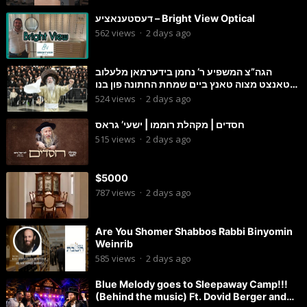
דעסטענאציע – Bright View Optical
562
views
·
2 days ago
הגה”צ המשפיע ר’ נחמן בידערמאן מלעלוב
טאנצט מצוה טאנץ ביים שמחת החתונה פון בנו
החתן
524
views
·
2 days ago
חסדים | מקהלת רוממו | ישעי’ גראס
515
views
·
2 days ago
$5000
787
views
·
2 days ago
Are You Shomer Shabbos Rabbi Binyomin
Weinrib
585
views
·
2 days ago
Blue Melody goes to Sleepaway Camp!!!
(Behind the music) Ft. Dovid Berger and