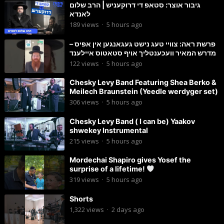
גיבור אוצר: סטאפ די דרוקעניש | הרב שלום
לאנדא
189
views
·
5 hours ago
פרשת ראה: צוויי טעג נישט געגאנגען אין אפיס –
מדרש המאיר וועכענטליך אויף סטאטוס איילענד
122
views
·
5 hours ago
Chesky Levy Band Featuring Shea Berko &
Meilech Braunstein (Yeedle werdyger set)
306
views
·
5 hours ago
Chesky Levy Band ( I can be) Yaakov
shwekey Instrumental
215
views
·
5 hours ago
Mordechai Shapiro gives Yosef the
surprise of a lifetime!
319
views
·
5 hours ago
Shorts
1,322
views
·
2 days ago