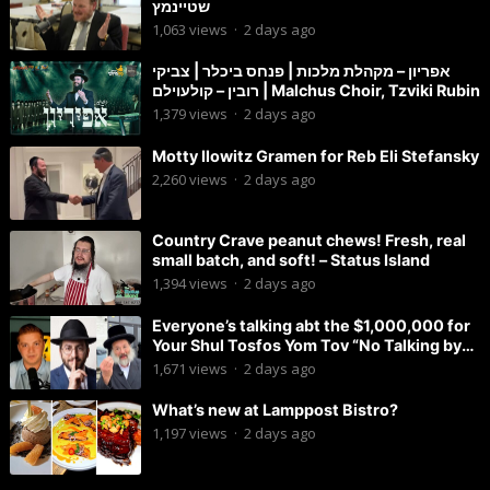
שטיינמץ
1,063
views
·
2 days ago
אפריון – מקהלת מלכות | פנחס ביכלר | צביקי
רובין – קולעוילם | Malchus Choir, Tzviki Rubin
1,379
views
·
2 days ago
Motty Ilowitz Gramen for Reb Eli Stefansky
2,260
views
·
2 days ago
Country Crave peanut chews! Fresh, real
small batch, and soft! – Status Island
1,394
views
·
2 days ago
Everyone’s talking abt the $1,000,000 for
Your Shul Tosfos Yom Tov “No Talking by
Davening” movement
1,671
views
·
2 days ago
What’s new at Lamppost Bistro?
1,197
views
·
2 days ago