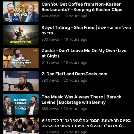
Can You Get Coffee from Non-Kosher
Restaurants? – Keeping it Kosher Clips
488
views
·
19 hours ago
K’ayol Ta’arog – Shia Fried | כאיל תערוג – יושע
פריעד
300
views
·
19 hours ago
Zusha – Don’t Leave Me On My Own (Live
at Glglz)
614
views
·
19 hours ago
2: Dan Eleff and DansDeals.com
390
views
·
20 hours ago
The Music Was Always There | Baruch
Levine | Backstage with Benny
686
views
·
20 hours ago
בפעם הראשונה: המנהיג הלטאי הגר״ד לנדו הגיע
להאדמו״ר מבעלזא: תיעוד ראשוני מהפגישה
הנדירה
313
views
·
20 hours ago