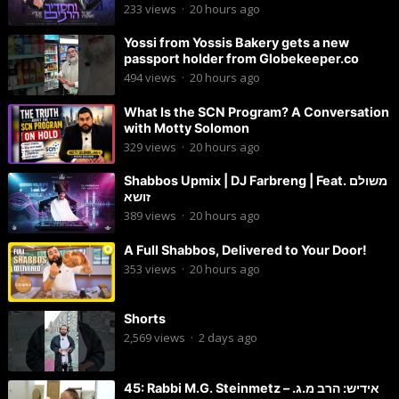
233
views
·
20 hours ago
Yossi from Yossis Bakery gets a new
passport holder from Globekeeper.co
494
views
·
20 hours ago
What Is the SCN Program? A Conversation
with Motty Solomon
329
views
·
20 hours ago
Shabbos Upmix | DJ Farbreng | Feat. משולם
זושא
389
views
·
20 hours ago
A Full Shabbos, Delivered to Your Door!
353
views
·
20 hours ago
Shorts
2,569
views
·
2 days ago
45: Rabbi M.G. Steinmetz – אידיש: הרב מ.ג.