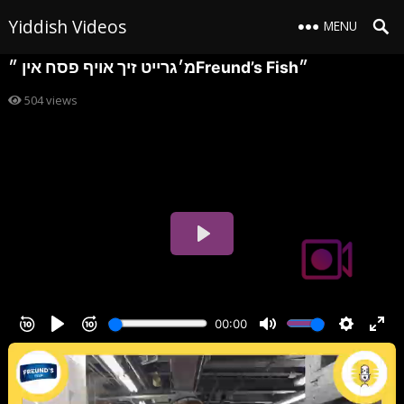
Yiddish Videos
MENU
מ׳גרייט זיך אויף פסח אין ״Freund’s Fish״
504
views