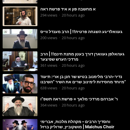
א מחשבה פון א איד פרשת ראה
294
views
·
20 hours ago
געוואלדיגע השגחה פרטית!! | הרב מענדל ווייס
200
views
·
20 hours ago
געהאלפן געווארן דורך בעטן מתנת חינם!! | הרב
מרדכי הערש שפיצער
361
views
·
20 hours ago
נדיר-הרבי מלימנוב בטיש שר חנן בן ארי: תיעוד
מיוחד מחסידות לימינוב שרים את השיר “השיבנו”
638
views
·
20 hours ago
ר’ אברהם מרדכי מלאך = פרשת ראה תשפ”ו
364
views
·
20 hours ago
וחסדיך הרבים – מקהלת מלכות, אברימי
מושקוביץ, שרוליק ברזל | Malchus Choir