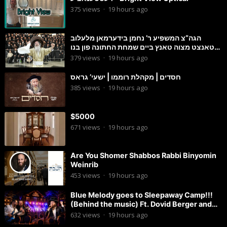
375
views
·
19 hours ago
הגה”צ המשפיע ר’ נחמן בידערמאן מלעלוב
טאנצט מצוה טאנץ ביים שמחת החתונה פון בנו
החתן
379
views
·
19 hours ago
חסדים | מקהלת רוממו | ישעי’ גראס
385
views
·
19 hours ago
$5000
671
views
·
19 hours ago
Are You Shomer Shabbos Rabbi Binyomin
Weinrib
453
views
·
19 hours ago
Blue Melody goes to Sleepaway Camp!!!
(Behind the music) Ft. Dovid Berger and
Chaim Brown
632
views
·
19 hours ago