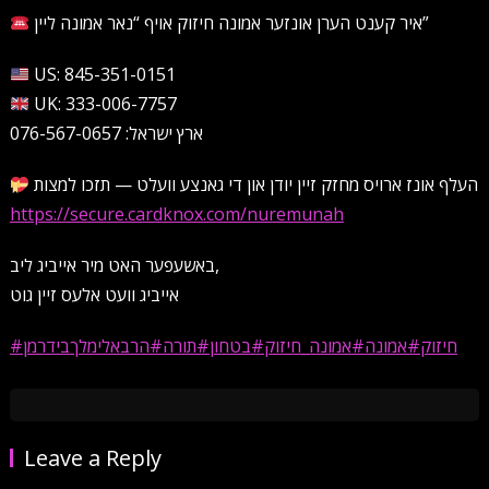
איר קענט הערן אונזער אמונה חיזוק אויף “נאר אמונה ליין”
US: 845-351-0151
UK: 333-006-7757
ארץ ישראל: 076-567-0657
העלף אונז ארויס מחזק זיין יודן און די גאנצע וועלט — תזכו למצות
https://secure.cardknox.com/nuremunah
באשעפער האט מיר אייביג ליב,
אייביג וועט אלעס זיין גוט
#חיזוק
#אמונה
#אמונה_חיזוק
#בטחון
#תורה
#הרבאלימלךבידרמן
Leave a Reply