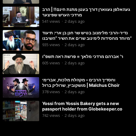
געהאלפן געווארן דורך בעטן מתנת חינם!! | הרב
מרדכי הערש שפיצער
541
views
·
2 days ago
נדיר-הרבי מלימנוב בטיש שר חנן בן ארי: תיעוד
מיוחד מחסידות לימינוב שרים את השיר “השיבנו”
935
views
·
2 days ago
ר’ אברהם מרדכי מלאך = פרשת ראה תשפ”ו
605
views
·
2 days ago
וחסדיך הרבים – מקהלת מלכות, אברימי
מושקוביץ, שרוליק ברזל | Malchus Choir
378
views
·
2 days ago
Yossi from Yossis Bakery gets a new
passport holder from Globekeeper.co
742
views
·
2 days ago