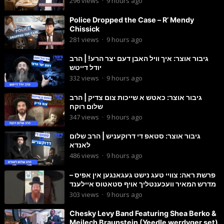
296
views
·
9 hours ago
Police Dropped the Case – R’ Mendy
Chissick
281
views
·
9 hours ago
גיבור אוצר: איך וויל האבן דעם יצר הרע! | הרב
יודל דייטש
332
views
·
9 hours ago
גיבור אוצר: כאטש א שייכות צום צדיק | הרב
שלום רוקח
347
views
·
9 hours ago
גיבור אוצר: סטאפ די דרוקעניש | הרב שלום
לאנדא
486
views
·
9 hours ago
פרשת ראה: צוויי טעג נישט געגאנגען אין אפיס –
מדרש המאיר וועכענטליך אויף סטאטוס איילענד
303
views
·
9 hours ago
Chesky Levy Band Featuring Shea Berko &
Meilech Braunstein (Yeedle werdyger set)