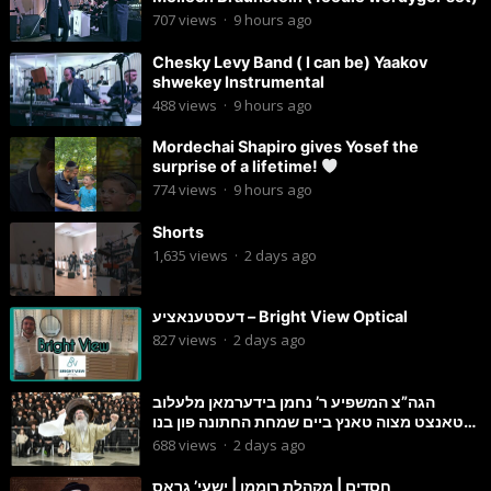
707
views
·
9 hours ago
Chesky Levy Band ( I can be) Yaakov
shwekey Instrumental
488
views
·
9 hours ago
Mordechai Shapiro gives Yosef the
surprise of a lifetime!
774
views
·
9 hours ago
Shorts
1,635
views
·
2 days ago
דעסטענאציע – Bright View Optical
827
views
·
2 days ago
הגה”צ המשפיע ר’ נחמן בידערמאן מלעלוב
טאנצט מצוה טאנץ ביים שמחת החתונה פון בנו
החתן
688
views
·
2 days ago
חסדים | מקהלת רוממו | ישעי’ גראס