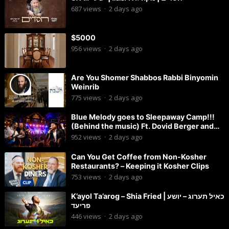
687
views
·
2 days ago
$5000
956
views
·
2 days ago
Are You Shomer Shabbos Rabbi Binyomin
Weinrib
775
views
·
2 days ago
Blue Melody goes to Sleepaway Camp!!!
(Behind the music) Ft. Dovid Berger and
Chaim Brown
952
views
·
2 days ago
Can You Get Coffee from Non-Kosher
Restaurants? – Keeping it Kosher Clips
753
views
·
2 days ago
K’ayol Ta’arog – Shia Fried | כאיל תערוג – יושע
פריעד
446
views
·
2 days ago