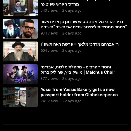
מרדכי הערש שפיצער
540
views
·
2 days ago
נדיר-הרבי מלימנוב בטיש שר חנן בן ארי: תיעוד
מיוחד מחסידות לימינוב שרים את השיר “השיבנו”
934
views
·
2 days ago
ר’ אברהם מרדכי מלאך = פרשת ראה תשפ”ו
604
views
·
2 days ago
וחסדיך הרבים – מקהלת מלכות, אברימי
מושקוביץ, שרוליק ברזל | Malchus Choir
377
views
·
2 days ago
Yossi from Yossis Bakery gets a new
passport holder from Globekeeper.co
741
views
·
2 days ago