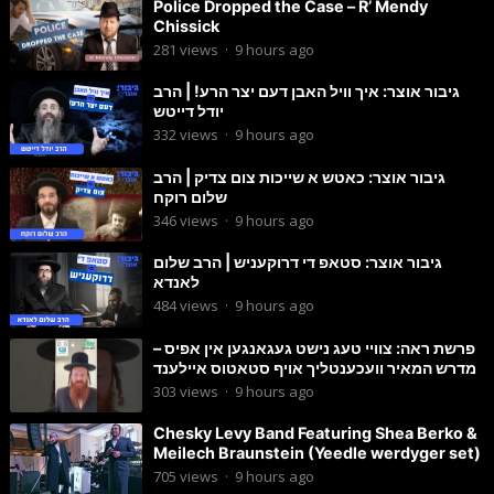
Police Dropped the Case – R’ Mendy
Chissick
281
views
·
9 hours ago
גיבור אוצר: איך וויל האבן דעם יצר הרע! | הרב
יודל דייטש
332
views
·
9 hours ago
גיבור אוצר: כאטש א שייכות צום צדיק | הרב
שלום רוקח
346
views
·
9 hours ago
גיבור אוצר: סטאפ די דרוקעניש | הרב שלום
לאנדא
484
views
·
9 hours ago
פרשת ראה: צוויי טעג נישט געגאנגען אין אפיס –
מדרש המאיר וועכענטליך אויף סטאטוס איילענד
303
views
·
9 hours ago
Chesky Levy Band Featuring Shea Berko &
Meilech Braunstein (Yeedle werdyger set)
705
views
·
9 hours ago