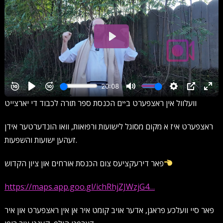
וועלוול אין ראצפערט בײם הכנסת ספר תורה לכבוד די יארצייט
ראצפערט איז א מקום מסוגל לישועות ורפואות, וואו הונדערטער אידן
זעהען ישועות והשפעות.
פאר דירעקציעס צום הכנסת אורחים און ציון הקדוש
https://maps.app.goo.gl/ichRhjZJWzjG4…
פאר סיי וועלכע פראגן, אדער אויב קומט איר אן אין ראצפערט און איר