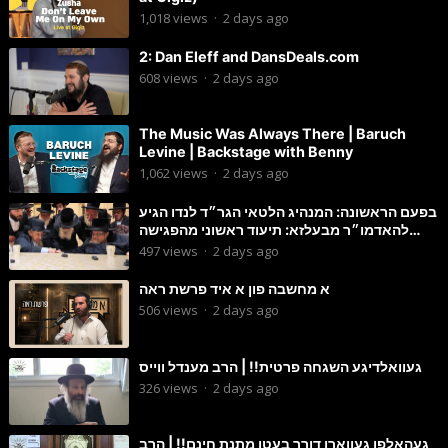
1,018
views
·
2 days ago
2: Dan Eleff and DansDeals.com
608
views
·
2 days ago
The Music Was Always There | Baruch
Levine | Backstage with Benny
1,062
views
·
2 days ago
בפעם הראשונה: המנהיג הלטאי הגר״ד לנדו הגיע
להאדמו״ר מבעלזא: תיעוד ראשוני מהפגישה
הנדירה
497
views
·
2 days ago
א מחשבה פון א איד פרשת ראה
506
views
·
2 days ago
געוואלדיגע השגחה פרטית!! | הרב מענדל ווייס
326
views
·
2 days ago
געהאלפן געווארן דורך בעטן מתנת חינם!! | הרב