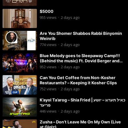
$5000
955
views
·
2 days ago
Are You Shomer Shabbos Rabbi Binyomin
Weinrib
774
views
·
2 days ago
Blue Melody goes to Sleepaway Camp!!!
(Behind the music) Ft. Dovid Berger and
Chaim Brown
952
views
·
2 days ago
Can You Get Coffee from Non-Kosher
Restaurants? – Keeping it Kosher Clips
752
views
·
2 days ago
K’ayol Ta’arog – Shia Fried | כאיל תערוג – יושע
פריעד
446
views
·
2 days ago
Zusha – Don’t Leave Me On My Own (Live
at Glglz)