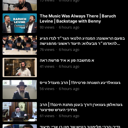
The Music Was Always There | Baruch
Levine | Backstage with Benny
93
views
·
6 hours ago
בפעם הראשונה: המנהיג הלטאי הגר״ד לנדו הגיע
להאדמו״ר מבעלזא: תיעוד ראשוני מהפגישה
הנדירה
76
views
·
6 hours ago
א מחשבה פון א איד פרשת ראה
41
views
·
6 hours ago
געוואלדיגע השגחה פרטית!! | הרב מענדל ווייס
56
views
·
6 hours ago
געהאלפן געווארן דורך בעטן מתנת חינם!! | הרב
מרדכי הערש שפיצער
61
views
·
6 hours ago
נדיר-הרבי מלימנוב בטיש שר חנן בן ארי: תיעוד