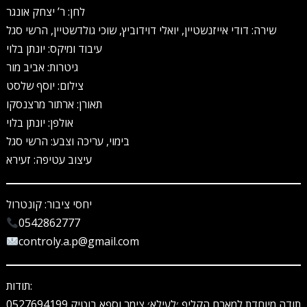
לחן: ר’ יצחק אונגר
שירה: דודי אייזנשטיין, יואלי דוידוביץ, שוכי גולדשטיין, הרשי סגל
עיבוד ומיקס: יונתן בלוי
גיטרות: אביב מור
צילום: יוסף שלסט
תאורן: ארתור מרצנסקו
אולפן: יונתן בלוי
בימוי, עריכה וצבע: הרשי סגל
עיצוב עטיפה: זעירא
יחסי ציבור: קונטרול
0542862777
controly.a.p@gmail.com
תודות:
תודה מיוחדת למארח הקליפ ׳לעילא׳ צימר וספא בוטיק 0527694199