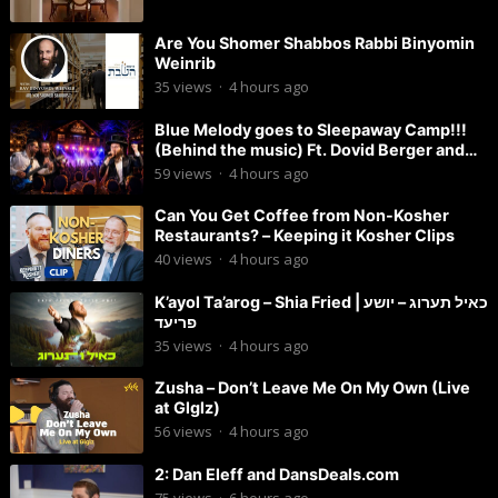
Are You Shomer Shabbos Rabbi Binyomin
Weinrib
35
views
·
4 hours ago
Blue Melody goes to Sleepaway Camp!!!
(Behind the music) Ft. Dovid Berger and
Chaim Brown
59
views
·
4 hours ago
Can You Get Coffee from Non-Kosher
Restaurants? – Keeping it Kosher Clips
40
views
·
4 hours ago
K’ayol Ta’arog – Shia Fried | כאיל תערוג – יושע
פריעד
35
views
·
4 hours ago
Zusha – Don’t Leave Me On My Own (Live
at Glglz)
56
views
·
4 hours ago
2: Dan Eleff and DansDeals.com
75
views
·
6 hours ago