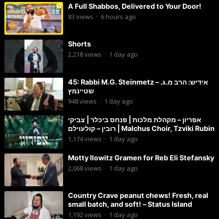
A Full Shabbos, Delivered to Your Door!
83
views
·
6 hours ago
Shorts
2,218
views
·
1 day ago
45: Rabbi M.G. Steinmetz – אידיש: הרב מ.ג.
שטיינמץ
948
views
·
1 day ago
אפריון – מקהלת מלכות | פנחס ביכלר | צביקי
רובין – קולעוילם | Malchus Choir, Tzviki Rubin
1,174
views
·
1 day ago
Motty Ilowitz Gramen for Reb Eli Stefansky
2,068
views
·
1 day ago
Country Crave peanut chews! Fresh, real
small batch, and soft! – Status Island
1,192
views
·
1 day ago