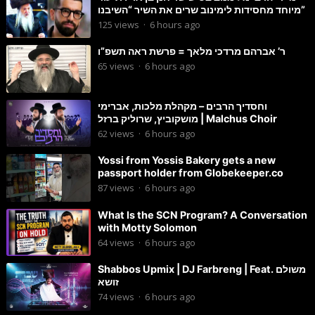
מיוחד מחסידות לימינוב שרים את השיר “השיבנו”
125
views
·
6 hours ago
ר’ אברהם מרדכי מלאך = פרשת ראה תשפ”ו
65
views
·
6 hours ago
וחסדיך הרבים – מקהלת מלכות, אברימי
מושקוביץ, שרוליק ברזל | Malchus Choir
62
views
·
6 hours ago
Yossi from Yossis Bakery gets a new
passport holder from Globekeeper.co
87
views
·
6 hours ago
What Is the SCN Program? A Conversation
with Motty Solomon
64
views
·
6 hours ago
Shabbos Upmix | DJ Farbreng | Feat. משולם
זושא
74
views
·
6 hours ago