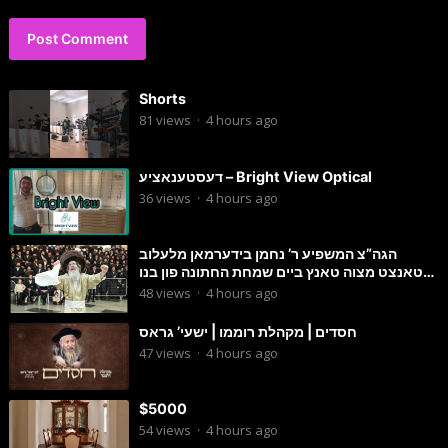
Shorts
81
views
·
4 hours ago
דעסטענאציע – Bright View Optical
36
views
·
4 hours ago
הגה”צ המשפיע ר’ נחמן בידערמאן מלעלוב
טאנצט מצוה טאנץ ביים שמחת החתונה פון בנו
החתן
48
views
·
4 hours ago
חסדים | מקהלת רוממו | ישעי’ גראס
47
views
·
4 hours ago
$5000
54
views
·
4 hours ago