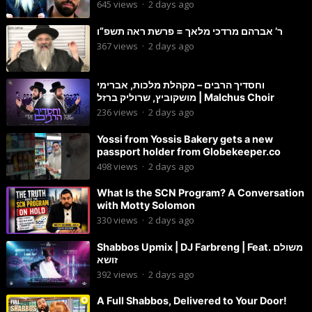
645
views
·
2 days ago
ר’ אברהם מרדכי מלאך = פרשת ראה תשפ”ו
367
views
·
2 days ago
וחסדיך הרבים – מקהלת מלכות, אברימי
מושקוביץ, שרוליק ברזל | Malchus Choir
236
views
·
2 days ago
Yossi from Yossis Bakery gets a new
passport holder from Globekeeper.co
498
views
·
2 days ago
What Is the SCN Program? A Conversation
with Motty Solomon
330
views
·
2 days ago
Shabbos Upmix | DJ Farbreng | Feat. משולם
זושא
392
views
·
2 days ago
A Full Shabbos, Delivered to Your Door!