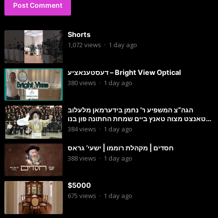
Shorts
1,072
views
·
1 day ago
דעסטענאציע – Bright View Optical
380
views
·
1 day ago
הגה”צ המשפיע ר’ נחמן בידערמאן מלעלוב
טאנצט מצוה טאנץ ביים שמחת החתונה פון בנו
החתן
384
views
·
1 day ago
חסדים | מקהלת רוממו | ישעי’ גראס
388
views
·
1 day ago
$5000
675
views
·
1 day ago