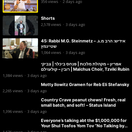
356
views
·
2 days ago
Shorts
2,578
views
·
3 days ago
45: Rabbi M.G. Steinmetz – אידיש: הרב מ.ג.
שטיינמץ
1,064
views
·
3 days ago
אפריון – מקהלת מלכות | פנחס ביכלר | צביקי
רובין – קולעוילם | Malchus Choir, Tzviki Rubin
1,384
views
·
3 days ago
Motty Ilowitz Gramen for Reb Eli Stefansky
2,265
views
·
3 days ago
Country Crave peanut chews! Fresh, real
small batch, and soft! – Status Island
1,396
views
·
3 days ago
Everyone’s talking abt the $1,000,000 for
Your Shul Tosfos Yom Tov “No Talking by
Davening” movement
1,676
views
·
3 days ago