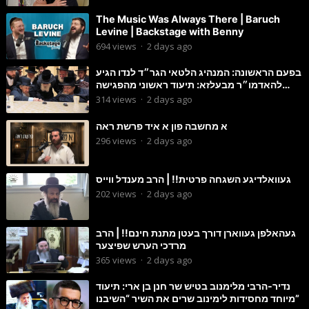
The Music Was Always There | Baruch
Levine | Backstage with Benny
694
views
·
2 days ago
בפעם הראשונה: המנהיג הלטאי הגר״ד לנדו הגיע
להאדמו״ר מבעלזא: תיעוד ראשוני מהפגישה
הנדירה
314
views
·
2 days ago
א מחשבה פון א איד פרשת ראה
296
views
·
2 days ago
געוואלדיגע השגחה פרטית!! | הרב מענדל ווייס
202
views
·
2 days ago
געהאלפן געווארן דורך בעטן מתנת חינם!! | הרב
מרדכי הערש שפיצער
365
views
·
2 days ago
נדיר-הרבי מלימנוב בטיש שר חנן בן ארי: תיעוד
מיוחד מחסידות לימינוב שרים את השיר “השיבנו”