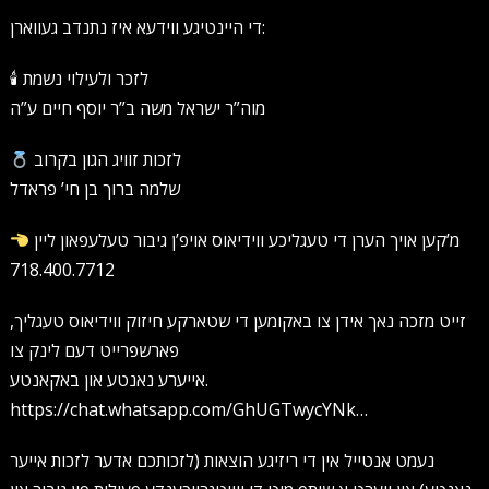
די היינטיגע ווידעא איז נתנדב געווארן:
🕯 לזכר ולעילוי נשמת
מוה”ר ישראל משה ב”ר יוסף חיים ע”ה
לזכות זוויג הגון בקרוב
שלמה ברוך בן חי’ פראדל
מ’קען אויך הערן די טעגליכע ווידיאוס אויפ’ן גיבור טעלעפאון ליין
718.400.7712
זייט מזכה נאך אידן צו באקומען די שטארקע חיזוק ווידיאוס טעגליך,
פארשפרייט דעם לינק צו
אייערע נאנטע און באקאנטע.
https://chat.whatsapp.com/GhUGTwycYNk…
נעמט אנטייל אין די ריזיגע הוצאות (לזכותכם אדער לזכות אייער