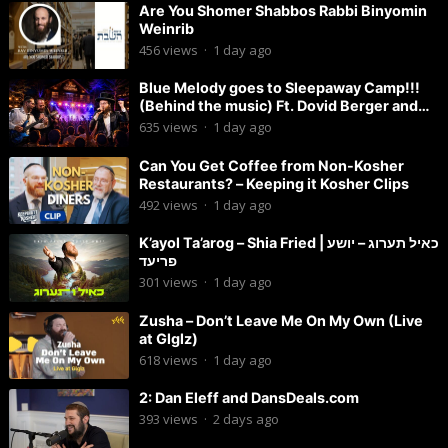
Are You Shomer Shabbos Rabbi Binyomin
Weinrib
456
views
·
1 day ago
Blue Melody goes to Sleepaway Camp!!!
(Behind the music) Ft. Dovid Berger and
Chaim Brown
635
views
·
1 day ago
Can You Get Coffee from Non-Kosher
Restaurants? – Keeping it Kosher Clips
492
views
·
1 day ago
K’ayol Ta’arog – Shia Fried | כאיל תערוג – יושע
פריעד
301
views
·
1 day ago
Zusha – Don’t Leave Me On My Own (Live
at Glglz)
618
views
·
1 day ago
2: Dan Eleff and DansDeals.com
393
views
·
2 days ago