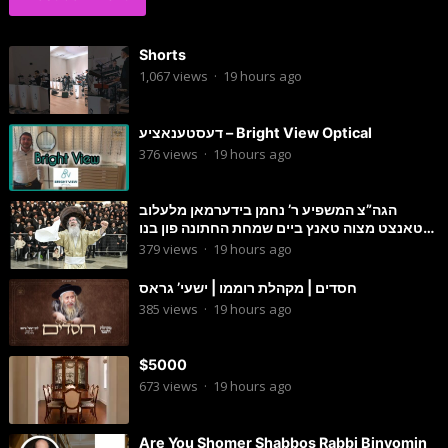
Shorts
1,067
views
·
19 hours ago
דעסטענאציע – Bright View Optical
376
views
·
19 hours ago
הגה”צ המשפיע ר’ נחמן בידערמאן מלעלוב
טאנצט מצוה טאנץ ביים שמחת החתונה פון בנו
החתן
379
views
·
19 hours ago
חסדים | מקהלת רוממו | ישעי’ גראס
385
views
·
19 hours ago
$5000
673
views
·
19 hours ago
Are You Shomer Shabbos Rabbi Binyomin