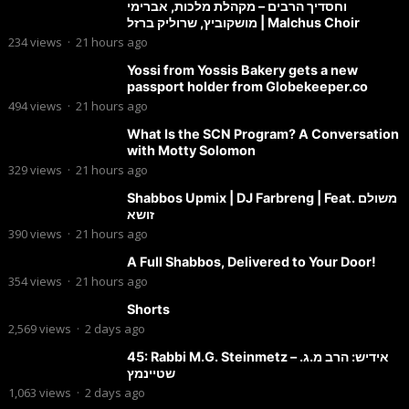
וחסדיך הרבים – מקהלת מלכות, אברימי
מושקוביץ, שרוליק ברזל | Malchus Choir
234
views
·
21 hours ago
Yossi from Yossis Bakery gets a new
passport holder from Globekeeper.co
494
views
·
21 hours ago
What Is the SCN Program? A Conversation
with Motty Solomon
329
views
·
21 hours ago
Shabbos Upmix | DJ Farbreng | Feat. משולם
זושא
390
views
·
21 hours ago
A Full Shabbos, Delivered to Your Door!
354
views
·
21 hours ago
Shorts
2,569
views
·
2 days ago
45: Rabbi M.G. Steinmetz – אידיש: הרב מ.ג.
שטיינמץ
1,063
views
·
2 days ago