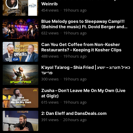
Weinrib
454
views
·
19 hours ago
Blue Melody goes to Sleepaway Camp!!!
(Behind the music) Ft. Dovid Berger and
Chaim Brown
632
views
·
19 hours ago
Can You Get Coffee from Non-Kosher
Restaurants? – Keeping it Kosher Clips
488
views
·
19 hours ago
K’ayol Ta’arog – Shia Fried | כאיל תערוג – יושע
פריעד
300
views
·
19 hours ago
Zusha – Don’t Leave Me On My Own (Live
at Glglz)
615
views
·
19 hours ago
2: Dan Eleff and DansDeals.com
391
views
·
20 hours ago