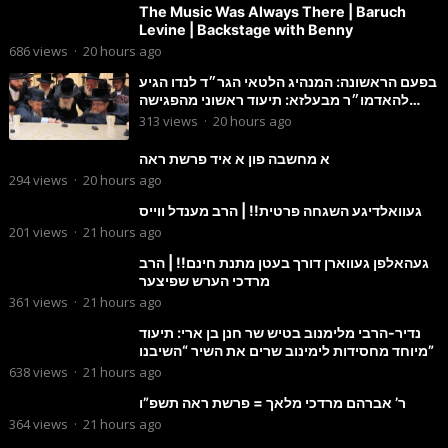
The Music Was Always There | Baruch
Levine | Backstage with Benny
686
views
·
20 hours ago
בפעם הראשונה: המנהיג הלטאי הגר״ד לנדו הגיע
להאדמו״ר מבעלזא: תיעוד ראשוני מהפגישה
הנדירה
313
views
·
20 hours ago
א מחשבה פון א איד פרשת ראה
294
views
·
20 hours ago
געוואלדיגע השגחה פרטית!! | הרב מענדל ווייס
201
views
·
21 hours ago
געהאלפן געווארן דורך בעטן מתנת חינם!! | הרב
מרדכי הערש שפיצער
361
views
·
21 hours ago
נדיר-הרבי מלימנוב בטיש שר חנן בן ארי: תיעוד
מיוחד מחסידות לימינוב שרים את השיר “השיבנו”
638
views
·
21 hours ago
ר’ אברהם מרדכי מלאך = פרשת ראה תשפ”ו
364
views
·
21 hours ago