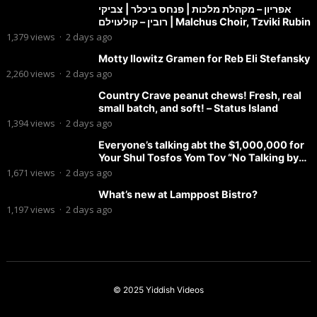
אפריון – מקהלת מלכות | פנחס ביכלר | צביקי
רובין – קולעוילם | Malchus Choir, Tzviki Rubin
1,379
views
·
2 days ago
Motty Ilowitz Gramen for Reb Eli Stefansky
2,260
views
·
2 days ago
Country Crave peanut chews! Fresh, real
small batch, and soft! – Status Island
1,394
views
·
2 days ago
Everyone’s talking abt the $1,000,000 for
Your Shul Tosfos Yom Tov “No Talking by
Davening” movement
1,671
views
·
2 days ago
What’s new at Lamppost Bistro?
1,197
views
·
2 days ago
© 2025
Yiddish Videos