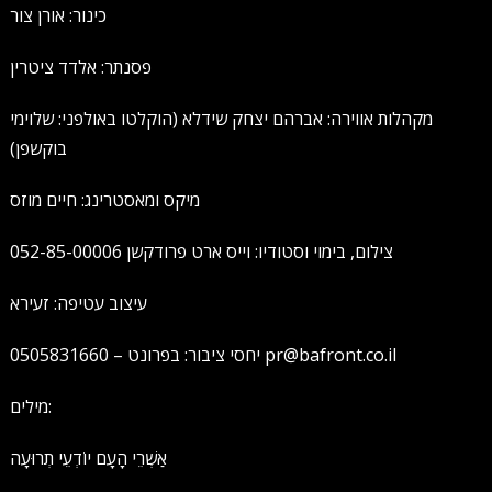
כינור: אורן צור
פסנתר: אלדד ציטרין
מקהלות אווירה: אברהם יצחק שידלא (הוקלטו באולפני: שלוימי
בוקשפן)
מיקס ומאסטרינג: חיים מוזס
צילום, בימוי וסטודיו: וייס ארט פרודקשן 052-85-00006
עיצוב עטיפה: זעירא
יחסי ציבור: בפרונט – 0505831660 pr@bafront.co.il
מילים:
אַשְׁרֵי הָעָם יוֹדְעֵי תְרוּעָה