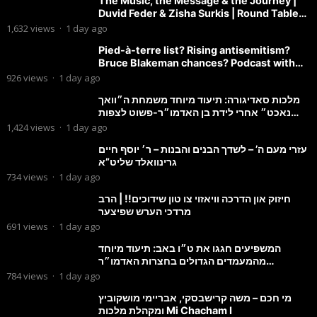
The Music, the Message & the Journey |
Duvid Feder & Zisha Surkis | Round Table
#11
1,632
views
·
1 day ago
Pied-à-terre list? Rising antisemitism?
Bruce Blakeman chances? Podcast with
Councilman David Carr!
926
views
·
1 day ago
מלכות סאדיגורה: תיעוד מיוחד משמחת ה״וואך
נאכט״ אחרי לידת בן האדמו״ר-פשוט לצפות
ולהנות
1,424
views
·
1 day ago
עזרי מעם ה’ – לשדך הבנים והבנות – ר׳ יוסף חיים
גרינוואלד שליט”א
734
views
·
1 day ago
חיזוק און הדרכה וויאזוי צו טון שידוכים!! | הרב
מרדכי הערש שפיצער
691
views
·
1 day ago
המשפיעים חגגו את ט״ו באב: תיעוד מיוחד
מהמעמדים הגדולים בחצרות האדמו״ר
מסטוטשין והגרי״מ מורגשטרן
784
views
·
1 day ago
מי חכם – משה קרישבסקי, אבריימי מושקוביץ
ומקהלת מלכות Mi Chacham I