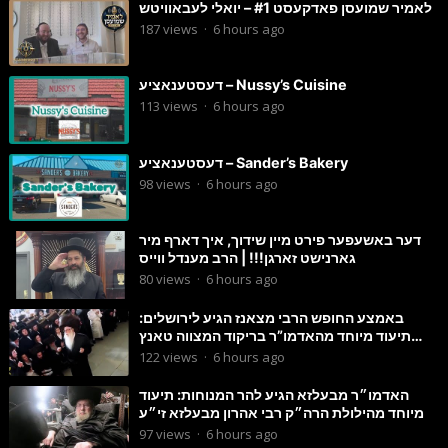
לאמיר שמועסן פאדקעסט #1 – יואלי לעבאוויטש
187
views
·
6 hours ago
דעסטענאציע – Nussy’s Cuisine
113
views
·
6 hours ago
דעסטענאציע – Sander’s Bakery
98
views
·
6 hours ago
דער באשעפער פירט מיין שידוך, איך דארף מיר
גארנישט זארגן!!! | הרב מענדל ווייס
80
views
·
6 hours ago
באמצע החופש הרבי מצאנז הגיע לירושלים:
תיעוד מיוחד מהאדמו”ר בריקוד המצווה טאנץ
בשמחת בית סטרפקוב
122
views
·
6 hours ago
האדמו״ר מבעלזא הגיע להר המנוחות: תיעוד
מיוחד מהילולת הרה״ק רבי אהרון מבעלזא זי״ע
97
views
·
6 hours ago