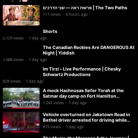
פרשת ראה — שני הדרכים | The Two Paths
111
views
·
6 hours ago
Shorts
2,129
views
·
1 day ago
The Canadian Rockies Are DANGEROUS At
Night | Yiddish
1,688
views
·
1 day ago
Im Tirzi – Live Performance | Chesky
Schwartz Productions
828
views
·
1 day ago
A mock Hachnusas Sefer Torah at the
Satmar day camp on Fort Hamilton
Parkway.
1,043
views
·
1 day ago
Vehicle overturned on Jaketown Road in
Bethel driver arrested for driving while
intoxicated.
873
views
·
1 day ago