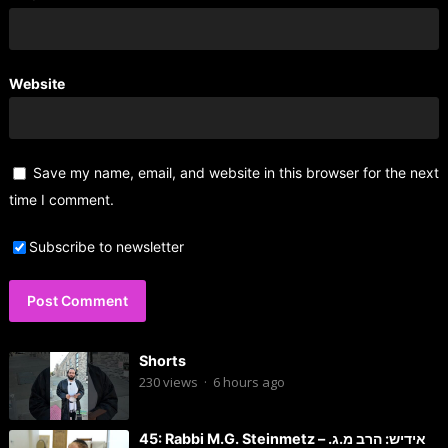
Website
Save my name, email, and website in this browser for the next
time I comment.
Subscribe to newsletter
Shorts
230
views
·
6 hours ago
45: Rabbi M.G. Steinmetz – אידיש: הרב מ.ג.