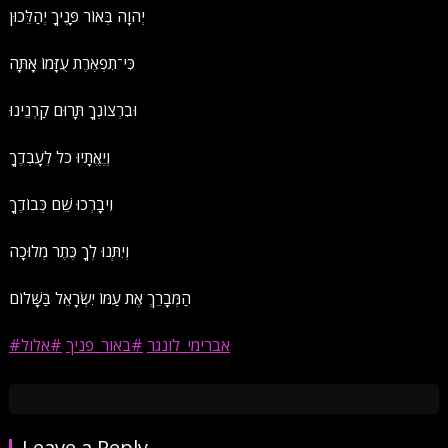
יְהוָה בְּאוֹר פָּנֶיךָ יְהַלֵּכוּן
כִּי־תִפְאֶרֶת עֻזָּמוֹ אָתָּה
וּבִרְצוֹנְךָ תָּרוּם קַרְנֵינוּ
וְיֶאֱתָיוּ כֹל לְעָבְדֶךָ
וִיבָרְכוּ שֵׁם כְּבוֹדֶךָ
וְיִתְּנוּ לְךָ כֶּתֶר מְלוּכָה
הַמְּבָרֵךְ אֶת עַמּוֹ יִשְׂרָאֵל בַּשָּׁלוֹם
#אברימי_לונגר
#באור_פניך
#אלול
Leave a Reply