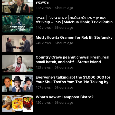
שטיינמץ
122
views
·
6 hours ago
אפריון – מקהלת מלכות | פנחס ביכלר | צביקי
רובין – קולעוילם | Malchus Choir, Tzviki Rubin
140
views
·
6 hours ago
Motty Ilowitz Gramen for Reb Eli Stefansky
249
views
·
6 hours ago
Country Crave peanut chews! Fresh, real
small batch, and soft! – Status Island
153
views
·
6 hours ago
Everyone’s talking abt the $1,000,000 for
Your Shul Tosfos Yom Tov “No Talking by
Davening” movement
167
views
·
6 hours ago
What’s new at Lamppost Bistro?
120
views
·
6 hours ago