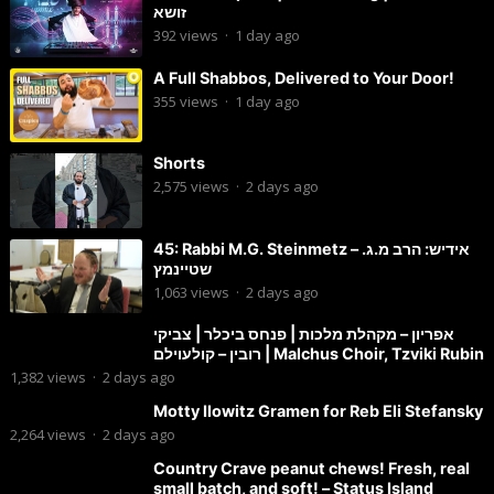
זושא
392
views
·
1 day ago
A Full Shabbos, Delivered to Your Door!
355
views
·
1 day ago
Shorts
2,575
views
·
2 days ago
45: Rabbi M.G. Steinmetz – אידיש: הרב מ.ג.
שטיינמץ
1,063
views
·
2 days ago
אפריון – מקהלת מלכות | פנחס ביכלר | צביקי
רובין – קולעוילם | Malchus Choir, Tzviki Rubin
1,382
views
·
2 days ago
Motty Ilowitz Gramen for Reb Eli Stefansky
2,264
views
·
2 days ago
Country Crave peanut chews! Fresh, real
small batch, and soft! – Status Island