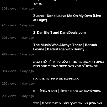
פריעד
301
views
·
1 day ago
Zusha – Don’t Leave Me On My Own (Live
at Glglz)
615
views
·
1 day ago
2: Dan Eleff and DansDeals.com
393
views
·
1 day ago
The Music Was Always There | Baruch
Levine | Backstage with Benny
689
views
·
1 day ago
בפעם הראשונה: המנהיג הלטאי הגר״ד לנדו הגיע
להאדמו״ר מבעלזא: תיעוד ראשוני מהפגישה
הנדירה
314
views
·
1 day ago
א מחשבה פון א איד פרשת ראה
296
views
·
1 day ago
געוואלדיגע השגחה פרטית!! | הרב מענדל ווייס
202
views
·
1 day ago
געהאלפן געווארן דורך בעטן מתנת חינם!! | הרב