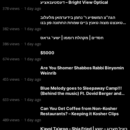
דעסטענאציע – Bright View Optical
378
views
·
1 day ago
הגה”צ המשפיע ר’ נחמן בידערמאן מלעלוב
טאנצט מצוה טאנץ ביים שמחת החתונה פון בנו
החתן
382
views
·
1 day ago
חסדים | מקהלת רוממו | ישעי’ גראס
386
views
·
1 day ago
$5000
674
views
·
1 day ago
Are You Shomer Shabbos Rabbi Binyomin
Weinrib
455
views
·
1 day ago
Blue Melody goes to Sleepaway Camp!!!
(Behind the music) Ft. Dovid Berger and
Chaim Brown
633
views
·
1 day ago
Can You Get Coffee from Non-Kosher
Restaurants? – Keeping it Kosher Clips
489
views
·
1 day ago
K’ayol Ta’arog – Shia Fried | כאיל תערוג – יושע