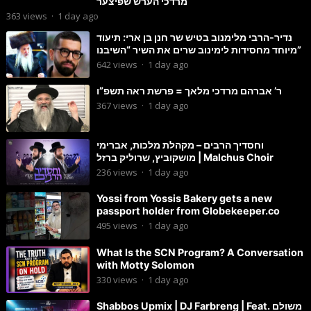
מרדכי הערש שפיצער
363
views
·
1 day ago
נדיר-הרבי מלימנוב בטיש שר חנן בן ארי: תיעוד
מיוחד מחסידות לימינוב שרים את השיר “השיבנו”
642
views
·
1 day ago
ר’ אברהם מרדכי מלאך = פרשת ראה תשפ”ו
367
views
·
1 day ago
וחסדיך הרבים – מקהלת מלכות, אברימי
מושקוביץ, שרוליק ברזל | Malchus Choir
236
views
·
1 day ago
Yossi from Yossis Bakery gets a new
passport holder from Globekeeper.co
495
views
·
1 day ago
What Is the SCN Program? A Conversation
with Motty Solomon
330
views
·
1 day ago
Shabbos Upmix | DJ Farbreng | Feat. משולם