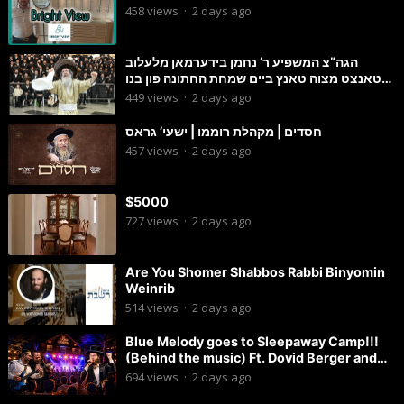
458
views
·
2 days ago
הגה”צ המשפיע ר’ נחמן בידערמאן מלעלוב
טאנצט מצוה טאנץ ביים שמחת החתונה פון בנו
החתן
449
views
·
2 days ago
חסדים | מקהלת רוממו | ישעי’ גראס
457
views
·
2 days ago
$5000
727
views
·
2 days ago
Are You Shomer Shabbos Rabbi Binyomin
Weinrib
514
views
·
2 days ago
Blue Melody goes to Sleepaway Camp!!!
(Behind the music) Ft. Dovid Berger and
Chaim Brown
694
views
·
2 days ago