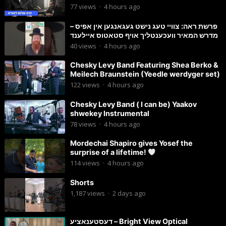
77
views
·
4 hours ago
פרשת ראה: צוויי טעג נישט געגאנגען אין אפיס –
מדרש המאיר וועכענטליך אויף סטאטוס איילענד
40
views
·
4 hours ago
Chesky Levy Band Featuring Shea Berko &
Meilech Braunstein (Yeedle werdyger set)
122
views
·
4 hours ago
Chesky Levy Band ( I can be) Yaakov
shwekey Instrumental
78
views
·
4 hours ago
Mordechai Shapiro gives Yosef the
surprise of a lifetime!
114
views
·
4 hours ago
Shorts
1,187
views
·
2 days ago
דעסטענאציע – Bright View Optical