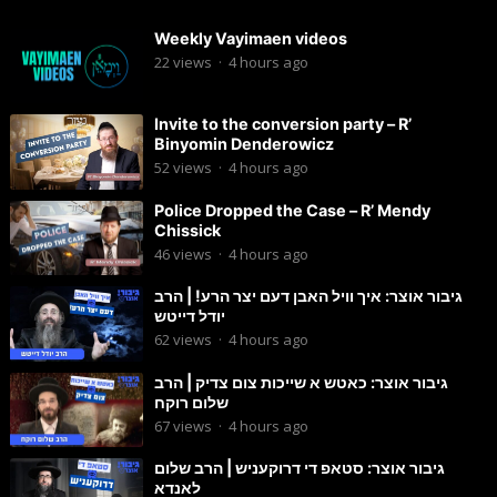
Weekly Vayimaen videos
22
views
·
4 hours ago
Invite to the conversion party – R’
Binyomin Denderowicz
52
views
·
4 hours ago
Police Dropped the Case – R’ Mendy
Chissick
46
views
·
4 hours ago
גיבור אוצר: איך וויל האבן דעם יצר הרע! | הרב
יודל דייטש
62
views
·
4 hours ago
גיבור אוצר: כאטש א שייכות צום צדיק | הרב
שלום רוקח
67
views
·
4 hours ago
גיבור אוצר: סטאפ די דרוקעניש | הרב שלום
לאנדא