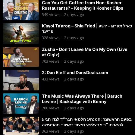
Can You Get Coffee from Non-Kosher
Restaurants? – Keeping it Kosher Clips
549
views
·
2 days ago
K’ayol Ta’arog – Shia Fried | כאיל תערוג – יושע
פריעד
328
views
·
2 days ago
Zusha – Don’t Leave Me On My Own (Live
at Glglz)
703
views
·
2 days ago
2: Dan Eleff and DansDeals.com
433
views
·
2 days ago
The Music Was Always There | Baruch
Levine | Backstage with Benny
780
views
·
2 days ago
בפעם הראשונה: המנהיג הלטאי הגר״ד לנדו הגיע
להאדמו״ר מבעלזא: תיעוד ראשוני מהפגישה
הנדירה
363
views
·
2 days ago