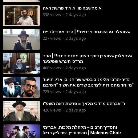
א מחשבה פון א איד פרשת ראה
338
views
·
2 days ago
געוואלדיגע השגחה פרטית!! | הרב מענדל ווייס
227
views
·
2 days ago
געהאלפן געווארן דורך בעטן מתנת חינם!! | הרב
מרדכי הערש שפיצער
408
views
·
2 days ago
נדיר-הרבי מלימנוב בטיש שר חנן בן ארי: תיעוד
מיוחד מחסידות לימינוב שרים את השיר “השיבנו”
725
views
·
2 days ago
ר’ אברהם מרדכי מלאך = פרשת ראה תשפ”ו
420
views
·
2 days ago
וחסדיך הרבים – מקהלת מלכות, אברימי
מושקוביץ, שרוליק ברזל | Malchus Choir