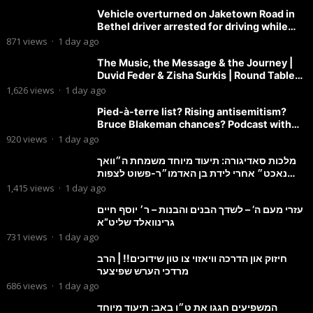
Vehicle overturned on Jaketown Road in
Bethel driver arrested for driving while
intoxicated.
871
views
·
1 day ago
The Music, the Message & the Journey |
Duvid Feder & Zisha Surkis | Round Table
#11
1,626
views
·
1 day ago
Pied-à-terre list? Rising antisemitism?
Bruce Blakeman chances? Podcast with
Councilman David Carr!
920
views
·
1 day ago
מלכות סאדיגורה: תיעוד מיוחד משמחת ה״וואך
נאכט״ אחרי לידת בן האדמו״ר-פשוט לצפות
ולהנות
1,415
views
·
1 day ago
עזרי מעם ה’ – לשדך הבנים והבנות – ר׳ יוסף חיים
גרינוואלד שליט”א
731
views
·
1 day ago
חיזוק און הדרכה וויאזוי צו טון שידוכים!! | הרב
מרדכי הערש שפיצער
686
views
·
1 day ago
המשפיעים חגגו את ט״ו באב: תיעוד מיוחד