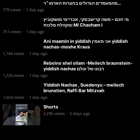
מהמעמדים הגדולים בחצרות האדמו״ר
מסטוטשין והגרי״מ מורגשטרן
779
views
·
1 day ago
מי חכם – משה קרישבסקי, אבריימי מושקוביץ
ומקהלת מלכות Mi Chacham I
751
views
·
1 day ago
Ani maamin in yiddish אני מאמין yiddish
nachas-moshe Kraus
1,144
views
·
1 day ago
Reboino shel oilam -Meilech braunstein-
yiddish nachas רבונו של עולם
1,226
views
·
1 day ago
Yiddish Nachas , Suedenyu – meilech
brunstien, Raffi Bar Mitzvah
1,024
views
·
1 day ago
Shorts
3,295
views
·
2 days ago