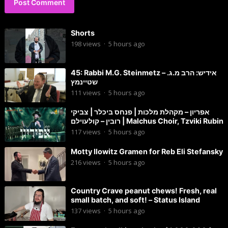
Shorts
198
views
·
5 hours ago
45: Rabbi M.G. Steinmetz – אידיש: הרב מ.ג.
שטיינמץ
111
views
·
5 hours ago
אפריון – מקהלת מלכות | פנחס ביכלר | צביקי
רובין – קולעוילם | Malchus Choir, Tzviki Rubin
117
views
·
5 hours ago
Motty Ilowitz Gramen for Reb Eli Stefansky
216
views
·
5 hours ago
Country Crave peanut chews! Fresh, real
small batch, and soft! – Status Island
137
views
·
5 hours ago