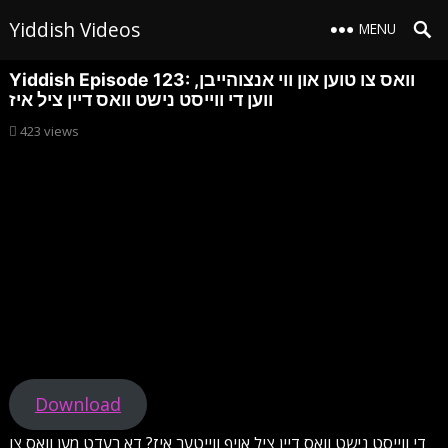
Yiddish Videos
MENU
Yiddish Episode 123: וואס צו טוען און ווי אנצוהייבן,
ווען די ווייסט נישט וואס דיין ציל איז
423
views
Download
די ווייסט נישט וואס דיין ציל אויף ווייטער איז? דא רעדט מען וואס צו