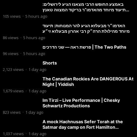
באמצע החופש הרבי מצאנז הגיע לירושלים:
תיעוד מיוחד מהאדמו”ר בריקוד המצווה טאנץ
בשמחת בית סטרפקוב
105
views
·
5 hours ago
האדמו״ר מבעלזא הגיע להר המנוחות: תיעוד
מיוחד מהילולת הרה״ק רבי אהרון מבעלזא זי״ע
86
views
·
5 hours ago
פרשת ראה — שני הדרכים | The Two Paths
96
views
·
5 hours ago
Shorts
2,123
views
·
1 day ago
The Canadian Rockies Are DANGEROUS At
Night | Yiddish
1,679
views
·
1 day ago
Im Tirzi – Live Performance | Chesky
Schwartz Productions
823
views
·
1 day ago
A mock Hachnusas Sefer Torah at the
Satmar day camp on Fort Hamilton
Parkway.
1,037
views
·
1 day ago