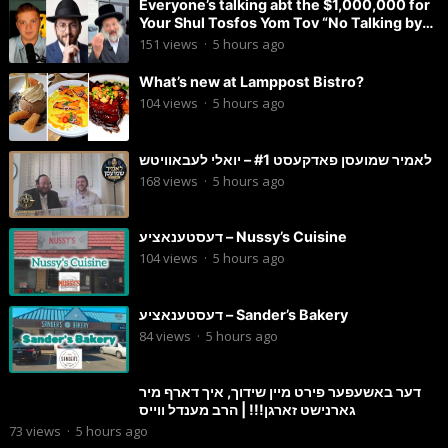
Everyone’s talking abt the $1,000,000 for
Your Shul Tosfos Yom Tov “No Talking by
Davening” movement
151
views
·
5 hours ago
What’s new at Lamppost Bistro?
104
views
·
5 hours ago
לאמיר שמועסן פאדקעסט #1 – יואלי לעבאוויטש
168
views
·
5 hours ago
דעסטענאציע – Nussy’s Cuisine
104
views
·
5 hours ago
דעסטענאציע – Sander’s Bakery
84
views
·
5 hours ago
דער באשעפער פירט מיין שידוך, איך דארף מיר
גארנישט זארגן!!! | הרב מענדל ווייס
73
views
·
5 hours ago