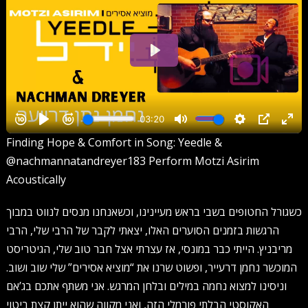
Finding Hope & Comfort in Song: Yeedle & ​⁠​
⁠‪@nachmannatandreyer183‬ Perform Motzi Asirim
Acoustically
כשגורל החטופים בשבי בראש מעיינינו, וכשאנחנו מנסים לנווט במבוך
הרגשות בזמנים הסוערים האלו, יצאתי לקבר של הרבי שלי, הרבי
מריבניץ. הייתי כבר במונסי, אז עצרתי אצל חבר טוב שלי, הגיטריסט
המוכשר נחמן דרעייר, ופשוט שרנו את “מוציא אסירים” שלי שוב ושוב.
וניסינו למצוא נחמה במילים ובלחן המרגש. אני משתף אתכם בג’אם
האקוסטי הבלתי פורמלי הזה, ואני מקווה שהוא ייתן קצת ביטוי