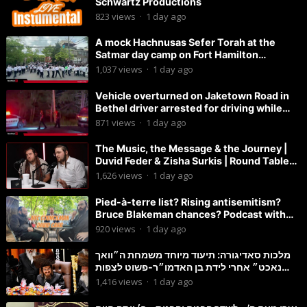
Schwartz Productions
823
views
·
1 day ago
A mock Hachnusas Sefer Torah at the
Satmar day camp on Fort Hamilton
Parkway.
1,037
views
·
1 day ago
Vehicle overturned on Jaketown Road in
Bethel driver arrested for driving while
intoxicated.
871
views
·
1 day ago
The Music, the Message & the Journey |
Duvid Feder & Zisha Surkis | Round Table
#11
1,626
views
·
1 day ago
Pied-à-terre list? Rising antisemitism?
Bruce Blakeman chances? Podcast with
Councilman David Carr!
920
views
·
1 day ago
מלכות סאדיגורה: תיעוד מיוחד משמחת ה״וואך
נאכט״ אחרי לידת בן האדמו״ר-פשוט לצפות
ולהנות
1,416
views
·
1 day ago