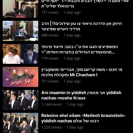
עזרי מעם ה’ – לשדך הבנים והבנות – ר׳ יוסף חיים
גרינוואלד שליט”א
731
views
·
1 day ago
חיזוק און הדרכה וויאזוי צו טון שידוכים!! | הרב
מרדכי הערש שפיצער
686
views
·
1 day ago
המשפיעים חגגו את ט״ו באב: תיעוד מיוחד
מהמעמדים הגדולים בחצרות האדמו״ר
מסטוטשין והגרי״מ מורגשטרן
779
views
·
1 day ago
מי חכם – משה קרישבסקי, אבריימי מושקוביץ
ומקהלת מלכות Mi Chacham I
751
views
·
1 day ago
Ani maamin in yiddish אני מאמין yiddish
nachas-moshe Kraus
1,144
views
·
1 day ago
Reboino shel oilam -Meilech braunstein-
yiddish nachas רבונו של עולם
1,226
views
·
1 day ago