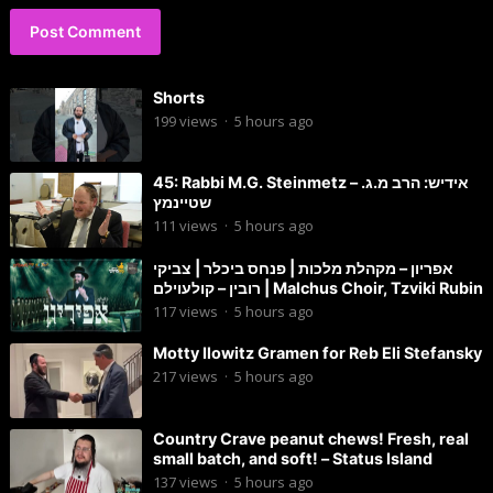
Shorts
199
views
·
5 hours ago
45: Rabbi M.G. Steinmetz – אידיש: הרב מ.ג.
שטיינמץ
111
views
·
5 hours ago
אפריון – מקהלת מלכות | פנחס ביכלר | צביקי
רובין – קולעוילם | Malchus Choir, Tzviki Rubin
117
views
·
5 hours ago
Motty Ilowitz Gramen for Reb Eli Stefansky
217
views
·
5 hours ago
Country Crave peanut chews! Fresh, real
small batch, and soft! – Status Island
137
views
·
5 hours ago