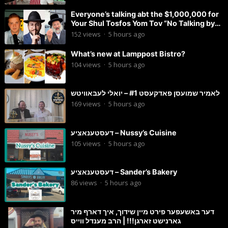
Everyone’s talking abt the $1,000,000 for
Your Shul Tosfos Yom Tov “No Talking by
Davening” movement
152
views
·
5 hours ago
What’s new at Lamppost Bistro?
104
views
·
5 hours ago
לאמיר שמועסן פאדקעסט #1 – יואלי לעבאוויטש
169
views
·
5 hours ago
דעסטענאציע – Nussy’s Cuisine
105
views
·
5 hours ago
דעסטענאציע – Sander’s Bakery
86
views
·
5 hours ago
דער באשעפער פירט מיין שידוך, איך דארף מיר
גארנישט זארגן!!! | הרב מענדל ווייס