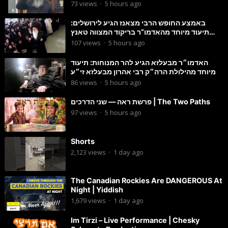
73
views
·
5 hours ago
באמצע החופש הרבי מצאנז הגיע לירושלים:
תיעוד מיוחד מהאדמו”ר בריקוד המצווה טאנץ
בשמחת בית סטרפקוב
107
views
·
5 hours ago
האדמו״ר מבעלזא הגיע להר המנוחות: תיעוד
מיוחד מהילולת הרה״ק רבי אהרון מבעלזא זי״ע
86
views
·
5 hours ago
פרשת ראה — שני הדרכים | The Two Paths
97
views
·
5 hours ago
Shorts
2,123
views
·
1 day ago
The Canadian Rockies Are DANGEROUS At
Night | Yiddish
1,679
views
·
1 day ago
Im Tirzi – Live Performance | Chesky