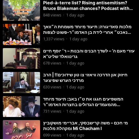
Pied-à-terre list? Rising antisemitism?
Bruce Blakeman chances? Podcast with
Councilman David Carr!
848
views
·
1 day ago
מלכות סאדיגורה: תיעוד מיוחד משמחת ה״וואך
נאכט״ אחרי לידת בן האדמו״ר-פשוט לצפות
ולהנות
1,337
views
·
1 day ago
עזרי מעם ה’ – לשדך הבנים והבנות – ר׳ יוסף חיים
גרינוואלד שליט”א
678
views
·
1 day ago
חיזוק און הדרכה וויאזוי צו טון שידוכים!! | הרב
מרדכי הערש שפיצער
630
views
·
1 day ago
המשפיעים חגגו את ט״ו באב: תיעוד מיוחד
מהמעמדים הגדולים בחצרות האדמו״ר
מסטוטשין והגרי״מ מורגשטרן
731
views
·
1 day ago
מי חכם – משה קרישבסקי, אבריימי מושקוביץ
ומקהלת מלכות Mi Chacham I
699
views
·
1 day ago