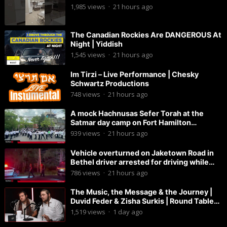
1,985
views
·
21 hours ago
The Canadian Rockies Are DANGEROUS At
Night | Yiddish
1,545
views
·
21 hours ago
Im Tirzi – Live Performance | Chesky
Schwartz Productions
748
views
·
21 hours ago
A mock Hachnusas Sefer Torah at the
Satmar day camp on Fort Hamilton
Parkway.
939
views
·
21 hours ago
Vehicle overturned on Jaketown Road in
Bethel driver arrested for driving while
intoxicated.
786
views
·
21 hours ago
The Music, the Message & the Journey |
Duvid Feder & Zisha Surkis | Round Table
#11
1,519
views
·
1 day ago