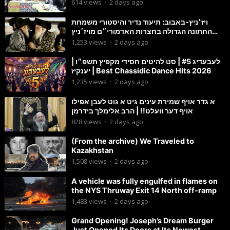
614
views
·
2 days ago
ויז׳ניץ-באבוב: תיעוד נדיר והיסטורי משמחת
החתונה הגדולה בחצרות האדמורי״ם מויז׳ניץ
ובאבוב זי״ע
1,253
views
·
2 days ago
לעבעדיג #5 | סט להיטים חסידי מקפיץ תשפ״ו |
יענקיז | Best Chassidic Dance Hits 2026
1,235
views
·
2 days ago
א גדר אויף שמירת עינים גיט א גוט לעבן אפילו
אויף דער וועלט!! | הרב אלימלך בידרמן
828
views
·
2 days ago
(From the archive) We Traveled to
Kazakhstan
1,508
views
·
2 days ago
A vehicle was fully engulfed in flames on
the NYS Thruway Exit 14 North off-ramp
1,483
views
·
2 days ago
Grand Opening! Joseph’s Dream Burger
Just Opened Its Doors at Its Newest