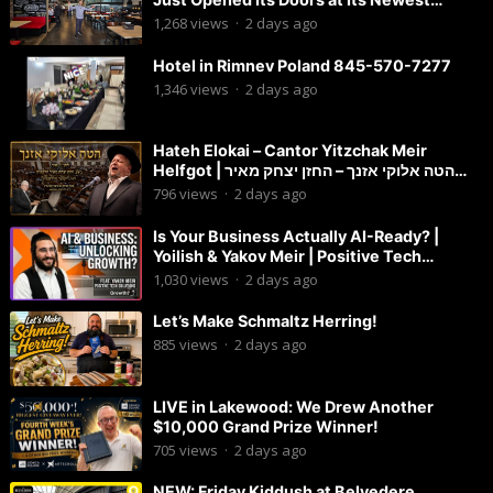
Location in Lakewood!
1,268
views
·
2 days ago
Hotel in Rimnev Poland 845-570-7277
1,346
views
·
2 days ago
Hateh Elokai – Cantor Yitzchak Meir
Helfgot | הטה אלוקי אזנך – החזן יצחק מאיר
הלפגוט
796
views
·
2 days ago
Is Your Business Actually AI-Ready? |
Yoilish & Yakov Meir | Positive Tech
Solutions
1,030
views
·
2 days ago
Let’s Make Schmaltz Herring!
885
views
·
2 days ago
LIVE in Lakewood: We Drew Another
$10,000 Grand Prize Winner!
705
views
·
2 days ago
NEW: Friday Kiddush at Belvedere