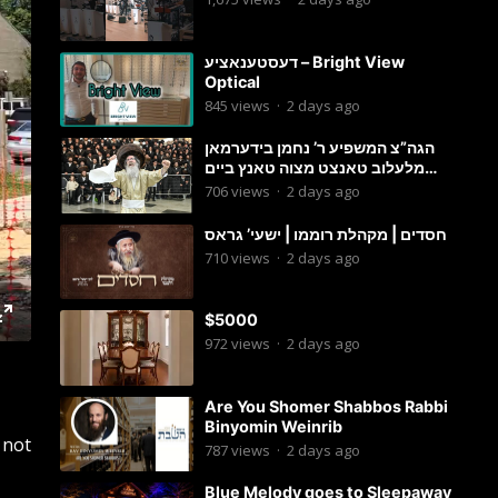
דעסטענאציע – Bright View
Optical
845
views
·
2 days ago
הגה”צ המשפיע ר’ נחמן בידערמאן
מלעלוב טאנצט מצוה טאנץ ביים
שמחת החתונה פון בנו החתן
706
views
·
2 days ago
חסדים | מקהלת רוממו | ישעי’ גראס
710
views
·
2 days ago
$5000
972
views
·
2 days ago
Are You Shomer Shabbos Rabbi
Binyomin Weinrib
 not
787
views
·
2 days ago
Blue Melody goes to Sleepaway