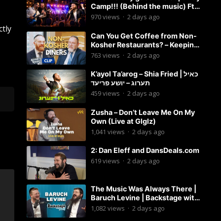
Camp!!! (Behind the music) Ft.
Dovid Berger and Chaim Brown
970
views
·
2 days ago
ctly
Can You Get Coffee from Non-
Kosher Restaurants? – Keeping
it Kosher Clips
763
views
·
2 days ago
K’ayol Ta’arog – Shia Fried | כאיל
תערוג – יושע פריעד
459
views
·
2 days ago
Zusha – Don’t Leave Me On My
Own (Live at Glglz)
1,041
views
·
2 days ago
2: Dan Eleff and DansDeals.com
619
views
·
2 days ago
The Music Was Always There |
Baruch Levine | Backstage with
Benny
1,082
views
·
2 days ago