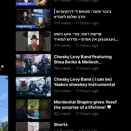
371
views
·
11 hours ago
גיבור אוצר: סטאפ די דרוקעניש |
הרב שלום לאנדא
516
views
·
11 hours ago
פרשת ראה: צוויי טעג נישט
געגאנגען אין אפיס – מדרש המאיר
וועכענטליך אויף סטאטוס איילענד
319
views
·
11 hours ago
Chesky Levy Band Featuring
Shea Berko & Meilech
Braunstein (Yeedle werdyger
756
views
·
11 hours ago
set)
Chesky Levy Band ( I can be)
Yaakov shwekey Instrumental
522
views
·
11 hours ago
Mordechai Shapiro gives Yosef
the surprise of a lifetime!
822
views
·
11 hours ago
Shorts
1,675
views
·
2 days ago