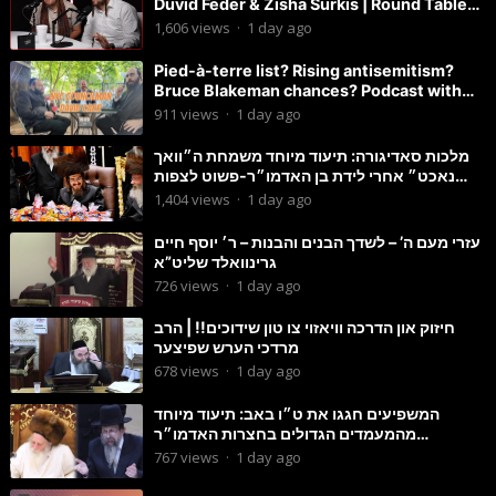
Duvid Feder & Zisha Surkis | Round Table
#11
1,606
views
·
1 day ago
Pied-à-terre list? Rising antisemitism?
Bruce Blakeman chances? Podcast with
Councilman David Carr!
911
views
·
1 day ago
מלכות סאדיגורה: תיעוד מיוחד משמחת ה״וואך
נאכט״ אחרי לידת בן האדמו״ר-פשוט לצפות
ולהנות
1,404
views
·
1 day ago
עזרי מעם ה’ – לשדך הבנים והבנות – ר׳ יוסף חיים
גרינוואלד שליט”א
726
views
·
1 day ago
חיזוק און הדרכה וויאזוי צו טון שידוכים!! | הרב
מרדכי הערש שפיצער
678
views
·
1 day ago
המשפיעים חגגו את ט״ו באב: תיעוד מיוחד
מהמעמדים הגדולים בחצרות האדמו״ר
מסטוטשין והגרי״מ מורגשטרן
767
views
·
1 day ago