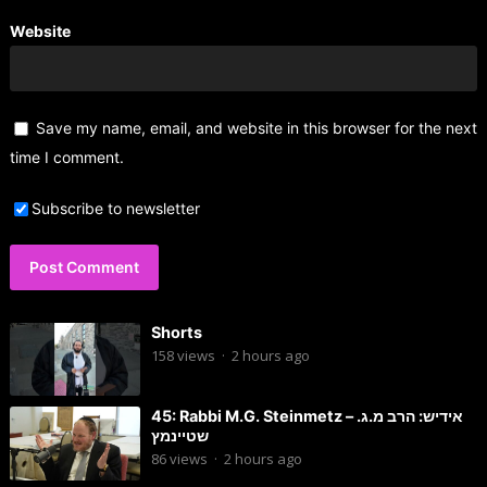
Website
Save my name, email, and website in this browser for the next
time I comment.
Subscribe to newsletter
Shorts
158
views
·
2 hours ago
45: Rabbi M.G. Steinmetz – אידיש: הרב מ.ג.
שטיינמץ
86
views
·
2 hours ago