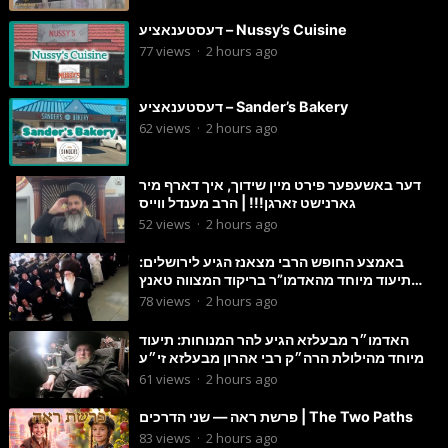
דעסטענאציע – Nussy’s Cuisine
77
views
·
2 hours ago
דעסטענאציע – Sander’s Bakery
62
views
·
2 hours ago
דער באשעפער פירט מיין שידוך, איך דארף מיר
גארנישט זארגן!!! | הרב מענדל ווייס
52
views
·
2 hours ago
באמצע החופש הרבי מצאנז הגיע לירושלים:
תיעוד מיוחד מהאדמו”ר בריקוד המצווה טאנץ
בשמחת בית סטרפקוב
78
views
·
2 hours ago
האדמו״ר מבעלזא הגיע להר המנוחות: תיעוד
מיוחד מהילולת הרה״ק רבי אהרון מבעלזא זי״ע
61
views
·
2 hours ago
פרשת ראה — שני הדרכים | The Two Paths
83
views
·
2 hours ago