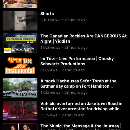
Shorts
2,101
views
·
23 hours ago
The Canadian Rockies Are DANGEROUS At
Night | Yiddish
1,663
views
·
23 hours ago
Im Tirzi – Live Performance | Chesky
Schwartz Productions
811
views
·
23 hours ago
A mock Hachnusas Sefer Torah at the
Satmar day camp on Fort Hamilton
Parkway.
1,025
views
·
23 hours ago
Vehicle overturned on Jaketown Road in
Bethel driver arrested for driving while
intoxicated.
858
views
·
23 hours ago
The Music, the Message & the Journey |