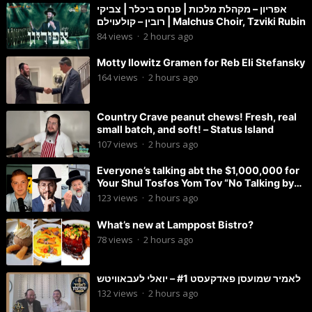
אפריון – מקהלת מלכות | פנחס ביכלר | צביקי
רובין – קולעוילם | Malchus Choir, Tzviki Rubin
84
views
·
2 hours ago
Motty Ilowitz Gramen for Reb Eli Stefansky
164
views
·
2 hours ago
Country Crave peanut chews! Fresh, real
small batch, and soft! – Status Island
107
views
·
2 hours ago
Everyone’s talking abt the $1,000,000 for
Your Shul Tosfos Yom Tov “No Talking by
Davening” movement
123
views
·
2 hours ago
What’s new at Lamppost Bistro?
78
views
·
2 hours ago
לאמיר שמועסן פאדקעסט #1 – יואלי לעבאוויטש
132
views
·
2 hours ago