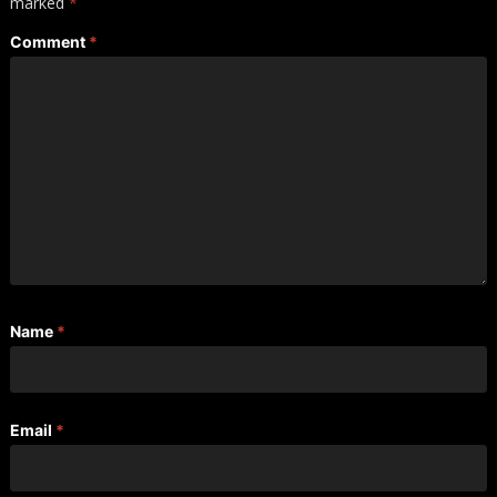
marked
*
Comment
*
Name
*
Email
*