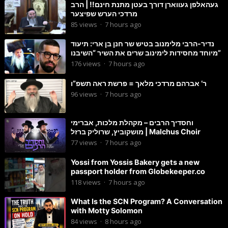
געהאלפן געווארן דורך בעטן מתנת חינם!! | הרב
מרדכי הערש שפיצער
85
views
·
7 hours ago
נדיר-הרבי מלימנוב בטיש שר חנן בן ארי: תיעוד
מיוחד מחסידות לימינוב שרים את השיר “השיבנו”
176
views
·
7 hours ago
ר’ אברהם מרדכי מלאך = פרשת ראה תשפ”ו
96
views
·
7 hours ago
וחסדיך הרבים – מקהלת מלכות, אברימי
מושקוביץ, שרוליק ברזל | Malchus Choir
77
views
·
7 hours ago
Yossi from Yossis Bakery gets a new
passport holder from Globekeeper.co
118
views
·
7 hours ago
What Is the SCN Program? A Conversation
with Motty Solomon
84
views
·
8 hours ago