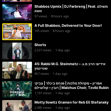
Shabbos Upmix | DJ Farbreng | Feat. משולם
זושא
97
views
·
8 hours ago
A Full Shabbos, Delivered to Your Door!
105
views
·
8 hours ago
Shorts
2,237
views
·
1 day ago
45: Rabbi M.G. Steinmetz – אידיש: הרב מ.ג.
שטיינמץ
957
views
·
1 day ago
אפריון – מקהלת מלכות | פנחס ביכלר | צביקי
רובין – קולעוילם | Malchus Choir, Tzviki Rubin
1,191
views
·
1 day ago
Motty Ilowitz Gramen for Reb Eli Stefansky
2,085
views
·
1 day ago