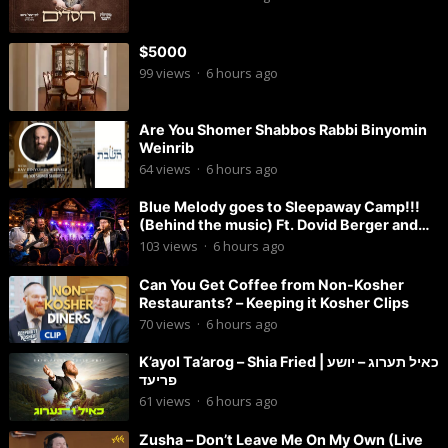
$5000
99
views
·
6 hours ago
Are You Shomer Shabbos Rabbi Binyomin
Weinrib
64
views
·
6 hours ago
Blue Melody goes to Sleepaway Camp!!!
(Behind the music) Ft. Dovid Berger and
Chaim Brown
103
views
·
6 hours ago
Can You Get Coffee from Non-Kosher
Restaurants? – Keeping it Kosher Clips
70
views
·
6 hours ago
K’ayol Ta’arog – Shia Fried | כאיל תערוג – יושע
פריעד
61
views
·
6 hours ago
Zusha – Don’t Leave Me On My Own (Live