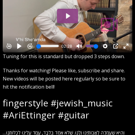
Tuning for this is standard but dropped 3 steps down.
Thanks for watching! Please like, subscribe and share.
New videos will be posted here regularly so be sure to
hit the notification bell!
fingerstyle #jewish_music
#AriEttinger #guitar
וְהִיא שֶׁעָמְדָה לַאֲבוֹתֵיֽנוּ וְלָנֽוּ. שֶׁלֹא אֶחָד בִּלְבָד, עָמַד עָלֵיֽנוּ לְכַלּוֹתֵנֽוּ…