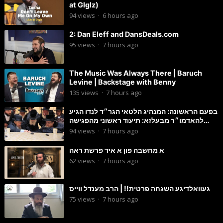
at Glglz)
94
views
·
6 hours ago
2: Dan Eleff and DansDeals.com
95
views
·
7 hours ago
The Music Was Always There | Baruch
Levine | Backstage with Benny
135
views
·
7 hours ago
בפעם הראשונה: המנהיג הלטאי הגר״ד לנדו הגיע
להאדמו״ר מבעלזא: תיעוד ראשוני מהפגישה
הנדירה
94
views
·
7 hours ago
א מחשבה פון א איד פרשת ראה
62
views
·
7 hours ago
געוואלדיגע השגחה פרטית!! | הרב מענדל ווייס
75
views
·
7 hours ago