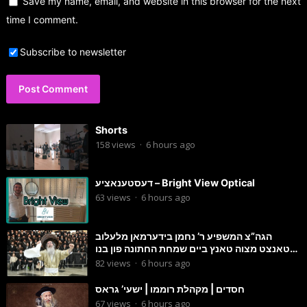
Save my name, email, and website in this browser for the next
time I comment.
Subscribe to newsletter
Shorts
158
views
·
6 hours ago
דעסטענאציע – Bright View Optical
63
views
·
6 hours ago
הגה”צ המשפיע ר’ נחמן בידערמאן מלעלוב
טאנצט מצוה טאנץ ביים שמחת החתונה פון בנו
החתן
82
views
·
6 hours ago
חסדים | מקהלת רוממו | ישעי’ גראס
67
views
·
6 hours ago