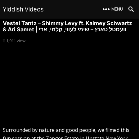
Yiddish Videos
MENU
Vestel Tantz – Shimmy Levy ft. Kalmey Schwartz
& Ari Samet | וועסטל טאנץ – שימי לעווי, קלמי, ארי
1,911
views
Surrounded by nature and good people, we filmed this
fun session at the Zanger Estate in Upstate New York,