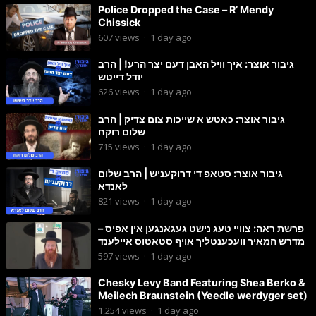
Police Dropped the Case – R’ Mendy
Chissick
607
views
·
1 day ago
גיבור אוצר: איך וויל האבן דעם יצר הרע! | הרב
יודל דייטש
626
views
·
1 day ago
גיבור אוצר: כאטש א שייכות צום צדיק | הרב
שלום רוקח
715
views
·
1 day ago
גיבור אוצר: סטאפ די דרוקעניש | הרב שלום
לאנדא
821
views
·
1 day ago
פרשת ראה: צוויי טעג נישט געגאנגען אין אפיס –
מדרש המאיר וועכענטליך אויף סטאטוס איילענד
597
views
·
1 day ago
Chesky Levy Band Featuring Shea Berko &
Meilech Braunstein (Yeedle werdyger set)
1,254
views
·
1 day ago