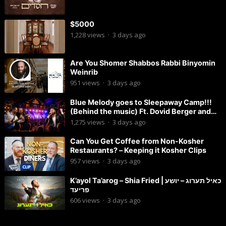
$5000
1,228
views
·
3 days ago
Are You Shomer Shabbos Rabbi Binyomin
Weinrib
951
views
·
3 days ago
Blue Melody goes to Sleepaway Camp!!!
(Behind the music) Ft. Dovid Berger and
Chaim Brown
1,275
views
·
3 days ago
Can You Get Coffee from Non-Kosher
Restaurants? – Keeping it Kosher Clips
957
views
·
3 days ago
K’ayol Ta’arog – Shia Fried | כאיל תערוג – יושע
פריעד
606
views
·
3 days ago