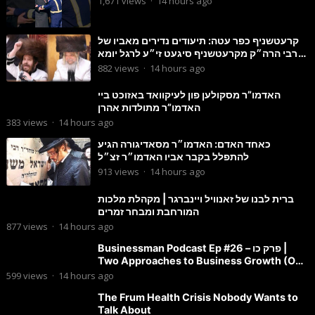
1,671
views
·
14 hours ago
קרעטשניף כפר עטה: תיעודים נדירים מאביו של
הרבי הרה״ק מקרעטשניף סיגעט זי״ע לרגל יומא
דהילולא
882
views
·
14 hours ago
האדמו”ר מסקולען פון לעיקוואד באזוכט ביי
האדמו”ר מתולדות אהרן
383
views
·
14 hours ago
כאחד האדם: האדמו״ר מסאדיגורה הגיע
להתפלל בקבר אביו האדמו״ר זצ״ל
913
views
·
14 hours ago
ברית לבנו של זאנוויל ויינברגר | מקהלת מלכות
המורחבת ומבחר זמרים
877
views
·
14 hours ago
Businessman Podcast Ep #26 – פרק כו |
Two Approaches to Business Growth (One
Is Often Overlooked)
599
views
·
14 hours ago
The Frum Health Crisis Nobody Wants to
Talk About