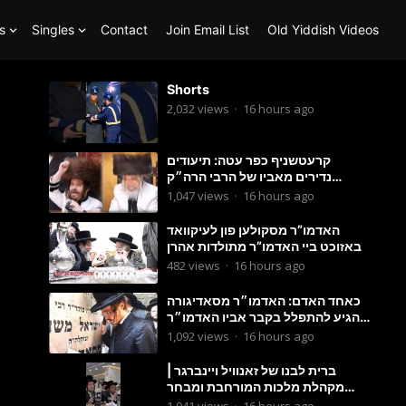
s
Singles
Contact
Join Email List
Old Yiddish Videos
Shorts
2,032
views
·
16 hours ago
קרעטשניף כפר עטה: תיעודים
נדירים מאביו של הרבי הרה״ק
מקרעטשניף סיגעט זי״ע לרגל יומא
1,047
views
·
16 hours ago
דהילולא
האדמו”ר מסקולען פון לעיקוואד
באזוכט ביי האדמו”ר מתולדות אהרן
482
views
·
16 hours ago
כאחד האדם: האדמו״ר מסאדיגורה
הגיע להתפלל בקבר אביו האדמו״ר
זצ״ל
1,092
views
·
16 hours ago
ברית לבנו של זאנוויל ויינברגר |
מקהלת מלכות המורחבת ומבחר
זמרים