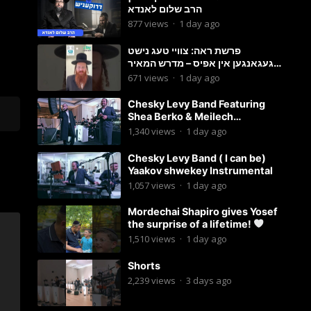
הרב שלום לאנדא
877
views
·
1 day ago
פרשת ראה: צוויי טעג נישט
געגאנגען אין אפיס – מדרש המאיר
וועכענטליך אויף סטאטוס איילענד
671
views
·
1 day ago
Chesky Levy Band Featuring
Shea Berko & Meilech
Braunstein (Yeedle werdyger
1,340
views
·
1 day ago
set)
Chesky Levy Band ( I can be)
Yaakov shwekey Instrumental
1,057
views
·
1 day ago
Mordechai Shapiro gives Yosef
the surprise of a lifetime!
1,510
views
·
1 day ago
Shorts
2,239
views
·
3 days ago