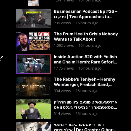
1,041
views
·
16 hours ago
Businessman Podcast Ep #26 –
פרק כו | Two Approaches to
Business Growth (One Is Often
739
views
·
16 hours ago
Overlooked)
The Frum Health Crisis Nobody
Wants to Talk About
1,092
views
·
16 hours ago
Inside Auction #20 with Yoilish
and Chaim Hersh: Rare Seforim
& Manuscripts
1,175
views
·
16 hours ago
The Rebbe’s Teniyeh – Hershy
Weinberger, Freilach Band,
Shira | דעם רבינ׳ס תנועה – הערשי
934
views
·
16 hours ago
וויינבערגער
ארויסגעוואקט פונעם ציון פון הרה”ק
מסאטמאר זי”ע מיט די געלט וואס
ער דארף יעצט האבן! | הרב מענדל
514
views
·
16 hours ago
ווייס
דער גרעסטער גיבור – מאטי
אילאוויטש | Der Grester Gibor –