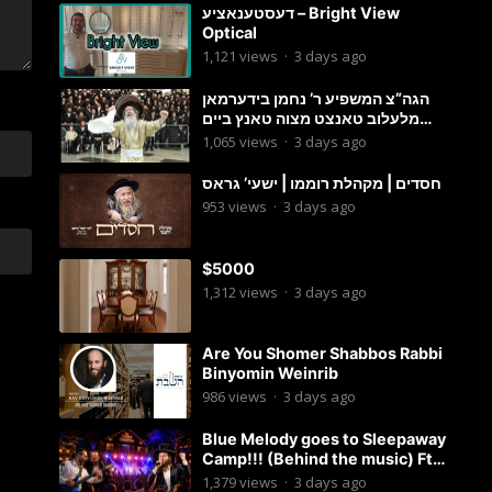
דעסטענאציע – Bright View
Optical
1,121
views
·
3 days ago
הגה”צ המשפיע ר’ נחמן בידערמאן
מלעלוב טאנצט מצוה טאנץ ביים
שמחת החתונה פון בנו החתן
1,065
views
·
3 days ago
חסדים | מקהלת רוממו | ישעי’ גראס
953
views
·
3 days ago
$5000
1,312
views
·
3 days ago
Are You Shomer Shabbos Rabbi
Binyomin Weinrib
986
views
·
3 days ago
Blue Melody goes to Sleepaway
Camp!!! (Behind the music) Ft.
Dovid Berger and Chaim Brown
1,379
views
·
3 days ago