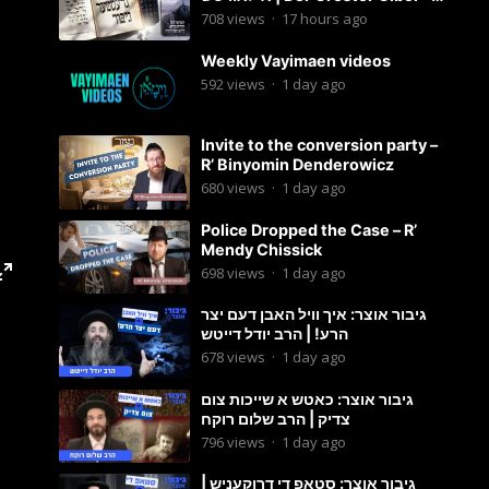
Motty Ilowitz
708
views
·
17 hours ago
Weekly Vayimaen videos
592
views
·
1 day ago
Invite to the conversion party –
R’ Binyomin Denderowicz
680
views
·
1 day ago
Police Dropped the Case – R’
Mendy Chissick
698
views
·
1 day ago
גיבור אוצר: איך וויל האבן דעם יצר
הרע! | הרב יודל דייטש
678
views
·
1 day ago
גיבור אוצר: כאטש א שייכות צום
צדיק | הרב שלום רוקח
796
views
·
1 day ago
גיבור אוצר: סטאפ די דרוקעניש |