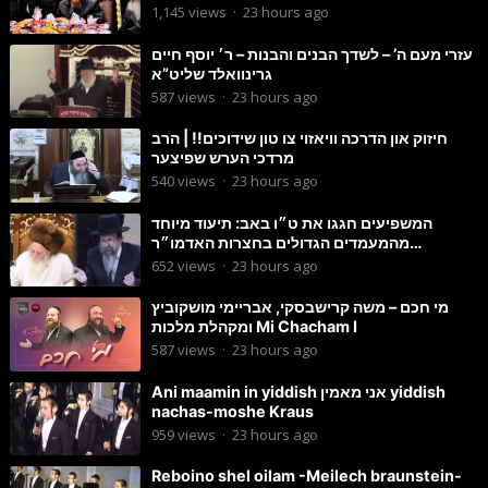
ולהנות
1,145
views
·
23 hours ago
עזרי מעם ה’ – לשדך הבנים והבנות – ר׳ יוסף חיים
גרינוואלד שליט”א
587
views
·
23 hours ago
חיזוק און הדרכה וויאזוי צו טון שידוכים!! | הרב
מרדכי הערש שפיצער
540
views
·
23 hours ago
המשפיעים חגגו את ט״ו באב: תיעוד מיוחד
מהמעמדים הגדולים בחצרות האדמו״ר
מסטוטשין והגרי״מ מורגשטרן
652
views
·
23 hours ago
מי חכם – משה קרישבסקי, אבריימי מושקוביץ
ומקהלת מלכות Mi Chacham I
587
views
·
23 hours ago
Ani maamin in yiddish אני מאמין yiddish
nachas-moshe Kraus
959
views
·
23 hours ago
Reboino shel oilam -Meilech braunstein-