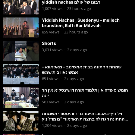
yiddish nachas רבונו של עולם
1,007
views
·
23 hours ago
Yiddish Nachas , Suedenyu – meilech
brunstien, Raffi Bar Mitzvah
859
views
·
23 hours ago
Shorts
3,031
views
·
2 days ago
שמחת החתונה בבית אמשינוב – מאקאווא –
אמשינאוו בית שמש
851
views
·
2 days ago
חומש סעודה אין תלמוד תורה דושינסקיא אין הר
יונה
563
views
·
2 days ago
ויז׳ניץ-באבוב: תיעוד נדיר והיסטורי משמחת
החתונה הגדולה בחצרות האדמורי״ם מויז׳ניץ
ובאבוב זי״ע
1,204
views
·
2 days ago