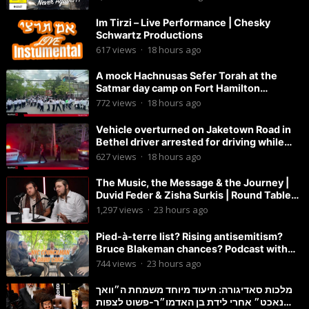
Im Tirzi – Live Performance | Chesky
Schwartz Productions
617
views
·
18 hours ago
A mock Hachnusas Sefer Torah at the
Satmar day camp on Fort Hamilton
Parkway.
772
views
·
18 hours ago
Vehicle overturned on Jaketown Road in
Bethel driver arrested for driving while
intoxicated.
627
views
·
18 hours ago
The Music, the Message & the Journey |
Duvid Feder & Zisha Surkis | Round Table
#11
1,297
views
·
23 hours ago
Pied-à-terre list? Rising antisemitism?
Bruce Blakeman chances? Podcast with
Councilman David Carr!
744
views
·
23 hours ago
מלכות סאדיגורה: תיעוד מיוחד משמחת ה״וואך
נאכט״ אחרי לידת בן האדמו״ר-פשוט לצפות