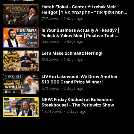
Hateh Elokai – Cantor Yitzchak Meir
Helfgot | הטה אלוקי אזנך – החזן יצחק מאיר
הלפגוט
737
views
·
2 days ago
Is Your Business Actually AI-Ready? |
Yoilish & Yakov Meir | Positive Tech
Solutions
988
views
·
2 days ago
Let’s Make Schmaltz Herring!
826
views
·
2 days ago
LIVE in Lakewood: We Drew Another
$10,000 Grand Prize Winner!
670
views
·
2 days ago
NEW: Friday Kiddush at Belvedere
Steakhouse! – The Perlowitz Show
1,324
views
·
2 days ago