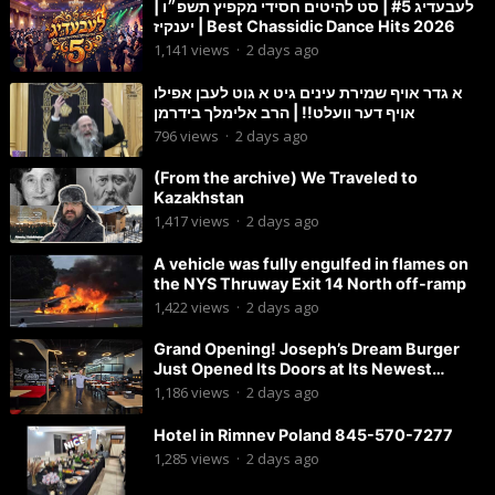
לעבעדיג #5 | סט להיטים חסידי מקפיץ תשפ״ו |
יענקיז | Best Chassidic Dance Hits 2026
1,141
views
·
2 days ago
א גדר אויף שמירת עינים גיט א גוט לעבן אפילו
אויף דער וועלט!! | הרב אלימלך בידרמן
796
views
·
2 days ago
(From the archive) We Traveled to
Kazakhstan
1,417
views
·
2 days ago
A vehicle was fully engulfed in flames on
the NYS Thruway Exit 14 North off-ramp
1,422
views
·
2 days ago
Grand Opening! Joseph’s Dream Burger
Just Opened Its Doors at Its Newest
Location in Lakewood!
1,186
views
·
2 days ago
Hotel in Rimnev Poland 845-570-7277
1,285
views
·
2 days ago