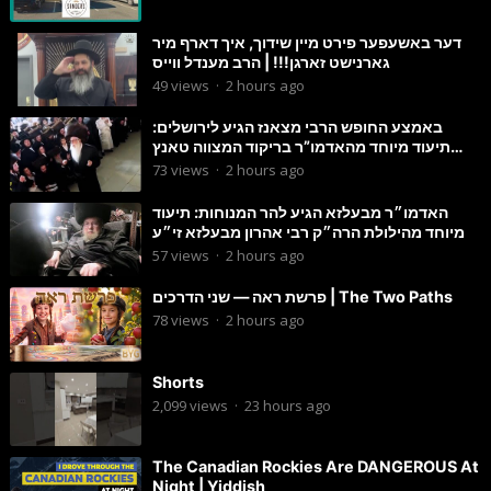
דער באשעפער פירט מיין שידוך, איך דארף מיר
גארנישט זארגן!!! | הרב מענדל ווייס
49
views
·
2 hours ago
באמצע החופש הרבי מצאנז הגיע לירושלים:
תיעוד מיוחד מהאדמו”ר בריקוד המצווה טאנץ
בשמחת בית סטרפקוב
73
views
·
2 hours ago
האדמו״ר מבעלזא הגיע להר המנוחות: תיעוד
מיוחד מהילולת הרה״ק רבי אהרון מבעלזא זי״ע
57
views
·
2 hours ago
פרשת ראה — שני הדרכים | The Two Paths
78
views
·
2 hours ago
Shorts
2,099
views
·
23 hours ago
The Canadian Rockies Are DANGEROUS At
Night | Yiddish