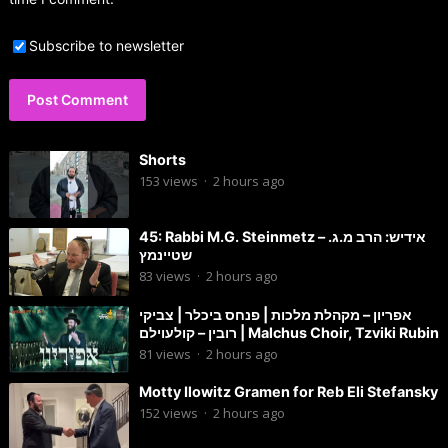
Subscribe to newsletter
Shorts
153
views
·
2 hours ago
45: Rabbi M.G. Steinmetz – אידיש: הרב מ.ג.
שטיינמץ
83
views
·
2 hours ago
אפריון – מקהלת מלכות | פנחס ביכלר | צביקי
רובין – קולעוילם | Malchus Choir, Tzviki Rubin
81
views
·
2 hours ago
Motty Ilowitz Gramen for Reb Eli Stefansky
152
views
·
2 hours ago