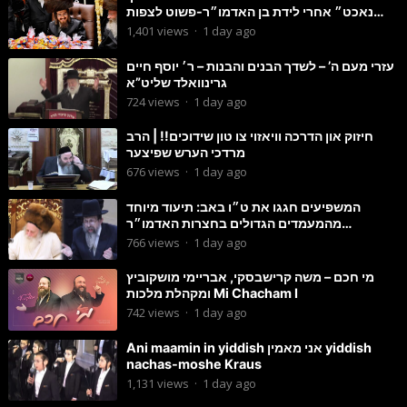
נאכט״ אחרי לידת בן האדמו״ר-פשוט לצפות
ולהנות
1,401
views
·
1 day ago
עזרי מעם ה’ – לשדך הבנים והבנות – ר׳ יוסף חיים
גרינוואלד שליט”א
724
views
·
1 day ago
חיזוק און הדרכה וויאזוי צו טון שידוכים!! | הרב
מרדכי הערש שפיצער
676
views
·
1 day ago
המשפיעים חגגו את ט״ו באב: תיעוד מיוחד
מהמעמדים הגדולים בחצרות האדמו״ר
מסטוטשין והגרי״מ מורגשטרן
766
views
·
1 day ago
מי חכם – משה קרישבסקי, אבריימי מושקוביץ
ומקהלת מלכות Mi Chacham I
742
views
·
1 day ago
Ani maamin in yiddish אני מאמין yiddish
nachas-moshe Kraus
1,131
views
·
1 day ago