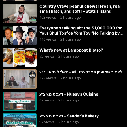
Country Crave peanut chews! Fresh, real
small batch, and soft! – Status Island
103
views
·
2 hours ago
Everyone’s talking abt the $1,000,000 for
Your Shul Tosfos Yom Tov “No Talking by
Davening” movement
116
views
·
2 hours ago
What’s new at Lamppost Bistro?
75
views
·
2 hours ago
לאמיר שמועסן פאדקעסט #1 – יואלי לעבאוויטש
127
views
·
2 hours ago
דעסטענאציע – Nussy’s Cuisine
69
views
·
2 hours ago
דעסטענאציע – Sander’s Bakery
57
views
·
2 hours ago