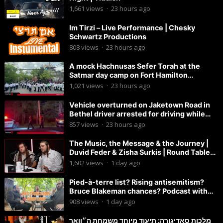
1,661
views
·
23 hours ago
Im Tirzi – Live Performance | Chesky
Schwartz Productions
808
views
·
23 hours ago
A mock Hachnusas Sefer Torah at the
Satmar day camp on Fort Hamilton
Parkway.
1,021
views
·
23 hours ago
Vehicle overturned on Jaketown Road in
Bethel driver arrested for driving while
intoxicated.
857
views
·
23 hours ago
The Music, the Message & the Journey |
Duvid Feder & Zisha Surkis | Round Table
#11
1,602
views
·
1 day ago
Pied-à-terre list? Rising antisemitism?
Bruce Blakeman chances? Podcast with
Councilman David Carr!
908
views
·
1 day ago
מלכות סאדיגורה: תיעוד מיוחד משמחת ה״וואך