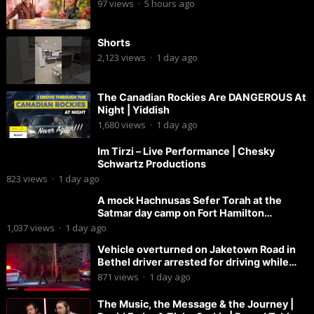
97
views
·
5 hours ago
Shorts
2,123
views
·
1 day ago
The Canadian Rockies Are DANGEROUS At
Night | Yiddish
1,680
views
·
1 day ago
Im Tirzi – Live Performance | Chesky
Schwartz Productions
823
views
·
1 day ago
A mock Hachnusas Sefer Torah at the
Satmar day camp on Fort Hamilton
Parkway.
1,037
views
·
1 day ago
Vehicle overturned on Jaketown Road in
Bethel driver arrested for driving while
intoxicated.
871
views
·
1 day ago
The Music, the Message & the Journey |