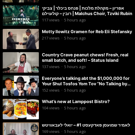
אפריון – מקהלת מלכות | פנחס ביכלר | צביקי
רובין – קולעוילם | Malchus Choir, Tzviki Rubin
117
views
·
5 hours ago
Motty Ilowitz Gramen for Reb Eli Stefansky
217
views
·
5 hours ago
Country Crave peanut chews! Fresh, real
small batch, and soft! – Status Island
137
views
·
5 hours ago
Everyone’s talking abt the $1,000,000 for
Your Shul Tosfos Yom Tov “No Talking by
Davening” movement
152
views
·
5 hours ago
What’s new at Lamppost Bistro?
104
views
·
5 hours ago
לאמיר שמועסן פאדקעסט #1 – יואלי לעבאוויטש
169
views
·
5 hours ago