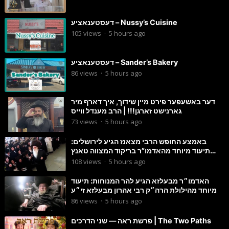
דעסטענאציע – Nussy’s Cuisine
105
views
·
5 hours ago
דעסטענאציע – Sander’s Bakery
86
views
·
5 hours ago
דער באשעפער פירט מיין שידוך, איך דארף מיר
גארנישט זארגן!!! | הרב מענדל ווייס
73
views
·
5 hours ago
באמצע החופש הרבי מצאנז הגיע לירושלים:
תיעוד מיוחד מהאדמו”ר בריקוד המצווה טאנץ
בשמחת בית סטרפקוב
108
views
·
5 hours ago
האדמו״ר מבעלזא הגיע להר המנוחות: תיעוד
מיוחד מהילולת הרה״ק רבי אהרון מבעלזא זי״ע
86
views
·
5 hours ago
פרשת ראה — שני הדרכים | The Two Paths