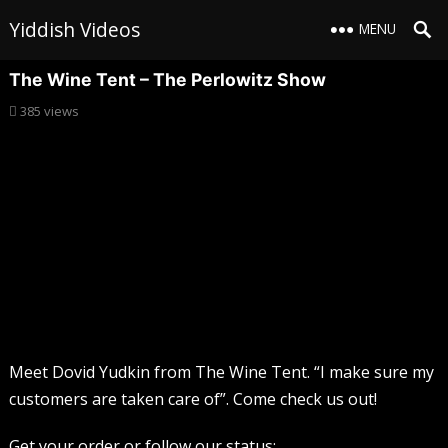
Yiddish Videos
MENU
The Wine Tent – The Perlowitz Show
385
views
Meet Dovid Yudkin from The Wine Tent. “I make sure my
customers are taken care of”. Come check us out!
Get your order or follow our status: