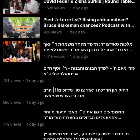
Duvid Feder & Zisha Surkis | Round Table
#11
1,626
views
·
1 day ago
Pied-à-terre list? Rising antisemitism?
Bruce Blakeman chances? Podcast with
Councilman David Carr!
920
views
·
1 day ago
מלכות סאדיגורה: תיעוד מיוחד משמחת ה״וואך
נאכט״ אחרי לידת בן האדמו״ר-פשוט לצפות
ולהנות
1,416
views
·
1 day ago
עזרי מעם ה’ – לשדך הבנים והבנות – ר׳ יוסף חיים
גרינוואלד שליט”א
731
views
·
1 day ago
חיזוק און הדרכה וויאזוי צו טון שידוכים!! | הרב
מרדכי הערש שפיצער
686
views
·
1 day ago
המשפיעים חגגו את ט״ו באב: תיעוד מיוחד
מהמעמדים הגדולים בחצרות האדמו״ר
מסטוטשין והגרי״מ מורגשטרן
779
views
·
1 day ago
מי חכם – משה קרישבסקי, אבריימי מושקוביץ
ומקהלת מלכות Mi Chacham I