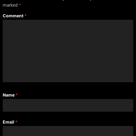
marked
*
Comment
*
Name
*
Email
*