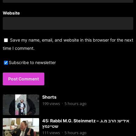
Website
Save my name, email, and website in this browser for the next
time I comment.
Subscribe to newsletter
Shorts
199
views
·
5 hours ago
45: Rabbi M.G. Steinmetz – אידיש: הרב מ.ג.
שטיינמץ
111
views
·
5 hours ago