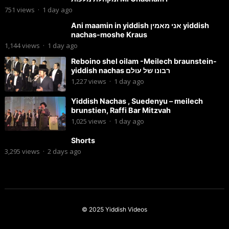
751
views
·
1 day ago
Ani maamin in yiddish אני מאמין yiddish
nachas-moshe Kraus
1,144
views
·
1 day ago
Reboino shel oilam -Meilech braunstein-
yiddish nachas רבונו של עולם
1,227
views
·
1 day ago
Yiddish Nachas , Suedenyu – meilech
brunstien, Raffi Bar Mitzvah
1,025
views
·
1 day ago
Shorts
3,295
views
·
2 days ago
© 2025
Yiddish Videos