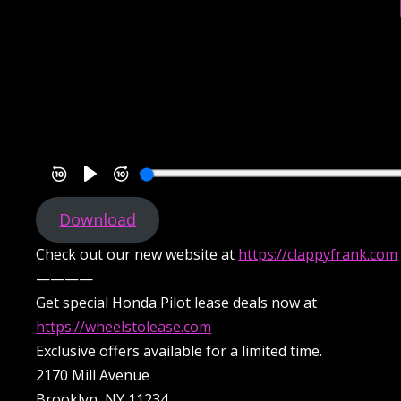
Download
Check out our new website at
https://clappyfrank.com
————
Get special Honda Pilot lease deals now at
https://wheelstolease.com
Exclusive offers available for a limited time.
2170 Mill Avenue
Brooklyn, NY 11234