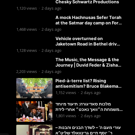
Chesky Schwartz Productions
1,120
views
·
2 days ago
A mock Hachnusas Sefer Torah
at the Satmar day camp on Fort
Hamilton Parkway.
1,468
views
·
2 days ago
Vehicle overturned on
Jaketown Road in Bethel driver
arrested for driving while
1,128
views
·
2 days ago
intoxicated.
The Music, the Message & the
Journey | Duvid Feder & Zisha
Surkis | Round Table #11
2,203
views
·
2 days ago
Pied-à-terre list? Rising
antisemitism? Bruce Blakeman
chances? Podcast with
1,152
views
·
2 days ago
Councilman David Carr!
מלכות סאדיגורה: תיעוד מיוחד
משמחת ה״וואך נאכט״ אחרי לידת
בן האדמו״ר-פשוט לצפות ולהנות
1,801
views
·
2 days ago
עזרי מעם ה’ – לשדך הבנים והבנות –
ר׳ יוסף חיים גרינוואלד שליט”א