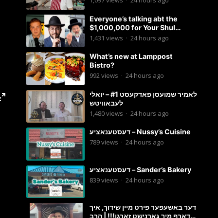
1,097
views
·
24 hours ago
Everyone’s talking abt the
$1,000,000 for Your Shul
Tosfos Yom Tov “No Talking by
1,431
views
·
24 hours ago
Davening” movement
What’s new at Lamppost
Bistro?
992
views
·
24 hours ago
לאמיר שמועסן פאדקעסט #1 – יואלי
לעבאוויטש
1,480
views
·
24 hours ago
דעסטענאציע – Nussy’s Cuisine
789
views
·
24 hours ago
דעסטענאציע – Sander’s Bakery
839
views
·
24 hours ago
דער באשעפער פירט מיין שידוך, איך
דארף מיר גארנישט זארגן!!! | הרב