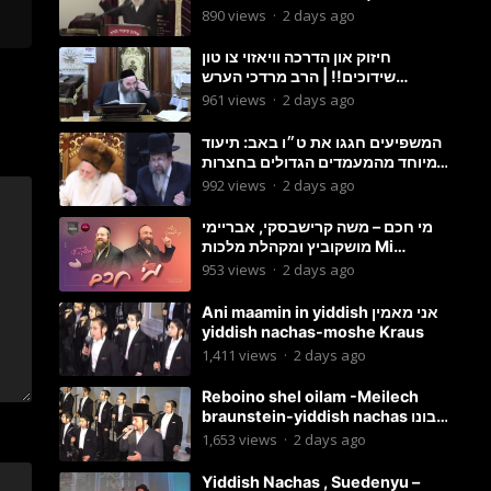
890
views
·
2 days ago
חיזוק און הדרכה וויאזוי צו טון
שידוכים!! | הרב מרדכי הערש
שפיצער
961
views
·
2 days ago
המשפיעים חגגו את ט״ו באב: תיעוד
מיוחד מהמעמדים הגדולים בחצרות
האדמו״ר מסטוטשין והגרי״מ
992
views
·
2 days ago
מורגשטרן
מי חכם – משה קרישבסקי, אבריימי
מושקוביץ ומקהלת מלכות Mi
Chacham I
953
views
·
2 days ago
Ani maamin in yiddish אני מאמין
yiddish nachas-moshe Kraus
1,411
views
·
2 days ago
Reboino shel oilam -Meilech
braunstein-yiddish nachas רבונו
של עולם
1,653
views
·
2 days ago
Yiddish Nachas , Suedenyu –