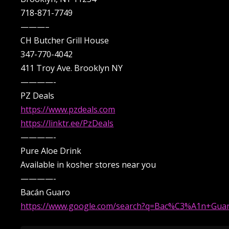
718-871-7749
———–
CH Butcher Grill House
347-770-4042
411 Troy Ave. Brooklyn NY
————-
PZ Deals
https://www.pzdeals.com
https://linktr.ee/PzDeals
————-
Pure Aloe Drink
Available in kosher stores near you
————-
Bacán Guaro
https://www.google.com/search?q=Bac%C3%A1n+Guar