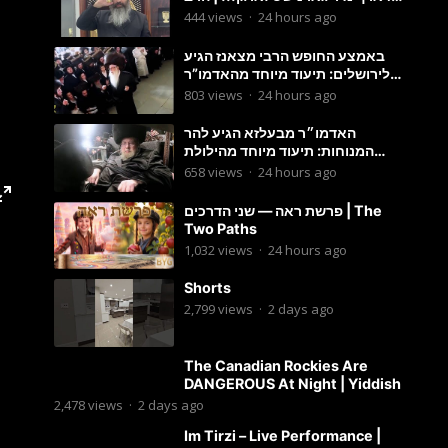
מענדל ווייס
444
views
·
24 hours ago
באמצע החופש הרבי מצאנז הגיע
לירושלים: תיעוד מיוחד מהאדמו”ר
בריקוד המצווה טאנץ בשמחת בית
803
views
·
24 hours ago
סטרפקוב
האדמו״ר מבעלזא הגיע להר
המנוחות: תיעוד מיוחד מהילולת
הרה״ק רבי אהרון מבעלזא זי״ע
658
views
·
24 hours ago
פרשת ראה — שני הדרכים | The
Two Paths
1,032
views
·
24 hours ago
Shorts
2,799
views
·
2 days ago
The Canadian Rockies Are
DANGEROUS At Night | Yiddish
2,478
views
·
2 days ago
Im Tirzi – Live Performance |