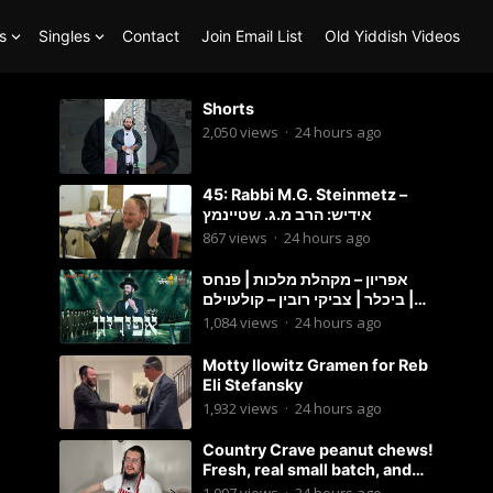
s
Singles
Contact
Join Email List
Old Yiddish Videos
Shorts
2,050
views
·
24 hours ago
45: Rabbi M.G. Steinmetz –
אידיש: הרב מ.ג. שטיינמץ
867
views
·
24 hours ago
אפריון – מקהלת מלכות | פנחס
ביכלר | צביקי רובין – קולעוילם |
Malchus Choir, Tzviki Rubin
1,084
views
·
24 hours ago
Motty Ilowitz Gramen for Reb
Eli Stefansky
1,932
views
·
24 hours ago
Country Crave peanut chews!
Fresh, real small batch, and
soft! – Status Island