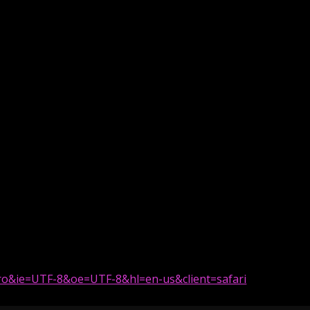
o&ie=UTF-8&oe=UTF-8&hl=en-us&client=safari