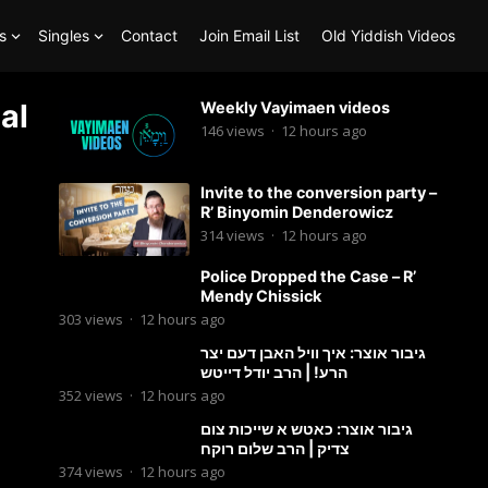
s
Singles
Contact
Join Email List
Old Yiddish Videos
al
Weekly Vayimaen videos
146
views
·
12 hours ago
Invite to the conversion party –
R’ Binyomin Denderowicz
314
views
·
12 hours ago
Police Dropped the Case – R’
Mendy Chissick
303
views
·
12 hours ago
גיבור אוצר: איך וויל האבן דעם יצר
הרע! | הרב יודל דייטש
352
views
·
12 hours ago
גיבור אוצר: כאטש א שייכות צום
צדיק | הרב שלום רוקח
374
views
·
12 hours ago