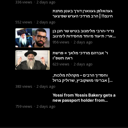
336
views
·
2 days ago
געהאלפן געווארן דורך בעטן מתנת
חינם!! | הרב מרדכי הערש שפיצער
552
views
·
2 days ago
נדיר-הרבי מלימנוב בטיש שר חנן בן
ארי: תיעוד מיוחד מחסידות לימינוב
שרים את השיר “השיבנו”
956
views
·
2 days ago
ר’ אברהם מרדכי מלאך = פרשת
ראה תשפ”ו
623
views
·
2 days ago
וחסדיך הרבים – מקהלת מלכות,
אברימי מושקוביץ, שרוליק ברזל |
Malchus Choir
383
views
·
2 days ago
Yossi from Yossis Bakery gets a
new passport holder from
Globekeeper.co
759
views
·
2 days ago