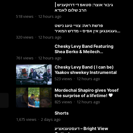
גיבור אוצר: סטאפ די דרוקעניש |
הרב שלום לאנדא
518
views
·
12 hours ago
פרשת ראה: צוויי טעג נישט
געגאנגען אין אפיס – מדרש המאיר
וועכענטליך אויף סטאטוס איילענד
320
views
·
12 hours ago
Chesky Levy Band Featuring
Shea Berko & Meilech
Braunstein (Yeedle werdyger
761
views
·
12 hours ago
set)
Chesky Levy Band ( I can be)
Yaakov shwekey Instrumental
523
views
·
12 hours ago
Mordechai Shapiro gives Yosef
the surprise of a lifetime!
825
views
·
12 hours ago
Shorts
1,675
views
·
2 days ago
דעסטענאציע – Bright View