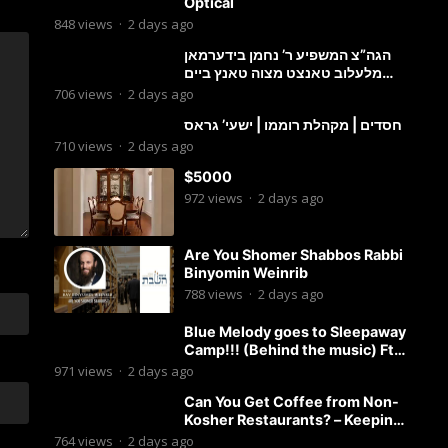
Optical
848
views
·
2 days ago
הגה”צ המשפיע ר’ נחמן בידערמאן
מלעלוב טאנצט מצוה טאנץ ביים
שמחת החתונה פון בנו החתן
706
views
·
2 days ago
חסדים | מקהלת רוממו | ישעי’ גראס
710
views
·
2 days ago
$5000
972
views
·
2 days ago
Are You Shomer Shabbos Rabbi
Binyomin Weinrib
788
views
·
2 days ago
Blue Melody goes to Sleepaway
Camp!!! (Behind the music) Ft.
Dovid Berger and Chaim Brown
971
views
·
2 days ago
Can You Get Coffee from Non-
Kosher Restaurants? – Keeping
it Kosher Clips
764
views
·
2 days ago