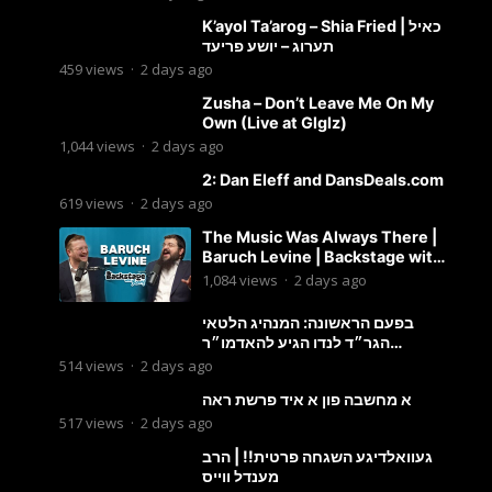
K’ayol Ta’arog – Shia Fried | כאיל
תערוג – יושע פריעד
459
views
·
2 days ago
Zusha – Don’t Leave Me On My
Own (Live at Glglz)
1,044
views
·
2 days ago
2: Dan Eleff and DansDeals.com
619
views
·
2 days ago
The Music Was Always There |
Baruch Levine | Backstage with
Benny
1,084
views
·
2 days ago
בפעם הראשונה: המנהיג הלטאי
הגר״ד לנדו הגיע להאדמו״ר
מבעלזא: תיעוד ראשוני מהפגישה
514
views
·
2 days ago
הנדירה
א מחשבה פון א איד פרשת ראה
517
views
·
2 days ago
געוואלדיגע השגחה פרטית!! | הרב
מענדל ווייס