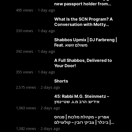
new passport holder from
Globekeeper.co
495
views
·
1 day ago
What Is the SCN Program? A
Conversation with Motty
Solomon
330
views
·
1 day ago
Shabbos Upmix | DJ Farbreng |
Feat. משולם זושא
392
views
·
1 day ago
A Full Shabbos, Delivered to
Your Door!
355
views
·
1 day ago
Shorts
2,575
views
·
2 days ago
45: Rabbi M.G. Steinmetz –
אידיש: הרב מ.ג. שטיינמץ
1,063
views
·
2 days ago
אפריון – מקהלת מלכות | פנחס
ביכלר | צביקי רובין – קולעוילם |
Malchus Choir, Tzviki Rubin
1,382
views
·
2 days ago