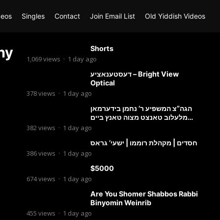
deos
Singles
Contact
Join Email List
Old Yiddish Videos
hy
Shorts
1,069
views
·
1 day ago
דעסטענאציע – Bright View
Optical
378
views
·
1 day ago
הגה”צ המשפיע ר’ נחמן בידערמאן
מלעלוב טאנצט מצוה טאנץ ביים
שמחת החתונה פון בנו החתן
382
views
·
1 day ago
חסדים | מקהלת רוממו | ישעי’ גראס
386
views
·
1 day ago
$5000
674
views
·
1 day ago
Are You Shomer Shabbos Rabbi
Binyomin Weinrib
455
views
·
1 day ago