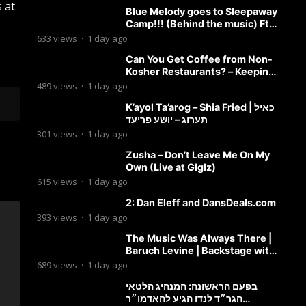
 at
Blue Melody goes to Sleepaway
Camp!!! (Behind the music) Ft.
Dovid Berger and Chaim Brown
633
views
·
1 day ago
Can You Get Coffee from Non-
Kosher Restaurants? – Keeping
it Kosher Clips
489
views
·
1 day ago
K’ayol Ta’arog – Shia Fried | כאיל
תערוג – יושע פריעד
301
views
·
1 day ago
Zusha – Don’t Leave Me On My
Own (Live at Glglz)
615
views
·
1 day ago
2: Dan Eleff and DansDeals.com
393
views
·
1 day ago
The Music Was Always There |
Baruch Levine | Backstage with
Benny
689
views
·
1 day ago
בפעם הראשונה: המנהיג הלטאי
הגר״ד לנדו הגיע להאדמו״ר