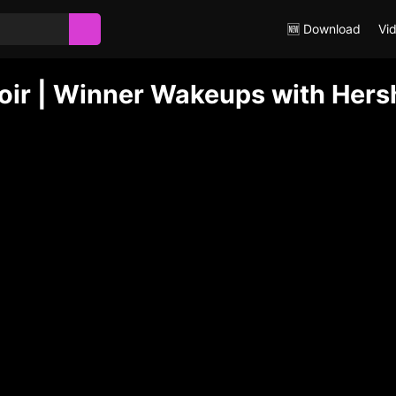
🆕 Download
Vi
oir | Winner Wakeups with Hers