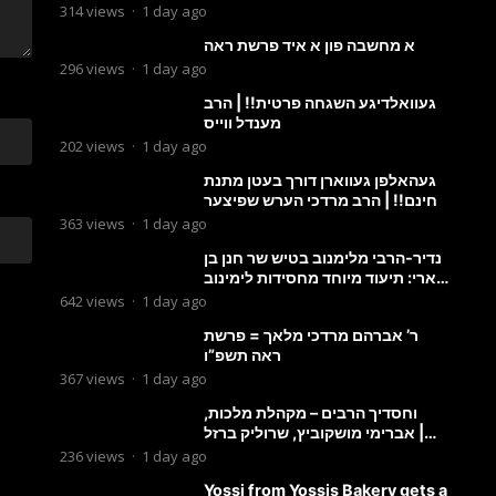
מבעלזא: תיעוד ראשוני מהפגישה
314
views
·
1 day ago
הנדירה
א מחשבה פון א איד פרשת ראה
296
views
·
1 day ago
געוואלדיגע השגחה פרטית!! | הרב
מענדל ווייס
202
views
·
1 day ago
געהאלפן געווארן דורך בעטן מתנת
חינם!! | הרב מרדכי הערש שפיצער
363
views
·
1 day ago
נדיר-הרבי מלימנוב בטיש שר חנן בן
ארי: תיעוד מיוחד מחסידות לימינוב
שרים את השיר “השיבנו”
642
views
·
1 day ago
ר’ אברהם מרדכי מלאך = פרשת
ראה תשפ”ו
367
views
·
1 day ago
וחסדיך הרבים – מקהלת מלכות,
אברימי מושקוביץ, שרוליק ברזל |
Malchus Choir
236
views
·
1 day ago
Yossi from Yossis Bakery gets a