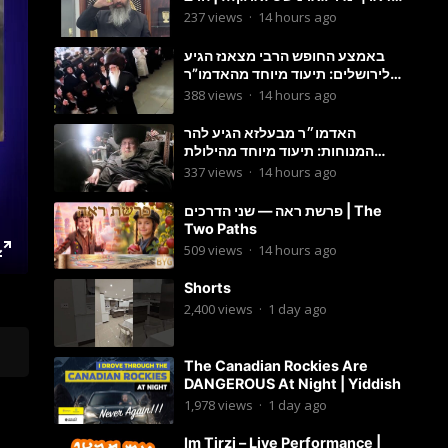
מענדל ווייס
237
views
·
14 hours ago
באמצע החופש הרבי מצאנז הגיע
לירושלים: תיעוד מיוחד מהאדמו”ר
בריקוד המצווה טאנץ בשמחת בית
388
views
·
14 hours ago
סטרפקוב
האדמו״ר מבעלזא הגיע להר
המנוחות: תיעוד מיוחד מהילולת
הרה״ק רבי אהרון מבעלזא זי״ע
337
views
·
14 hours ago
פרשת ראה — שני הדרכים | The
Two Paths
509
views
·
14 hours ago
Shorts
2,400
views
·
1 day ago
The Canadian Rockies Are
DANGEROUS At Night | Yiddish
1,978
views
·
1 day ago
Im Tirzi – Live Performance |