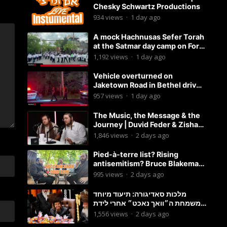
Chesky Schwartz Productions
934
views
·
1 day ago
A mock Hachnusas Sefer Torah
at the Satmar day camp on Fort
Hamilton Parkway.
1,192
views
·
1 day ago
Vehicle overturned on
Jaketown Road in Bethel driver
arrested for driving while
957
views
·
1 day ago
intoxicated.
The Music, the Message & the
Journey | Duvid Feder & Zisha
Surkis | Round Table #11
1,846
views
·
2 days ago
Pied-à-terre list? Rising
antisemitism? Bruce Blakeman
chances? Podcast with
995
views
·
2 days ago
Councilman David Carr!
מלכות סאדיגורה: תיעוד מיוחד
משמחת ה״וואך נאכט״ אחרי לידת
בן האדמו״ר-פשוט לצפות ולהנות
1,556
views
·
2 days ago