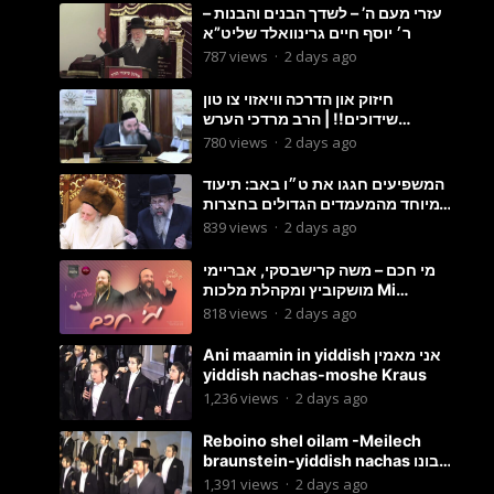
עזרי מעם ה’ – לשדך הבנים והבנות –
ר׳ יוסף חיים גרינוואלד שליט”א
787
views
·
2 days ago
חיזוק און הדרכה וויאזוי צו טון
שידוכים!! | הרב מרדכי הערש
שפיצער
780
views
·
2 days ago
המשפיעים חגגו את ט״ו באב: תיעוד
מיוחד מהמעמדים הגדולים בחצרות
האדמו״ר מסטוטשין והגרי״מ
839
views
·
2 days ago
מורגשטרן
מי חכם – משה קרישבסקי, אבריימי
מושקוביץ ומקהלת מלכות Mi
Chacham I
818
views
·
2 days ago
Ani maamin in yiddish אני מאמין
yiddish nachas-moshe Kraus
1,236
views
·
2 days ago
Reboino shel oilam -Meilech
braunstein-yiddish nachas רבונו
של עולם
1,391
views
·
2 days ago