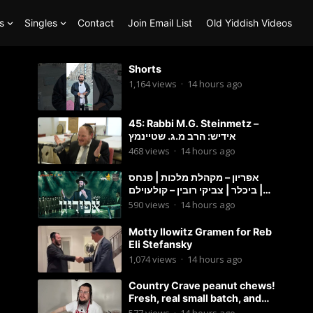
s
Singles
Contact
Join Email List
Old Yiddish Videos
Shorts
1,164
views
·
14 hours ago
45: Rabbi M.G. Steinmetz –
אידיש: הרב מ.ג. שטיינמץ
468
views
·
14 hours ago
אפריון – מקהלת מלכות | פנחס
ביכלר | צביקי רובין – קולעוילם |
Malchus Choir, Tzviki Rubin
590
views
·
14 hours ago
Motty Ilowitz Gramen for Reb
Eli Stefansky
1,074
views
·
14 hours ago
Country Crave peanut chews!
Fresh, real small batch, and
soft! – Status Island