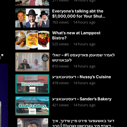
577
views
·
14 hours ago
Everyone’s talking abt the
$1,000,000 for Your Shul
Tosfos Yom Tov “No Talking by
763
views
·
14 hours ago
Davening” movement
What’s new at Lamppost
Bistro?
525
views
·
14 hours ago
לאמיר שמועסן פאדקעסט #1 – יואלי
לעבאוויטש
810
views
·
14 hours ago
דעסטענאציע – Nussy’s Cuisine
418
views
·
14 hours ago
דעסטענאציע – Sander’s Bakery
421
views
·
14 hours ago
דער באשעפער פירט מיין שידוך, איך
דארף מיר גארנישט זארגן!!! | הרב