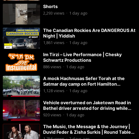
Shorts
2,293
views
·
1 day ago
The Canadian Rockies Are DANGEROUS At
Night | Yiddish
1,861
views
·
1 day ago
Im Tirzi – Live Performance | Chesky
Schwartz Productions
886
views
·
1 day ago
A mock Hachnusas Sefer Torah at the
Satmar day camp on Fort Hamilton
Parkway.
1,128
views
·
1 day ago
Vehicle overturned on Jaketown Road in
Bethel driver arrested for driving while
intoxicated.
920
views
·
1 day ago
The Music, the Message & the Journey |
Duvid Feder & Zisha Surkis | Round Table
#11
1,756
views
·
2 days ago