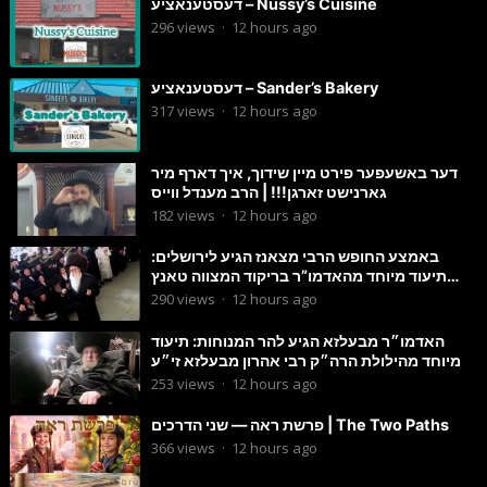
דעסטענאציע – Nussy’s Cuisine
296
views
·
12 hours ago
דעסטענאציע – Sander’s Bakery
317
views
·
12 hours ago
דער באשעפער פירט מיין שידוך, איך דארף מיר
גארנישט זארגן!!! | הרב מענדל ווייס
182
views
·
12 hours ago
באמצע החופש הרבי מצאנז הגיע לירושלים:
תיעוד מיוחד מהאדמו”ר בריקוד המצווה טאנץ
בשמחת בית סטרפקוב
290
views
·
12 hours ago
האדמו״ר מבעלזא הגיע להר המנוחות: תיעוד
מיוחד מהילולת הרה״ק רבי אהרון מבעלזא זי״ע
253
views
·
12 hours ago
פרשת ראה — שני הדרכים | The Two Paths
366
views
·
12 hours ago