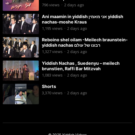
796
views
·
2 days ago
Ani maamin in yiddish אני מאמין yiddish
nachas-moshe Kraus
1,195
views
·
2 days ago
Reboino shel oilam -Meilech braunstein-
yiddish nachas רבונו של עולם
1,327
views
·
2 days ago
Yiddish Nachas , Suedenyu – meilech
brunstien, Raffi Bar Mitzvah
1,083
views
·
2 days ago
Shorts
3,370
views
·
2 days ago
© 2025
Yiddish Videos