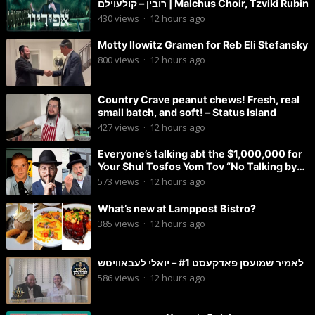
רובין – קולעוילם | Malchus Choir, Tzviki Rubin
430
views
·
12 hours ago
Motty Ilowitz Gramen for Reb Eli Stefansky
800
views
·
12 hours ago
Country Crave peanut chews! Fresh, real
small batch, and soft! – Status Island
427
views
·
12 hours ago
Everyone’s talking abt the $1,000,000 for
Your Shul Tosfos Yom Tov “No Talking by
Davening” movement
573
views
·
12 hours ago
What’s new at Lamppost Bistro?
385
views
·
12 hours ago
לאמיר שמועסן פאדקעסט #1 – יואלי לעבאוויטש
586
views
·
12 hours ago