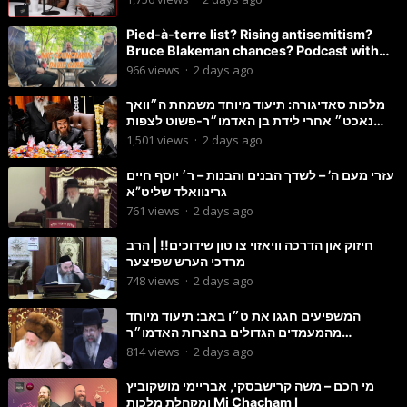
Pied-à-terre list? Rising antisemitism?
Bruce Blakeman chances? Podcast with
Councilman David Carr!
966
views
·
2 days ago
מלכות סאדיגורה: תיעוד מיוחד משמחת ה״וואך
נאכט״ אחרי לידת בן האדמו״ר-פשוט לצפות
ולהנות
1,501
views
·
2 days ago
עזרי מעם ה’ – לשדך הבנים והבנות – ר׳ יוסף חיים
גרינוואלד שליט”א
761
views
·
2 days ago
חיזוק און הדרכה וויאזוי צו טון שידוכים!! | הרב
מרדכי הערש שפיצער
748
views
·
2 days ago
המשפיעים חגגו את ט״ו באב: תיעוד מיוחד
מהמעמדים הגדולים בחצרות האדמו״ר
מסטוטשין והגרי״מ מורגשטרן
814
views
·
2 days ago
מי חכם – משה קרישבסקי, אבריימי מושקוביץ
ומקהלת מלכות Mi Chacham I