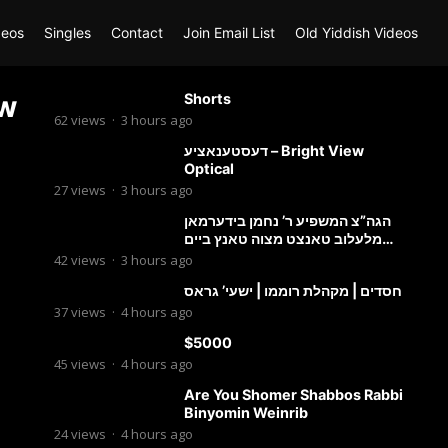
deos
Singles
Contact
Join Email List
Old Yiddish Videos
ow
Shorts
62
views
·
3 hours ago
דעסטענאציע – Bright View
Optical
27
views
·
3 hours ago
הגה”צ המשפיע ר’ נחמן בידערמאן
מלעלוב טאנצט מצוה טאנץ ביים
שמחת החתונה פון בנו החתן
42
views
·
3 hours ago
חסדים | מקהלת רוממו | ישעי’ גראס
37
views
·
4 hours ago
$5000
45
views
·
4 hours ago
Are You Shomer Shabbos Rabbi
Binyomin Weinrib
24
views
·
4 hours ago