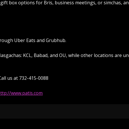
 gift box options for Bris, business meetings, or simchas, an
through Uber Eats and Grubhub.
Hasgachas: KCL, Babad, and OU, while other locations are u
Call us at 732-415-0088
ttp://www.patis.com