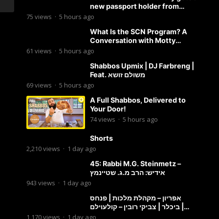
new passport holder from
Globekeeper.co
75
views
·
5 hours ago
What Is the SCN Program? A
Conversation with Motty
Solomon
61
views
·
5 hours ago
Shabbos Upmix | DJ Farbreng |
Feat. משולם זושא
69
views
·
5 hours ago
A Full Shabbos, Delivered to
Your Door!
74
views
·
5 hours ago
Shorts
2,210
views
·
1 day ago
45: Rabbi M.G. Steinmetz –
אידיש: הרב מ.ג. שטיינמץ
943
views
·
1 day ago
אפריון – מקהלת מלכות | פנחס
ביכלר | צביקי רובין – קולעוילם |
Malchus Choir, Tzviki Rubin
1,170
views
·
1 day ago