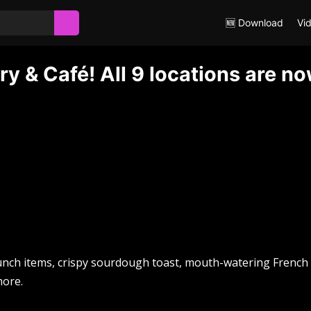
🆕 Download
Vi
y & Café! All 9 locations are n
lunch items, crispy sourdough toast, mouth-watering French
more.