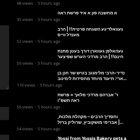
מבעלזא: תיעוד ראשוני מהפגישה
68
views
·
5 hours ago
הנדירה
א מחשבה פון א איד פרשת ראה
35
views
·
5 hours ago
געוואלדיגע השגחה פרטית!! | הרב
מענדל ווייס
52
views
·
5 hours ago
געהאלפן געווארן דורך בעטן מתנת
חינם!! | הרב מרדכי הערש שפיצער
50
views
·
5 hours ago
נדיר-הרבי מלימנוב בטיש שר חנן בן
ארי: תיעוד מיוחד מחסידות לימינוב
שרים את השיר “השיבנו”
110
views
·
5 hours ago
ר’ אברהם מרדכי מלאך = פרשת
ראה תשפ”ו
56
views
·
5 hours ago
וחסדיך הרבים – מקהלת מלכות,
אברימי מושקוביץ, שרוליק ברזל |
Malchus Choir
54
views
·
5 hours ago
Yossi from Yossis Bakery gets a