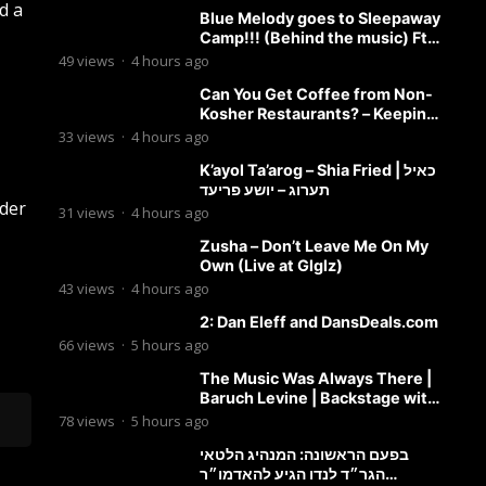
d a
Blue Melody goes to Sleepaway
Camp!!! (Behind the music) Ft.
Dovid Berger and Chaim Brown
49
views
·
4 hours ago
Can You Get Coffee from Non-
Kosher Restaurants? – Keeping
it Kosher Clips
33
views
·
4 hours ago
K’ayol Ta’arog – Shia Fried | כאיל
תערוג – יושע פריעד
nder
31
views
·
4 hours ago
Zusha – Don’t Leave Me On My
Own (Live at Glglz)
43
views
·
4 hours ago
2: Dan Eleff and DansDeals.com
66
views
·
5 hours ago
The Music Was Always There |
Baruch Levine | Backstage with
Benny
78
views
·
5 hours ago
בפעם הראשונה: המנהיג הלטאי
הגר״ד לנדו הגיע להאדמו״ר