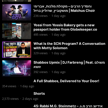
וחסדיך הרבים – מקהלת מלכות, אברימי
מושקוביץ, שרוליק ברזל | Malchus Choir
236
views
·
1 day ago
Yossi from Yossis Bakery gets a new
passport holder from Globekeeper.co
495
views
·
1 day ago
What Is the SCN Program? A Conversation
with Motty Solomon
329
views
·
1 day ago
Shabbos Upmix | DJ Farbreng | Feat. משולם
זושא
392
views
·
1 day ago
A Full Shabbos, Delivered to Your Door!
354
views
·
1 day ago
Shorts
2,573
views
·
2 days ago
45: Rabbi M.G. Steinmetz – אידיש: הרב מ.ג.