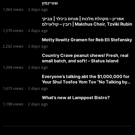
שטיינמץ
1,063
views
·
2 days ago
אפריון – מקהלת מלכות | פנחס ביכלר | צביקי
רובין – קולעוילם | Malchus Choir, Tzviki Rubin
1,379
views
·
2 days ago
Motty Ilowitz Gramen for Reb Eli Stefansky
2,262
views
·
2 days ago
Country Crave peanut chews! Fresh, real
small batch, and soft! – Status Island
1,394
views
·
2 days ago
Everyone’s talking abt the $1,000,000 for
Your Shul Tosfos Yom Tov “No Talking by
Davening” movement
1,673
views
·
2 days ago
What’s new at Lamppost Bistro?
1,198
views
·
2 days ago