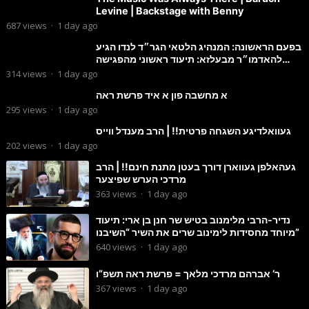
Levine | Backstage with Benny
687
views
·
1 day ago
בפעם הראשונה: המנהיג הלטאי הגר״ד לנדו הגיע
להאדמו״ר מבעלזא: תיעוד ראשוני מהפגישה
הנדירה
314
views
·
1 day ago
א מחשבה פון א איד פרשת ראה
295
views
·
1 day ago
געוואלדיגע השגחה פרטית!! | הרב מענדל ווייס
202
views
·
1 day ago
געהאלפן געווארן דורך בעטן מתנת חינם!! | הרב
מרדכי הערש שפיצער
363
views
·
1 day ago
נדיר-הרבי מלימנוב בטיש שר חנן בן ארי: תיעוד
מיוחד מחסידות לימינוב שרים את השיר “השיבנו”
640
views
·
1 day ago
ר’ אברהם מרדכי מלאך = פרשת ראה תשפ”ו
367
views
·
1 day ago