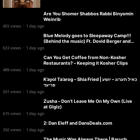
Are You Shomer Shabbos Rabbi Binyomin
Weinrib
455
views
·
1 day ago
Blue Melody goes to Sleepaway Camp!!!
(Behind the music) Ft. Dovid Berger and
Chaim Brown
633
views
·
1 day ago
Can You Get Coffee from Non-Kosher
Restaurants? – Keeping it Kosher Clips
489
views
·
1 day ago
K’ayol Ta’arog – Shia Fried | כאיל תערוג – יושע
פריעד
301
views
·
1 day ago
Zusha – Don’t Leave Me On My Own (Live
at Glglz)
615
views
·
1 day ago
2: Dan Eleff and DansDeals.com
392
views
·
1 day ago
The Music Was Always There | Baruch