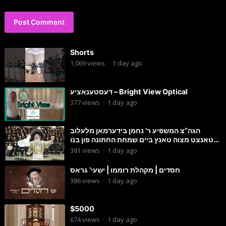
Shorts
1,069
views
·
1 day ago
דעסטענאציע – Bright View Optical
377
views
·
1 day ago
הגה”צ המשפיע ר’ נחמן בידערמאן מלעלוב
טאנצט מצוה טאנץ ביים שמחת החתונה פון בנו
החתן
381
views
·
1 day ago
חסדים | מקהלת רוממו | ישעי’ גראס
386
views
·
1 day ago
$5000
674
views
·
1 day ago