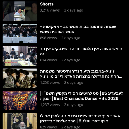
Shorts
3,216
views
·
2 days ago
שמחת החתונה בבית אמשינוב – מאקאווא –
אמשינאוו בית שמש
898
views
·
2 days ago
חומש סעודה אין תלמוד תורה דושינסקיא אין הר
יונה
614
views
·
2 days ago
ויז׳ניץ-באבוב: תיעוד נדיר והיסטורי משמחת
החתונה הגדולה בחצרות האדמורי״ם מויז׳ניץ
ובאבוב זי״ע
1,253
views
·
2 days ago
לעבעדיג #5 | סט להיטים חסידי מקפיץ תשפ״ו |
יענקיז | Best Chassidic Dance Hits 2026
1,237
views
·
2 days ago
א גדר אויף שמירת עינים גיט א גוט לעבן אפילו
אויף דער וועלט!! | הרב אלימלך בידרמן
829
views
·
2 days ago