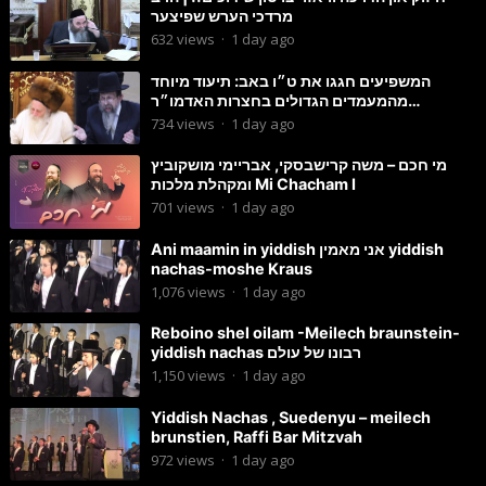
מרדכי הערש שפיצער
632
views
·
1 day ago
המשפיעים חגגו את ט״ו באב: תיעוד מיוחד
מהמעמדים הגדולים בחצרות האדמו״ר
מסטוטשין והגרי״מ מורגשטרן
734
views
·
1 day ago
מי חכם – משה קרישבסקי, אבריימי מושקוביץ
ומקהלת מלכות Mi Chacham I
701
views
·
1 day ago
Ani maamin in yiddish אני מאמין yiddish
nachas-moshe Kraus
1,076
views
·
1 day ago
Reboino shel oilam -Meilech braunstein-
yiddish nachas רבונו של עולם
1,150
views
·
1 day ago
Yiddish Nachas , Suedenyu – meilech
brunstien, Raffi Bar Mitzvah
972
views
·
1 day ago