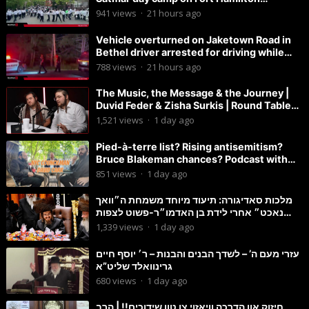
Parkway.
941
views
·
21 hours ago
Vehicle overturned on Jaketown Road in
Bethel driver arrested for driving while
intoxicated.
788
views
·
21 hours ago
The Music, the Message & the Journey |
Duvid Feder & Zisha Surkis | Round Table
#11
1,521
views
·
1 day ago
Pied-à-terre list? Rising antisemitism?
Bruce Blakeman chances? Podcast with
Councilman David Carr!
851
views
·
1 day ago
מלכות סאדיגורה: תיעוד מיוחד משמחת ה״וואך
נאכט״ אחרי לידת בן האדמו״ר-פשוט לצפות
ולהנות
1,339
views
·
1 day ago
עזרי מעם ה’ – לשדך הבנים והבנות – ר׳ יוסף חיים
גרינוואלד שליט”א
680
views
·
1 day ago
חיזוק און הדרכה וויאזוי צו טון שידוכים!! | הרב