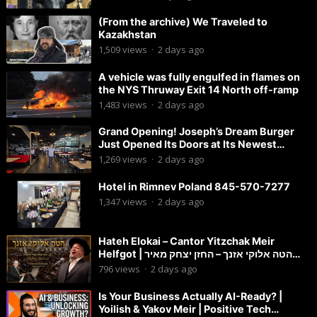
(From the archive) We Traveled to
Kazakhstan
1,509
views
·
2 days ago
A vehicle was fully engulfed in flames on
the NYS Thruway Exit 14 North off-ramp
1,483
views
·
2 days ago
Grand Opening! Joseph’s Dream Burger
Just Opened Its Doors at Its Newest
Location in Lakewood!
1,269
views
·
2 days ago
Hotel in Rimnev Poland 845-570-7277
1,347
views
·
2 days ago
Hateh Elokai – Cantor Yitzchak Meir
Helfgot | הטה אלוקי אזנך – החזן יצחק מאיר
הלפגוט
796
views
·
2 days ago
Is Your Business Actually AI-Ready? |
Yoilish & Yakov Meir | Positive Tech