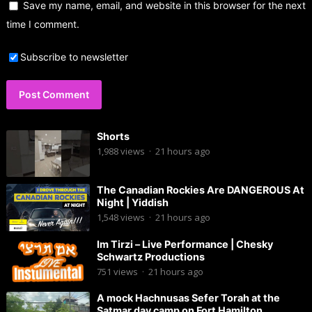
Save my name, email, and website in this browser for the next
time I comment.
Subscribe to newsletter
Shorts
1,988
views
·
21 hours ago
The Canadian Rockies Are DANGEROUS At
Night | Yiddish
1,548
views
·
21 hours ago
Im Tirzi – Live Performance | Chesky
Schwartz Productions
751
views
·
21 hours ago
A mock Hachnusas Sefer Torah at the
Satmar day camp on Fort Hamilton