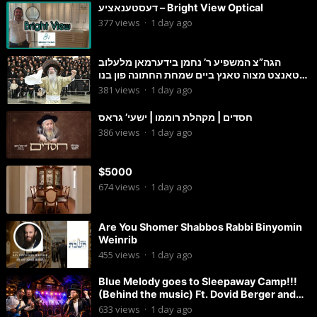
דעסטענאציע – Bright View Optical
377
views
·
1 day ago
הגה”צ המשפיע ר’ נחמן בידערמאן מלעלוב
טאנצט מצוה טאנץ ביים שמחת החתונה פון בנו
החתן
381
views
·
1 day ago
חסדים | מקהלת רוממו | ישעי’ גראס
386
views
·
1 day ago
$5000
674
views
·
1 day ago
Are You Shomer Shabbos Rabbi Binyomin
Weinrib
455
views
·
1 day ago
Blue Melody goes to Sleepaway Camp!!!
(Behind the music) Ft. Dovid Berger and
Chaim Brown
633
views
·
1 day ago