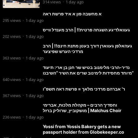
הנדירה
314
views
·
1 day ago
א מחשבה פון א איד פרשת ראה
295
views
·
1 day ago
געוואלדיגע השגחה פרטית!! | הרב מענדל ווייס
202
views
·
1 day ago
געהאלפן געווארן דורך בעטן מתנת חינם!! | הרב
מרדכי הערש שפיצער
363
views
·
1 day ago
נדיר-הרבי מלימנוב בטיש שר חנן בן ארי: תיעוד
מיוחד מחסידות לימינוב שרים את השיר “השיבנו”
640
views
·
1 day ago
ר’ אברהם מרדכי מלאך = פרשת ראה תשפ”ו
367
views
·
1 day ago
וחסדיך הרבים – מקהלת מלכות, אברימי
מושקוביץ, שרוליק ברזל | Malchus Choir
236
views
·
1 day ago
Yossi from Yossis Bakery gets a new
passport holder from Globekeeper.co