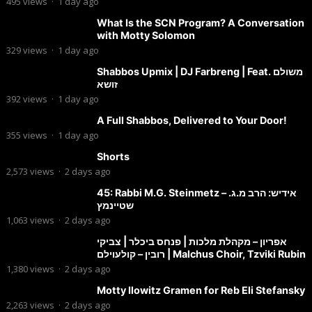
495
views
·
1 day ago
What Is the SCN Program? A Conversation
with Motty Solomon
329
views
·
1 day ago
Shabbos Upmix | DJ Farbreng | Feat. משולם
זושא
392
views
·
1 day ago
A Full Shabbos, Delivered to Your Door!
355
views
·
1 day ago
Shorts
2,573
views
·
2 days ago
45: Rabbi M.G. Steinmetz – אידיש: הרב מ.ג.
שטיינמץ
1,063
views
·
2 days ago
אפריון – מקהלת מלכות | פנחס ביכלר | צביקי
רובין – קולעוילם | Malchus Choir, Tzviki Rubin
1,380
views
·
2 days ago
Motty Ilowitz Gramen for Reb Eli Stefansky
2,263
views
·
2 days ago