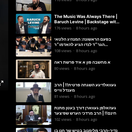
The Music Was Always There |
Baruch Levine | Backstage with
Benny
176
views
·
8 hours ago
בפעם הראשונה: המנהיג הלטאי
הגר״ד לנדו הגיע להאדמו״ר
מבעלזא: תיעוד ראשוני מהפגישה
108
views
·
8 hours ago
הנדירה
א מחשבה פון א איד פרשת ראה
80
views
·
8 hours ago
געוואלדיגע השגחה פרטית!! | הרב
מענדל ווייס
81
views
·
8 hours ago
געהאלפן געווארן דורך בעטן מתנת
חינם!! | הרב מרדכי הערש שפיצער
102
views
·
8 hours ago
נדיר-הרבי מלימנוב בטיש שר חנן בן