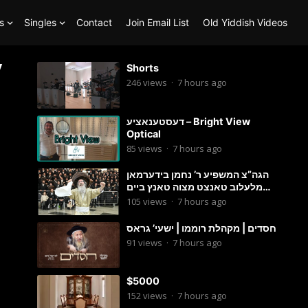
s
Singles
Contact
Join Email List
Old Yiddish Videos
Shorts
246
views
·
7 hours ago
דעסטענאציע – Bright View
Optical
85
views
·
7 hours ago
הגה”צ המשפיע ר’ נחמן בידערמאן
מלעלוב טאנצט מצוה טאנץ ביים
שמחת החתונה פון בנו החתן
105
views
·
7 hours ago
חסדים | מקהלת רוממו | ישעי’ גראס
91
views
·
7 hours ago
$5000
152
views
·
7 hours ago