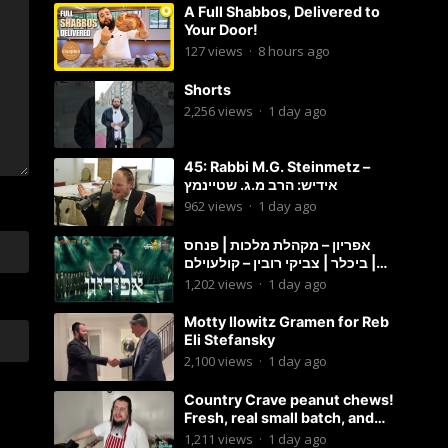
A Full Shabbos, Delivered to
Your Door!
127
views
·
8 hours ago
Shorts
2,256
views
·
1 day ago
45: Rabbi M.G. Steinmetz –
אידיש: הרב מ.ג. שטיינמץ
962
views
·
1 day ago
אפריון – מקהלת מלכות | פנחס
ביכלר | צביקי רובין – קולעוילם |
Malchus Choir, Tzviki Rubin
1,202
views
·
1 day ago
Motty Ilowitz Gramen for Reb
Eli Stefansky
2,100
views
·
1 day ago
Country Crave peanut chews!
Fresh, real small batch, and
soft! – Status Island
1,211
views
·
1 day ago