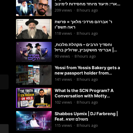
ארי: תיעוד מיוחד מחסידות לימינוב
שרים את השיר “השיבנו”
209
views
·
8 hours ago
ר’ אברהם מרדכי מלאך = פרשת
ראה תשפ”ו
118
views
·
8 hours ago
וחסדיך הרבים – מקהלת מלכות,
אברימי מושקוביץ, שרוליק ברזל |
Malchus Choir
90
views
·
8 hours ago
Yossi from Yossis Bakery gets a
new passport holder from
Globekeeper.co
141
views
·
8 hours ago
What Is the SCN Program? A
Conversation with Motty
Solomon
102
views
·
8 hours ago
Shabbos Upmix | DJ Farbreng |
Feat. משולם זושא
115
views
·
8 hours ago