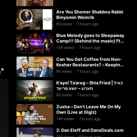
Are You Shomer Shabbos Rabbi
Binyomin Weinrib
89
views
·
7 hours ago
Blue Melody goes to Sleepaway
Camp!!! (Behind the music) Ft.
Dovid Berger and Chaim Brown
139
views
·
7 hours ago
Can You Get Coffee from Non-
Kosher Restaurants? – Keeping
it Kosher Clips
95
views
·
7 hours ago
K’ayol Ta’arog – Shia Fried | כאיל
תערוג – יושע פריעד
83
views
·
7 hours ago
Zusha – Don’t Leave Me On My
Own (Live at Glglz)
149
views
·
7 hours ago
2: Dan Eleff and DansDeals.com
116
views
·
8 hours ago