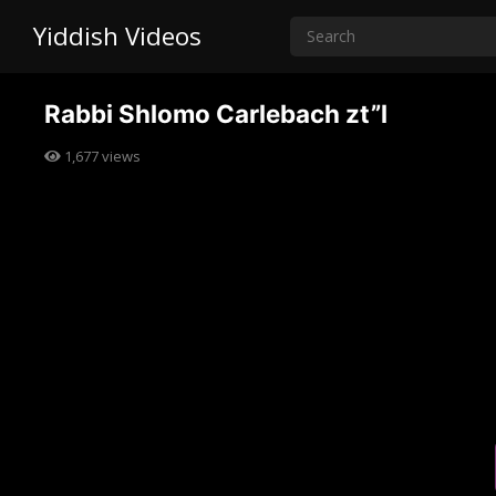
Yiddish Videos
Rabbi Shlomo Carlebach zt”l
1,677
views