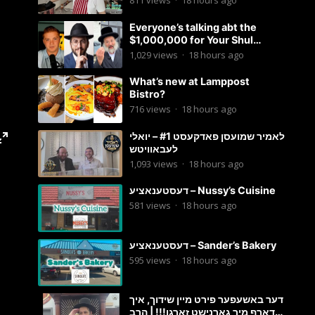
811
views
·
18 hours ago
Everyone’s talking abt the
$1,000,000 for Your Shul
Tosfos Yom Tov “No Talking by
1,029
views
·
18 hours ago
Davening” movement
What’s new at Lamppost
Bistro?
716
views
·
18 hours ago
לאמיר שמועסן פאדקעסט #1 – יואלי
לעבאוויטש
1,093
views
·
18 hours ago
דעסטענאציע – Nussy’s Cuisine
581
views
·
18 hours ago
דעסטענאציע – Sander’s Bakery
595
views
·
18 hours ago
דער באשעפער פירט מיין שידוך, איך
דארף מיר גארנישט זארגן!!! | הרב