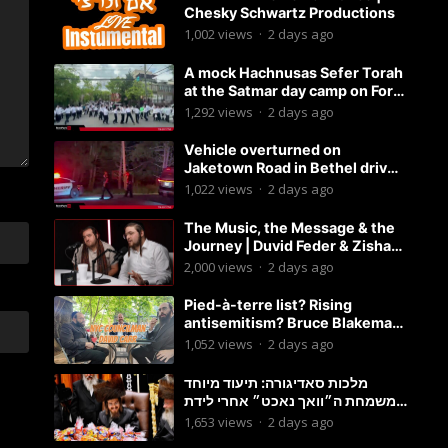
Chesky Schwartz Productions
1,002
views
·
2 days ago
A mock Hachnusas Sefer Torah
at the Satmar day camp on Fort
Hamilton Parkway.
1,292
views
·
2 days ago
Vehicle overturned on
Jaketown Road in Bethel driver
arrested for driving while
1,022
views
·
2 days ago
intoxicated.
The Music, the Message & the
Journey | Duvid Feder & Zisha
Surkis | Round Table #11
2,000
views
·
2 days ago
Pied-à-terre list? Rising
antisemitism? Bruce Blakeman
chances? Podcast with
1,052
views
·
2 days ago
Councilman David Carr!
מלכות סאדיגורה: תיעוד מיוחד
משמחת ה״וואך נאכט״ אחרי לידת
בן האדמו״ר-פשוט לצפות ולהנות
1,653
views
·
2 days ago