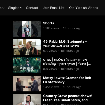
s
Singles
Contact
Join Email List
Old Yiddish Videos
Shorts
1,585
views
·
18 hours ago
45: Rabbi M.G. Steinmetz –
אידיש: הרב מ.ג. שטיינמץ
620
views
·
18 hours ago
אפריון – מקהלת מלכות | פנחס
ביכלר | צביקי רובין – קולעוילם |
Malchus Choir, Tzviki Rubin
805
views
·
18 hours ago
Motty Ilowitz Gramen for Reb
Eli Stefansky
1,451
views
·
18 hours ago
Country Crave peanut chews!
Fresh, real small batch, and
soft! – Status Island