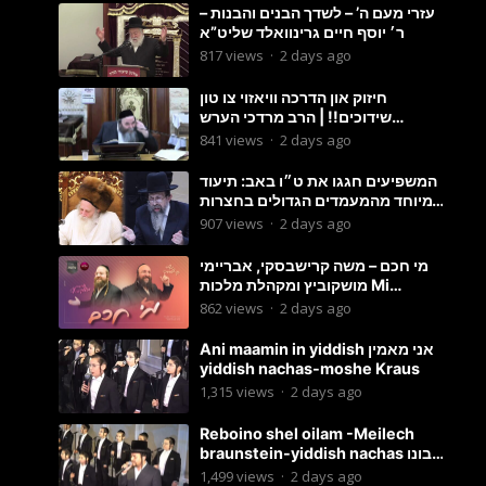
עזרי מעם ה’ – לשדך הבנים והבנות –
ר׳ יוסף חיים גרינוואלד שליט”א
817
views
·
2 days ago
חיזוק און הדרכה וויאזוי צו טון
שידוכים!! | הרב מרדכי הערש
שפיצער
841
views
·
2 days ago
המשפיעים חגגו את ט״ו באב: תיעוד
מיוחד מהמעמדים הגדולים בחצרות
האדמו״ר מסטוטשין והגרי״מ
907
views
·
2 days ago
מורגשטרן
מי חכם – משה קרישבסקי, אבריימי
מושקוביץ ומקהלת מלכות Mi
Chacham I
862
views
·
2 days ago
Ani maamin in yiddish אני מאמין
yiddish nachas-moshe Kraus
1,315
views
·
2 days ago
Reboino shel oilam -Meilech
braunstein-yiddish nachas רבונו
של עולם
1,499
views
·
2 days ago