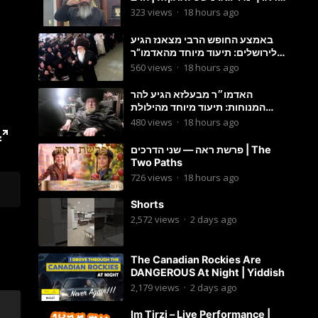
מענדל ווייס
323
views
·
18 hours ago
באמצע החופש הרבי מצאנז הגיע
לירושלים: תיעוד מיוחד מהאדמו”ר
בריקוד המצווה טאנץ בשמחת בית
560
views
·
18 hours ago
סטרפקוב
האדמו״ר מבעלזא הגיע להר
המנוחות: תיעוד מיוחד מהילולת
הרה״ק רבי אהרון מבעלזא זי״ע
480
views
·
18 hours ago
פרשת ראה — שני הדרכים | The
Two Paths
726
views
·
18 hours ago
Shorts
2,572
views
·
2 days ago
The Canadian Rockies Are
DANGEROUS At Night | Yiddish
2,179
views
·
2 days ago
Im Tirzi – Live Performance |