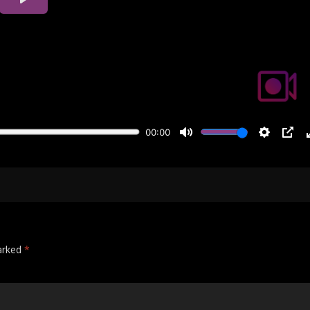
marked
*