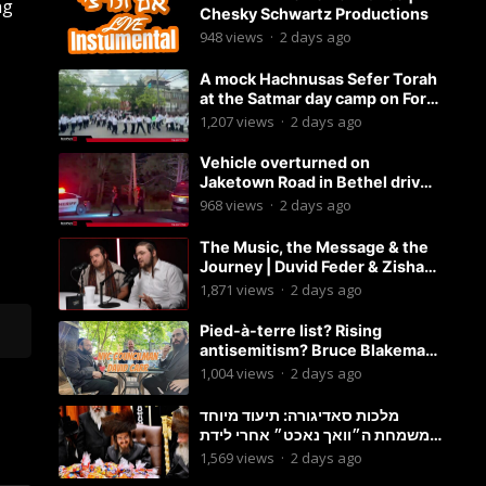
ng
Chesky Schwartz Productions
948
views
·
2 days ago
A mock Hachnusas Sefer Torah
at the Satmar day camp on Fort
Hamilton Parkway.
1,207
views
·
2 days ago
Vehicle overturned on
Jaketown Road in Bethel driver
arrested for driving while
968
views
·
2 days ago
intoxicated.
The Music, the Message & the
Journey | Duvid Feder & Zisha
Surkis | Round Table #11
1,871
views
·
2 days ago
Pied-à-terre list? Rising
antisemitism? Bruce Blakeman
chances? Podcast with
1,004
views
·
2 days ago
Councilman David Carr!
מלכות סאדיגורה: תיעוד מיוחד
משמחת ה״וואך נאכט״ אחרי לידת
בן האדמו״ר-פשוט לצפות ולהנות
1,569
views
·
2 days ago