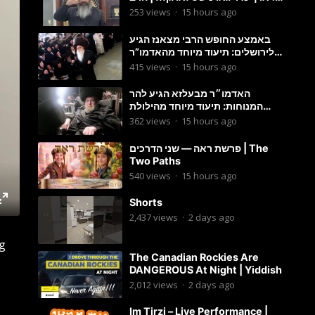
מענדל ווייס
253
views
·
15 hours ago
באמצע החופש הרבי מצאנז הגיע
לירושלים: תיעוד מיוחד מהאדמו”ר
בריקוד המצווה טאנץ בשמחת בית
415
views
·
15 hours ago
סטרפקוב
האדמו״ר מבעלזא הגיע להר
המנוחות: תיעוד מיוחד מהילולת
הרה״ק רבי אהרון מבעלזא זי״ע
362
views
·
15 hours ago
פרשת ראה — שני הדרכים | The
Two Paths
540
views
·
15 hours ago
Shorts
2,437
views
·
2 days ago
ng
The Canadian Rockies Are
DANGEROUS At Night | Yiddish
2,012
views
·
2 days ago
Im Tirzi – Live Performance |