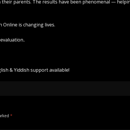
th their parents. The results have been phenomenal — helpi
h Online is changing lives.
evaluation..
ish & Yiddish support available!
marked
*