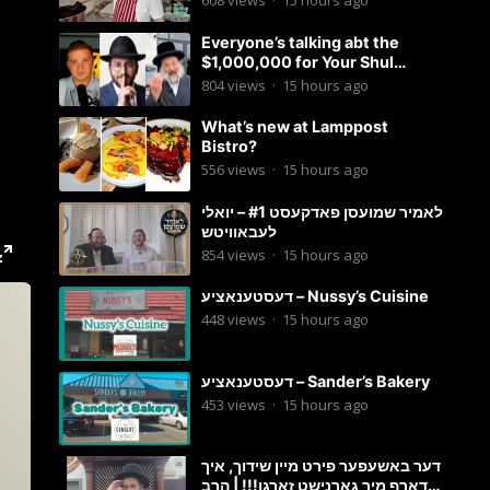
608
views
·
15 hours ago
Everyone’s talking abt the
$1,000,000 for Your Shul
Tosfos Yom Tov “No Talking by
804
views
·
15 hours ago
Davening” movement
What’s new at Lamppost
Bistro?
556
views
·
15 hours ago
לאמיר שמועסן פאדקעסט #1 – יואלי
לעבאוויטש
854
views
·
15 hours ago
דעסטענאציע – Nussy’s Cuisine
448
views
·
15 hours ago
דעסטענאציע – Sander’s Bakery
453
views
·
15 hours ago
דער באשעפער פירט מיין שידוך, איך
דארף מיר גארנישט זארגן!!! | הרב