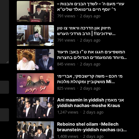
עזרי מעם ה’ – לשדך הבנים והבנות –
ר׳ יוסף חיים גרינוואלד שליט”א
791
views
·
2 days ago
חיזוק און הדרכה וויאזוי צו טון
שידוכים!! | הרב מרדכי הערש
שפיצער
791
views
·
2 days ago
המשפיעים חגגו את ט״ו באב: תיעוד
מיוחד מהמעמדים הגדולים בחצרות
האדמו״ר מסטוטשין והגרי״מ
845
views
·
2 days ago
מורגשטרן
מי חכם – משה קרישבסקי, אבריימי
מושקוביץ ומקהלת מלכות Mi
Chacham I
825
views
·
2 days ago
Ani maamin in yiddish אני מאמין
yiddish nachas-moshe Kraus
1,247
views
·
2 days ago
Reboino shel oilam -Meilech
braunstein-yiddish nachas רבונו
של עולם
1,408
views
·
2 days ago