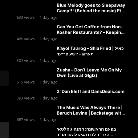
Blue Melody goes to Sleepaway
Camp!!! (Behind the music) Ft.
Dovid Berger and Chaim Brown
633
views
·
1 day ago
Can You Get Coffee from Non-
Kosher Restaurants? – Keeping
it Kosher Clips
489
views
·
1 day ago
K’ayol Ta’arog – Shia Fried | כאיל
תערוג – יושע פריעד
301
views
·
1 day ago
Zusha – Don’t Leave Me On My
Own (Live at Glglz)
615
views
·
1 day ago
2: Dan Eleff and DansDeals.com
393
views
·
1 day ago
The Music Was Always There |
Baruch Levine | Backstage with
Benny
687
views
·
1 day ago
בפעם הראשונה: המנהיג הלטאי
הגר״ד לנדו הגיע להאדמו״ר