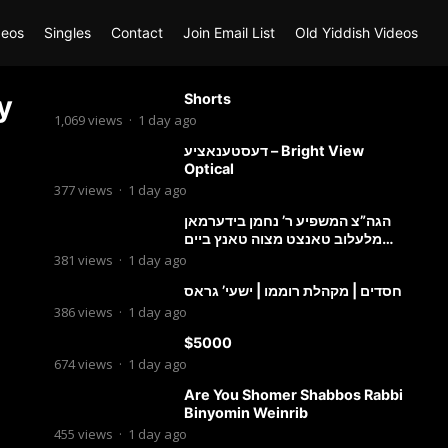
deos
Singles
Contact
Join Email List
Old Yiddish Videos
y
Shorts
1,069
views
·
1 day ago
דעסטענאציע – Bright View
Optical
377
views
·
1 day ago
הגה”צ המשפיע ר’ נחמן בידערמאן
מלעלוב טאנצט מצוה טאנץ ביים
שמחת החתונה פון בנו החתן
381
views
·
1 day ago
חסדים | מקהלת רוממו | ישעי’ גראס
386
views
·
1 day ago
$5000
674
views
·
1 day ago
Are You Shomer Shabbos Rabbi
Binyomin Weinrib
455
views
·
1 day ago