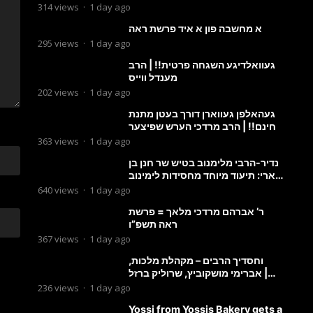
מבעלזא: תיעוד ראשוני מהפגישה
314
views
·
1 day ago
הנדירה
א מחשבה פון א איד פרשת ראה
295
views
·
1 day ago
געוואלדיגע השגחה פרטית!! | הרב
מענדל ווייס
202
views
·
1 day ago
געהאלפן געווארן דורך בעטן מתנת
חינם!! | הרב מרדכי הערש שפיצער
363
views
·
1 day ago
נדיר-הרבי מלימנוב בטיש שר חנן בן
ארי: תיעוד מיוחד מחסידות לימינוב
שרים את השיר “השיבנו”
640
views
·
1 day ago
ר’ אברהם מרדכי מלאך = פרשת
ראה תשפ”ו
367
views
·
1 day ago
וחסדיך הרבים – מקהלת מלכות,
אברימי מושקוביץ, שרוליק ברזל |
Malchus Choir
236
views
·
1 day ago
Yossi from Yossis Bakery gets a