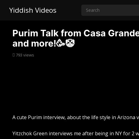
Yiddish Videos
Purim Talk from Casa Grande
and more!🥳🤡
793
views
A cute Purim interview, about the life style in Arizona 
Yitzchok Green interviews me after being in NY for 2 