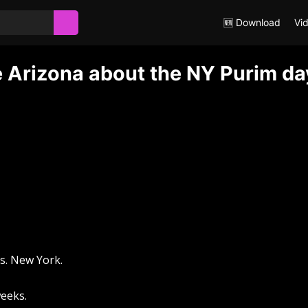
🆕 Download
Vi
 Arizona about the NY Purim da
vs. New York.
weeks.