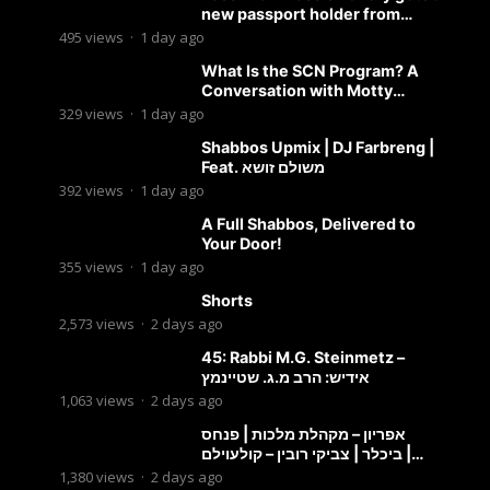
new passport holder from
Globekeeper.co
495
views
·
1 day ago
What Is the SCN Program? A
Conversation with Motty
Solomon
329
views
·
1 day ago
Shabbos Upmix | DJ Farbreng |
Feat. משולם זושא
392
views
·
1 day ago
A Full Shabbos, Delivered to
Your Door!
355
views
·
1 day ago
Shorts
2,573
views
·
2 days ago
45: Rabbi M.G. Steinmetz –
אידיש: הרב מ.ג. שטיינמץ
1,063
views
·
2 days ago
אפריון – מקהלת מלכות | פנחס
ביכלר | צביקי רובין – קולעוילם |
Malchus Choir, Tzviki Rubin
1,380
views
·
2 days ago