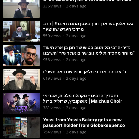
336
views
·
2 days ago
געהאלפן געווארן דורך בעטן מתנת חינם!! | הרב
מרדכי הערש שפיצער
550
views
·
2 days ago
נדיר-הרבי מלימנוב בטיש שר חנן בן ארי: תיעוד
מיוחד מחסידות לימינוב שרים את השיר “השיבנו”
956
views
·
2 days ago
ר’ אברהם מרדכי מלאך = פרשת ראה תשפ”ו
619
views
·
2 days ago
וחסדיך הרבים – מקהלת מלכות, אברימי
מושקוביץ, שרוליק ברזל | Malchus Choir
383
views
·
2 days ago
Yossi from Yossis Bakery gets a new
passport holder from Globekeeper.co
754
views
·
2 days ago