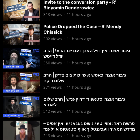
Invite to the conversion party – R’
Binyomin Denderowicz
313
views
·
11 hours ago
Police Dropped the Case – R’ Mendy
Chissick
302
views
·
11 hours ago
גיבור אוצר: איך וויל האבן דעם יצר הרע! | הרב
יודל דייטש
350
views
·
11 hours ago
גיבור אוצר: כאטש א שייכות צום צדיק | הרב
שלום רוקח
371
views
·
11 hours ago
גיבור אוצר: סטאפ די דרוקעניש | הרב שלום
לאנדא
512
views
·
11 hours ago
פרשת ראה: צוויי טעג נישט געגאנגען אין אפיס –
מדרש המאיר וועכענטליך אויף סטאטוס איילענד
319
views
·
11 hours ago