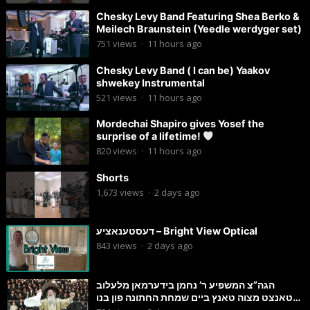
Chesky Levy Band Featuring Shea Berko &
Meilech Braunstein (Yeedle werdyger set)
751
views
·
11 hours ago
Chesky Levy Band ( I can be) Yaakov
shwekey Instrumental
521
views
·
11 hours ago
Mordechai Shapiro gives Yosef the
surprise of a lifetime!
820
views
·
11 hours ago
Shorts
1,673
views
·
2 days ago
דעסטענאציע – Bright View Optical
843
views
·
2 days ago
הגה”צ המשפיע ר’ נחמן בידערמאן מלעלוב
טאנצט מצוה טאנץ ביים שמחת החתונה פון בנו
החתן