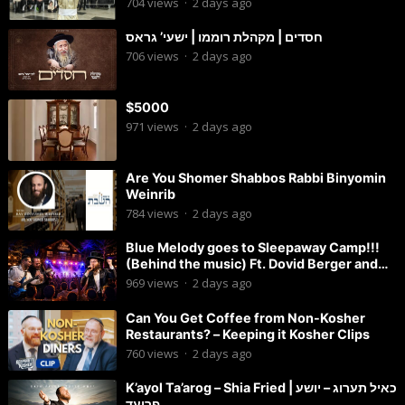
704
views
·
2 days ago
חסדים | מקהלת רוממו | ישעי’ גראס
706
views
·
2 days ago
$5000
971
views
·
2 days ago
Are You Shomer Shabbos Rabbi Binyomin
Weinrib
784
views
·
2 days ago
Blue Melody goes to Sleepaway Camp!!!
(Behind the music) Ft. Dovid Berger and
Chaim Brown
969
views
·
2 days ago
Can You Get Coffee from Non-Kosher
Restaurants? – Keeping it Kosher Clips
760
views
·
2 days ago
K’ayol Ta’arog – Shia Fried | כאיל תערוג – יושע
פריעד