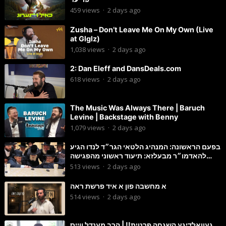
459
views
·
2 days ago
Zusha – Don’t Leave Me On My Own (Live
at Glglz)
1,038
views
·
2 days ago
2: Dan Eleff and DansDeals.com
618
views
·
2 days ago
The Music Was Always There | Baruch
Levine | Backstage with Benny
1,079
views
·
2 days ago
בפעם הראשונה: המנהיג הלטאי הגר״ד לנדו הגיע
להאדמו״ר מבעלזא: תיעוד ראשוני מהפגישה
הנדירה
513
views
·
2 days ago
א מחשבה פון א איד פרשת ראה
514
views
·
2 days ago
געוואלדיגע השגחה פרטית!! | הרב מענדל ווייס