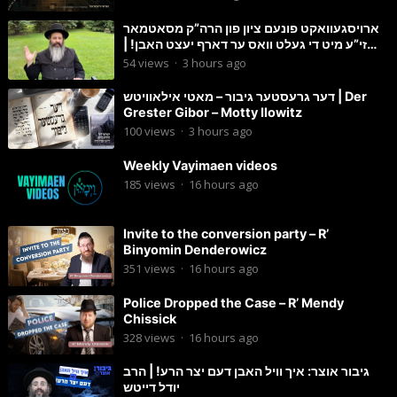
ארויסגעוואקט פונעם ציון פון הרה”ק מסאטמאר
זי”ע מיט די געלט וואס ער דארף יעצט האבן! |
הרב מענדל ווייס
54
views
·
3 hours ago
דער גרעסטער גיבור – מאטי אילאוויטש | Der
Grester Gibor – Motty Ilowitz
100
views
·
3 hours ago
Weekly Vayimaen videos
185
views
·
16 hours ago
Invite to the conversion party – R’
Binyomin Denderowicz
351
views
·
16 hours ago
Police Dropped the Case – R’ Mendy
Chissick
328
views
·
16 hours ago
גיבור אוצר: איך וויל האבן דעם יצר הרע! | הרב
יודל דייטש