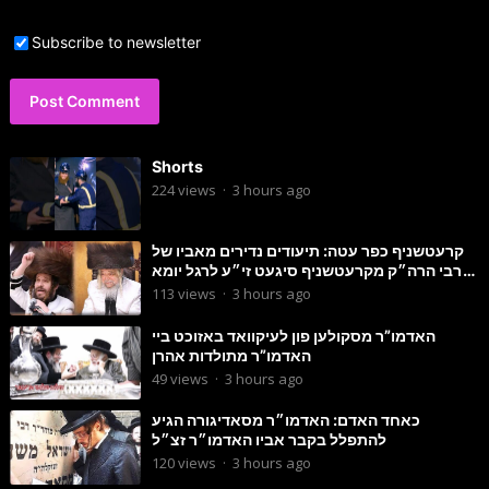
Subscribe to newsletter
Shorts
224
views
·
3 hours ago
קרעטשניף כפר עטה: תיעודים נדירים מאביו של
הרבי הרה״ק מקרעטשניף סיגעט זי״ע לרגל יומא
דהילולא
113
views
·
3 hours ago
האדמו”ר מסקולען פון לעיקוואד באזוכט ביי
האדמו”ר מתולדות אהרן
49
views
·
3 hours ago
כאחד האדם: האדמו״ר מסאדיגורה הגיע
להתפלל בקבר אביו האדמו״ר זצ״ל
120
views
·
3 hours ago