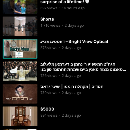
surprise of a lifetime!
897
views
·
16 hours ago
Shorts
1,716
views
·
2 days ago
דעסטענאציע – Bright View Optical
878
views
·
2 days ago
הגה”צ המשפיע ר’ נחמן בידערמאן מלעלוב
טאנצט מצוה טאנץ ביים שמחת החתונה פון בנו
החתן
726
views
·
2 days ago
חסדים | מקהלת רוממו | ישעי’ גראס
739
views
·
2 days ago
$5000
994
views
·
2 days ago