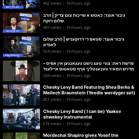
402
views
·
16 hours ago
גיבור אוצר: כאטש א שייכות צום צדיק | הרב
שלום רוקח
407
views
·
16 hours ago
גיבור אוצר: סטאפ די דרוקעניש | הרב שלום
לאנדא
554
views
·
16 hours ago
פרשת ראה: צוויי טעג נישט געגאנגען אין אפיס –
מדרש המאיר וועכענטליך אויף סטאטוס איילענד
344
views
·
16 hours ago
Chesky Levy Band Featuring Shea Berko &
Meilech Braunstein (Yeedle werdyger set)
821
views
·
16 hours ago
Chesky Levy Band ( I can be) Yaakov
shwekey Instrumental
573
views
·
16 hours ago
Mordechai Shapiro gives Yosef the