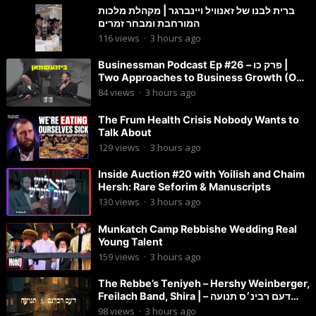
ברית לבנו של זאנוויל ויינברגר | מקהלת מלכות
המורחבת ומבחר זמרים
116
views
·
3 hours ago
Businessman Podcast Ep #26 – פרק כו |
Two Approaches to Business Growth (One
Is Often Overlooked)
84
views
·
3 hours ago
The Frum Health Crisis Nobody Wants to
Talk About
129
views
·
3 hours ago
Inside Auction #20 with Yoilish and Chaim
Hersh: Rare Seforim & Manuscripts
130
views
·
3 hours ago
Munkatch Camp Rebbishe Wedding Real
Young Talent
159
views
·
3 hours ago
The Rebbe’s Teniyeh – Hershy Weinberger,
Freilach Band, Shira | דעם רבינ׳ס תנועה –
הערשי וויינבערגער
98
views
·
3 hours ago