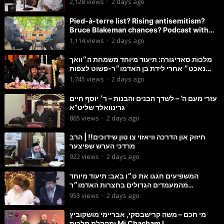
2,128
views
·
2 days ago
Pied-à-terre list? Rising antisemitism?
Bruce Blakeman chances? Podcast with
Councilman David Carr!
1,114
views
·
2 days ago
מלכות סאדיגורה: תיעוד מיוחד משמחת ה״וואך
נאכט״ אחרי לידת בן האדמו״ר-פשוט לצפות
ולהנות
1,745
views
·
2 days ago
עזרי מעם ה’ – לשדך הבנים והבנות – ר׳ יוסף חיים
גרינוואלד שליט”א
865
views
·
2 days ago
חיזוק און הדרכה וויאזוי צו טון שידוכים!! | הרב
מרדכי הערש שפיצער
922
views
·
2 days ago
המשפיעים חגגו את ט״ו באב: תיעוד מיוחד
מהמעמדים הגדולים בחצרות האדמו״ר
מסטוטשין והגרי״מ מורגשטרן
953
views
·
2 days ago
מי חכם – משה קרישבסקי, אבריימי מושקוביץ
ומקהלת מלכות Mi Chacham I