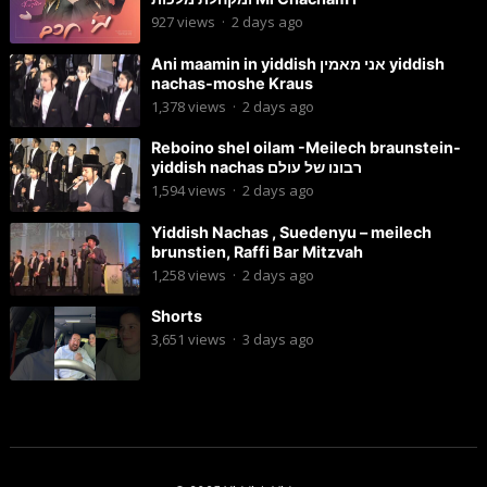
927
views
·
2 days ago
Ani maamin in yiddish אני מאמין yiddish
nachas-moshe Kraus
1,378
views
·
2 days ago
Reboino shel oilam -Meilech braunstein-
yiddish nachas רבונו של עולם
1,594
views
·
2 days ago
Yiddish Nachas , Suedenyu – meilech
brunstien, Raffi Bar Mitzvah
1,258
views
·
2 days ago
Shorts
3,651
views
·
3 days ago