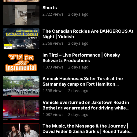
Shorts
2,722
views
·
2 days ago
The Canadian Rockies Are DANGEROUS At
Night | Yiddish
2,368
views
·
2 days ago
Im Tirzi – Live Performance | Chesky
Schwartz Productions
1,073
views
·
2 days ago
A mock Hachnusas Sefer Torah at the
Satmar day camp on Fort Hamilton
Parkway.
1,398
views
·
2 days ago
Vehicle overturned on Jaketown Road in
Bethel driver arrested for driving while
intoxicated.
1,087
views
·
2 days ago
The Music, the Message & the Journey |
Duvid Feder & Zisha Surkis | Round Table
#11