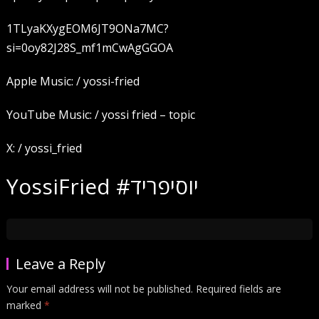
1TLyaKXygEOM6JT9ONa7MC?
si=0oy82J28S_mf1mCwAgGGOA
Apple Music: / yossi-fried
YouTube Music: / yossi fried – topic
X: / yossi_fried
YossiFried #יוסיפריד
Leave a Reply
Your email address will not be published.
Required fields are
marked
*