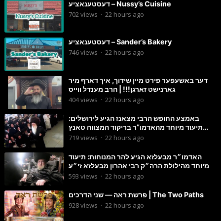
דעסטענאציע – Nussy’s Cuisine
702
views
·
22 hours ago
דעסטענאציע – Sander’s Bakery
746
views
·
22 hours ago
דער באשעפער פירט מיין שידוך, איך דארף מיר
גארנישט זארגן!!! | הרב מענדל ווייס
404
views
·
22 hours ago
באמצע החופש הרבי מצאנז הגיע לירושלים:
תיעוד מיוחד מהאדמו”ר בריקוד המצווה טאנץ
בשמחת בית סטרפקוב
719
views
·
22 hours ago
האדמו״ר מבעלזא הגיע להר המנוחות: תיעוד
מיוחד מהילולת הרה״ק רבי אהרון מבעלזא זי״ע
593
views
·
22 hours ago
פרשת ראה — שני הדרכים | The Two Paths
928
views
·
22 hours ago