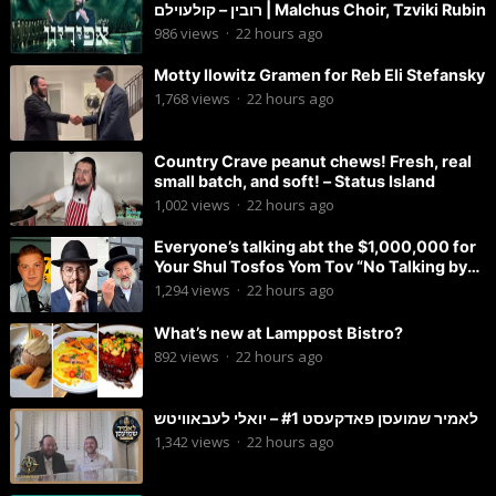
רובין – קולעוילם | Malchus Choir, Tzviki Rubin
986
views
·
22 hours ago
Motty Ilowitz Gramen for Reb Eli Stefansky
1,768
views
·
22 hours ago
Country Crave peanut chews! Fresh, real
small batch, and soft! – Status Island
1,002
views
·
22 hours ago
Everyone’s talking abt the $1,000,000 for
Your Shul Tosfos Yom Tov “No Talking by
Davening” movement
1,294
views
·
22 hours ago
What’s new at Lamppost Bistro?
892
views
·
22 hours ago
לאמיר שמועסן פאדקעסט #1 – יואלי לעבאוויטש
1,342
views
·
22 hours ago