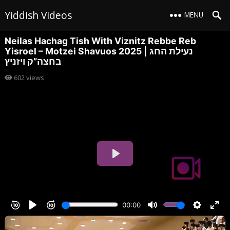
Yiddish Videos
MENU
Neilas Hachag Tish With Viznitz Rebbe Reb
Yisroel – Motzei Shavuos 2025 | נעילת החג
בחצה”ק ויזניץ
602
views