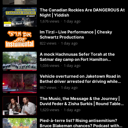
The Canadian Rockies Are DANGEROUS At
Night | Yiddish
1,676
views
·
1 day ago
Im Tirzi – Live Performance | Chesky
Schwartz Productions
822
views
·
1 day ago
A mock Hachnusas Sefer Torah at the
Satmar day camp on Fort Hamilton
Parkway.
1,036
views
·
1 day ago
Vehicle overturned on Jaketown Road in
Bethel driver arrested for driving while
intoxicated.
867
views
·
1 day ago
The Music, the Message & the Journey |
Duvid Feder & Zisha Surkis | Round Table
#11
1,620
views
·
1 day ago
Pied-à-terre list? Rising antisemitism?
Bruce Blakeman chances? Podcast with