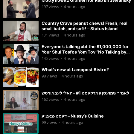
Motty Ilowitz Gramen for Reb Eli Stefansky
197
views
·
4 hours ago
Country Crave peanut chews! Fresh, real
small batch, and soft! – Status Island
131
views
·
4 hours ago
Everyone’s talking abt the $1,000,000 for
Your Shul Tosfos Yom Tov “No Talking by
Davening” movement
145
views
·
4 hours ago
What’s new at Lamppost Bistro?
98
views
·
4 hours ago
לאמיר שמועסן פאדקעסט #1 – יואלי לעבאוויטש
162
views
·
4 hours ago
דעסטענאציע – Nussy’s Cuisine
99
views
·
4 hours ago