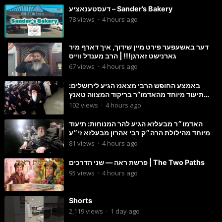
דעסטענאציע – Sander’s Bakery
78
views
·
4 hours ago
דער באשעפער פירט מיין שידוך, איך דארף מיר
גארנישט זארגן!!! | הרב מענדל ווייס
67
views
·
4 hours ago
באמצע החופש הרבי מצאנז הגיע לירושלים:
תיעוד מיוחד מהאדמו”ר בריקוד המצווה טאנץ
בשמחת בית סטרפקוב
102
views
·
4 hours ago
האדמו״ר מבעלזא הגיע להר המנוחות: תיעוד
מיוחד מהילולת הרה״ק רבי אהרון מבעלזא זי״ע
81
views
·
4 hours ago
פרשת ראה — שני הדרכים | The Two Paths
95
views
·
4 hours ago
Shorts
2,119
views
·
1 day ago