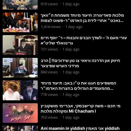
Councilman David Carr!
919
views
·
1 day ago
מלכות סאדיגורה: תיעוד מיוחד משמחת ה״וואך
נאכט״ אחרי לידת בן האדמו״ר-פשוט לצפות
ולהנות
1,414
views
·
1 day ago
עזרי מעם ה’ – לשדך הבנים והבנות – ר׳ יוסף חיים
גרינוואלד שליט”א
731
views
·
1 day ago
חיזוק און הדרכה וויאזוי צו טון שידוכים!! | הרב
מרדכי הערש שפיצער
684
views
·
1 day ago
המשפיעים חגגו את ט״ו באב: תיעוד מיוחד
מהמעמדים הגדולים בחצרות האדמו״ר
מסטוטשין והגרי״מ מורגשטרן
778
views
·
1 day ago
מי חכם – משה קרישבסקי, אבריימי מושקוביץ
ומקהלת מלכות Mi Chacham I
750
views
·
1 day ago
Ani maamin in yiddish אני מאמין yiddish