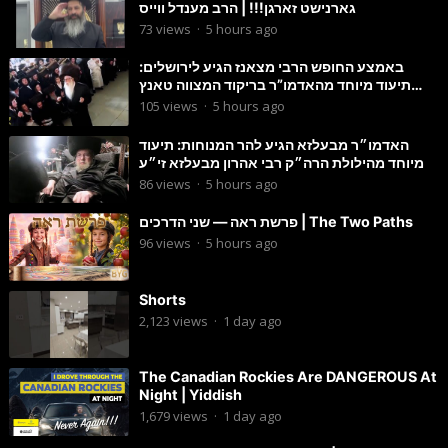
גארנישט זארגן!!! | הרב מענדל ווייס
73
views
·
5 hours ago
באמצע החופש הרבי מצאנז הגיע לירושלים:
תיעוד מיוחד מהאדמו”ר בריקוד המצווה טאנץ
בשמחת בית סטרפקוב
105
views
·
5 hours ago
האדמו״ר מבעלזא הגיע להר המנוחות: תיעוד
מיוחד מהילולת הרה״ק רבי אהרון מבעלזא זי״ע
86
views
·
5 hours ago
פרשת ראה — שני הדרכים | The Two Paths
96
views
·
5 hours ago
Shorts
2,123
views
·
1 day ago
The Canadian Rockies Are DANGEROUS At
Night | Yiddish
1,679
views
·
1 day ago