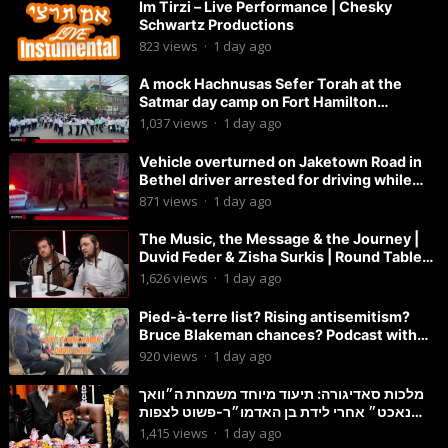
Im Tirzi – Live Performance | Chesky
Schwartz Productions
823
views
·
1 day ago
A mock Hachnusas Sefer Torah at the
Satmar day camp on Fort Hamilton
Parkway.
1,037
views
·
1 day ago
Vehicle overturned on Jaketown Road in
Bethel driver arrested for driving while
intoxicated.
871
views
·
1 day ago
The Music, the Message & the Journey |
Duvid Feder & Zisha Surkis | Round Table
#11
1,626
views
·
1 day ago
Pied-à-terre list? Rising antisemitism?
Bruce Blakeman chances? Podcast with
Councilman David Carr!
920
views
·
1 day ago
מלכות סאדיגורה: תיעוד מיוחד משמחת ה״וואך
נאכט״ אחרי לידת בן האדמו״ר-פשוט לצפות
ולהנות
1,415
views
·
1 day ago