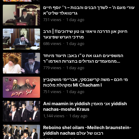
עזרי מעם ה’ – לשדך הבנים והבנות – ר׳ יוסף חיים
גרינוואלד שליט”א
731
views
·
1 day ago
חיזוק און הדרכה וויאזוי צו טון שידוכים!! | הרב
מרדכי הערש שפיצער
686
views
·
1 day ago
המשפיעים חגגו את ט״ו באב: תיעוד מיוחד
מהמעמדים הגדולים בחצרות האדמו״ר
מסטוטשין והגרי״מ מורגשטרן
779
views
·
1 day ago
מי חכם – משה קרישבסקי, אבריימי מושקוביץ
ומקהלת מלכות Mi Chacham I
751
views
·
1 day ago
Ani maamin in yiddish אני מאמין yiddish
nachas-moshe Kraus
1,144
views
·
1 day ago
Reboino shel oilam -Meilech braunstein-
yiddish nachas רבונו של עולם