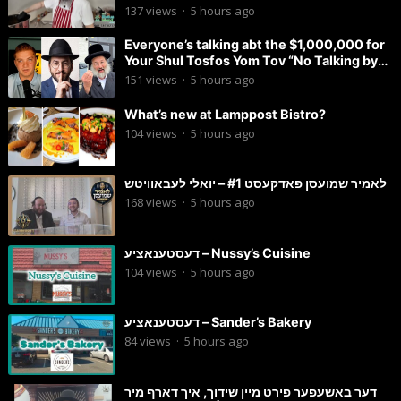
137
views
·
5 hours ago
Everyone’s talking abt the $1,000,000 for
Your Shul Tosfos Yom Tov “No Talking by
Davening” movement
151
views
·
5 hours ago
What’s new at Lamppost Bistro?
104
views
·
5 hours ago
לאמיר שמועסן פאדקעסט #1 – יואלי לעבאוויטש
168
views
·
5 hours ago
דעסטענאציע – Nussy’s Cuisine
104
views
·
5 hours ago
דעסטענאציע – Sander’s Bakery
84
views
·
5 hours ago
דער באשעפער פירט מיין שידוך, איך דארף מיר