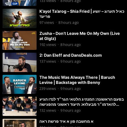
133
views
·
8 hours ago
K’ayol Ta’arog – Shia Fried | כאיל תערוג – יושע
פריעד
97
views
·
8 hours ago
Zusha – Don’t Leave Me On My Own (Live
at Glglz)
192
views
·
8 hours ago
2: Dan Eleff and DansDeals.com
137
views
·
9 hours ago
The Music Was Always There | Baruch
Levine | Backstage with Benny
239
views
·
9 hours ago
בפעם הראשונה: המנהיג הלטאי הגר״ד לנדו הגיע
להאדמו״ר מבעלזא: תיעוד ראשוני מהפגישה
הנדירה
132
views
·
9 hours ago
א מחשבה פון א איד פרשת ראה