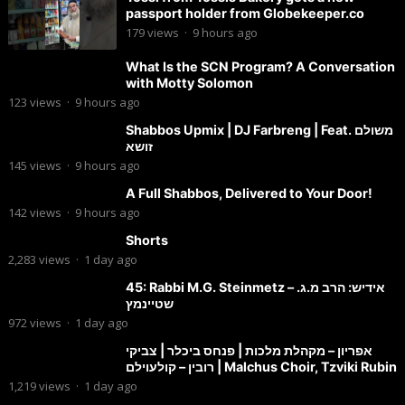
passport holder from Globekeeper.co
179
views
·
9 hours ago
What Is the SCN Program? A Conversation
with Motty Solomon
123
views
·
9 hours ago
Shabbos Upmix | DJ Farbreng | Feat. משולם
זושא
145
views
·
9 hours ago
A Full Shabbos, Delivered to Your Door!
142
views
·
9 hours ago
Shorts
2,283
views
·
1 day ago
45: Rabbi M.G. Steinmetz – אידיש: הרב מ.ג.
שטיינמץ
972
views
·
1 day ago
אפריון – מקהלת מלכות | פנחס ביכלר | צביקי
רובין – קולעוילם | Malchus Choir, Tzviki Rubin
1,219
views
·
1 day ago