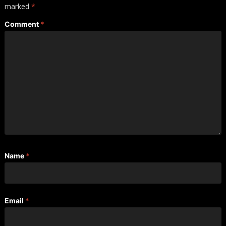
marked
*
Comment
*
Name
*
Email
*