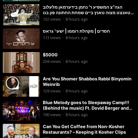
הגה”צ המשפיע ר’ נחמן בידערמאן מלעלוב
טאנצט מצוה טאנץ ביים שמחת החתונה פון בנו
החתן
132
views
·
8 hours ago
חסדים | מקהלת רוממו | ישעי’ גראס
113
views
·
8 hours ago
$5000
204
views
·
8 hours ago
Are You Shomer Shabbos Rabbi Binyomin
Weinrib
129
views
·
8 hours ago
Blue Melody goes to Sleepaway Camp!!!
(Behind the music) Ft. Dovid Berger and
Chaim Brown
190
views
·
8 hours ago
Can You Get Coffee from Non-Kosher
Restaurants? – Keeping it Kosher Clips