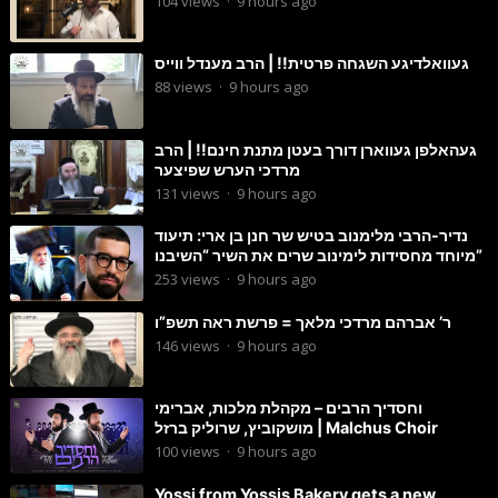
104
views
·
9 hours ago
געוואלדיגע השגחה פרטית!! | הרב מענדל ווייס
88
views
·
9 hours ago
געהאלפן געווארן דורך בעטן מתנת חינם!! | הרב
מרדכי הערש שפיצער
131
views
·
9 hours ago
נדיר-הרבי מלימנוב בטיש שר חנן בן ארי: תיעוד
מיוחד מחסידות לימינוב שרים את השיר “השיבנו”
253
views
·
9 hours ago
ר’ אברהם מרדכי מלאך = פרשת ראה תשפ”ו
146
views
·
9 hours ago
וחסדיך הרבים – מקהלת מלכות, אברימי
מושקוביץ, שרוליק ברזל | Malchus Choir
100
views
·
9 hours ago
Yossi from Yossis Bakery gets a new