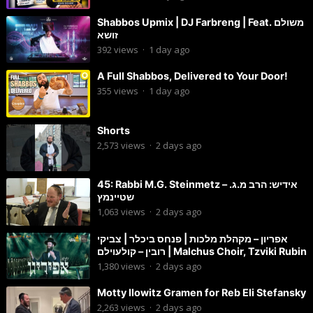
Shabbos Upmix | DJ Farbreng | Feat. משולם
זושא
392
views
·
1 day ago
A Full Shabbos, Delivered to Your Door!
355
views
·
1 day ago
Shorts
2,573
views
·
2 days ago
45: Rabbi M.G. Steinmetz – אידיש: הרב מ.ג.
שטיינמץ
1,063
views
·
2 days ago
אפריון – מקהלת מלכות | פנחס ביכלר | צביקי
רובין – קולעוילם | Malchus Choir, Tzviki Rubin
1,380
views
·
2 days ago
Motty Ilowitz Gramen for Reb Eli Stefansky
2,263
views
·
2 days ago