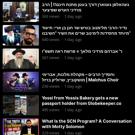
געהאלפן געווארן דורך בעטן מתנת חינם!! | הרב
מרדכי הערש שפיצער
363
views
·
1 day ago
נדיר-הרבי מלימנוב בטיש שר חנן בן ארי: תיעוד
מיוחד מחסידות לימינוב שרים את השיר “השיבנו”
640
views
·
1 day ago
ר’ אברהם מרדכי מלאך = פרשת ראה תשפ”ו
367
views
·
1 day ago
וחסדיך הרבים – מקהלת מלכות, אברימי
מושקוביץ, שרוליק ברזל | Malchus Choir
236
views
·
1 day ago
Yossi from Yossis Bakery gets a new
passport holder from Globekeeper.co
495
views
·
1 day ago
What Is the SCN Program? A Conversation
with Motty Solomon
329
views
·
1 day ago