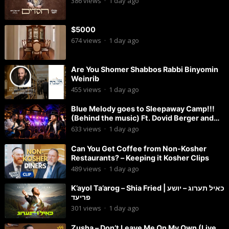
386
views
·
1 day ago
$5000
674
views
·
1 day ago
Are You Shomer Shabbos Rabbi Binyomin
Weinrib
455
views
·
1 day ago
Blue Melody goes to Sleepaway Camp!!!
(Behind the music) Ft. Dovid Berger and
Chaim Brown
633
views
·
1 day ago
Can You Get Coffee from Non-Kosher
Restaurants? – Keeping it Kosher Clips
489
views
·
1 day ago
K’ayol Ta’arog – Shia Fried | כאיל תערוג – יושע
פריעד
301
views
·
1 day ago
Zusha – Don’t Leave Me On My Own (Live