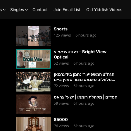
s
Singles
Contact
Join Email List
Old Yiddish Videos
Shorts
125
views
·
6 hours ago
דעסטענאציע – Bright View
Optical
52
views
·
6 hours ago
הגה”צ המשפיע ר’ נחמן בידערמאן
מלעלוב טאנצט מצוה טאנץ ביים
שמחת החתונה פון בנו החתן
72
views
·
6 hours ago
חסדים | מקהלת רוממו | ישעי’ גראס
59
views
·
6 hours ago
$5000
76
views
·
6 hours ago