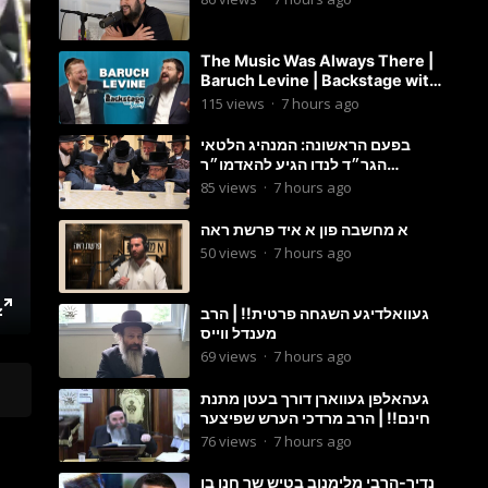
The Music Was Always There |
Baruch Levine | Backstage with
Benny
115
views
·
7 hours ago
בפעם הראשונה: המנהיג הלטאי
הגר״ד לנדו הגיע להאדמו״ר
מבעלזא: תיעוד ראשוני מהפגישה
85
views
·
7 hours ago
הנדירה
א מחשבה פון א איד פרשת ראה
50
views
·
7 hours ago
געוואלדיגע השגחה פרטית!! | הרב
מענדל ווייס
69
views
·
7 hours ago
געהאלפן געווארן דורך בעטן מתנת
חינם!! | הרב מרדכי הערש שפיצער
76
views
·
7 hours ago
נדיר-הרבי מלימנוב בטיש שר חנן בן