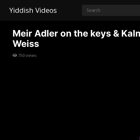
Yiddish Videos
Meir Adler on the keys & K
Weiss
750
views