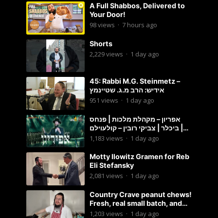
A Full Shabbos, Delivered to
Your Door!
98
views
·
7 hours ago
Shorts
2,229
views
·
1 day ago
45: Rabbi M.G. Steinmetz –
אידיש: הרב מ.ג. שטיינמץ
951
views
·
1 day ago
אפריון – מקהלת מלכות | פנחס
ביכלר | צביקי רובין – קולעוילם |
Malchus Choir, Tzviki Rubin
1,183
views
·
1 day ago
Motty Ilowitz Gramen for Reb
Eli Stefansky
2,081
views
·
1 day ago
Country Crave peanut chews!
Fresh, real small batch, and
soft! – Status Island
1,203
views
·
1 day ago