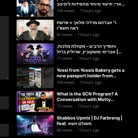
ארי: תיעוד מיוחד מחסידות לימינוב
שרים את השיר “השיבנו”
146
views
·
7 hours ago
ר’ אברהם מרדכי מלאך = פרשת
ראה תשפ”ו
81
views
·
7 hours ago
וחסדיך הרבים – מקהלת מלכות,
אברימי מושקוביץ, שרוליק ברזל |
Malchus Choir
71
views
·
7 hours ago
Yossi from Yossis Bakery gets a
new passport holder from
Globekeeper.co
104
views
·
7 hours ago
What Is the SCN Program? A
Conversation with Motty
Solomon
72
views
·
7 hours ago
Shabbos Upmix | DJ Farbreng |
Feat. משולם זושא
86
views
·
7 hours ago