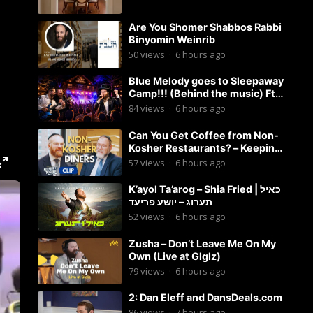
Are You Shomer Shabbos Rabbi
Binyomin Weinrib
50
views
·
6 hours ago
Blue Melody goes to Sleepaway
Camp!!! (Behind the music) Ft.
Dovid Berger and Chaim Brown
84
views
·
6 hours ago
Can You Get Coffee from Non-
Kosher Restaurants? – Keeping
it Kosher Clips
57
views
·
6 hours ago
K’ayol Ta’arog – Shia Fried | כאיל
תערוג – יושע פריעד
52
views
·
6 hours ago
Zusha – Don’t Leave Me On My
Own (Live at Glglz)
79
views
·
6 hours ago
2: Dan Eleff and DansDeals.com
86
views
·
7 hours ago