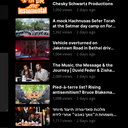
Chesky Schwartz Productions
1,050
views
·
2 days ago
A mock Hachnusas Sefer Torah
at the Satmar day camp on Fort
Hamilton Parkway.
1,362
views
·
2 days ago
Vehicle overturned on
Jaketown Road in Bethel driver
arrested for driving while
1,064
views
·
2 days ago
intoxicated.
The Music, the Message & the
Journey | Duvid Feder & Zisha
Surkis | Round Table #11
2,089
views
·
2 days ago
Pied-à-terre list? Rising
antisemitism? Bruce Blakeman
chances? Podcast with
1,098
views
·
2 days ago
Councilman David Carr!
מלכות סאדיגורה: תיעוד מיוחד
משמחת ה״וואך נאכט״ אחרי לידת
בן האדמו״ר-פשוט לצפות ולהנות
1,717
views
·
2 days ago