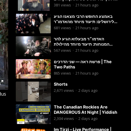
מענדל ווייס
381
views
·
21 hours ago
באמצע החופש הרבי מצאנז הגיע
לירושלים: תיעוד מיוחד מהאדמו”ר
בריקוד המצווה טאנץ בשמחת בית
681
views
·
21 hours ago
סטרפקוב
האדמו״ר מבעלזא הגיע להר
המנוחות: תיעוד מיוחד מהילולת
הרה״ק רבי אהרון מבעלזא זי״ע
567
views
·
21 hours ago
פרשת ראה — שני הדרכים | The
Two Paths
865
views
·
21 hours ago
Shorts
2,671
views
·
2 days ago
dus
The Canadian Rockies Are
DANGEROUS At Night | Yiddish
2,304
views
·
2 days ago
Im Tirzi – Live Performance |