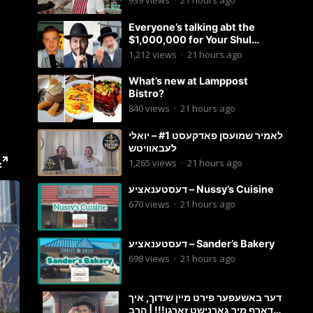
939
views
·
21 hours ago
Everyone’s talking abt the
$1,000,000 for Your Shul
Tosfos Yom Tov “No Talking by
1,212
views
·
21 hours ago
Davening” movement
What’s new at Lamppost
Bistro?
840
views
·
21 hours ago
לאמיר שמועסן פאדקעסט #1 – יואלי
לעבאוויטש
1,265
views
·
21 hours ago
דעסטענאציע – Nussy’s Cuisine
670
views
·
21 hours ago
דעסטענאציע – Sander’s Bakery
698
views
·
21 hours ago
דער באשעפער פירט מיין שידוך, איך
דארף מיר גארנישט זארגן!!! | הרב