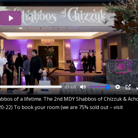
bbos of a lifetime. The 2nd MDY Shabbos of Chizzuk & Ach
0-22) To book your room (we are 75% sold out – visit