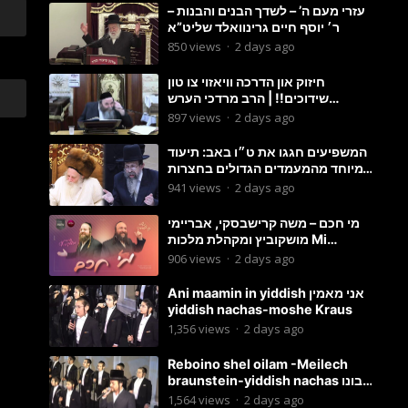
עזרי מעם ה’ – לשדך הבנים והבנות –
ר׳ יוסף חיים גרינוואלד שליט”א
850
views
·
2 days ago
חיזוק און הדרכה וויאזוי צו טון
שידוכים!! | הרב מרדכי הערש
שפיצער
897
views
·
2 days ago
המשפיעים חגגו את ט״ו באב: תיעוד
מיוחד מהמעמדים הגדולים בחצרות
האדמו״ר מסטוטשין והגרי״מ
941
views
·
2 days ago
מורגשטרן
מי חכם – משה קרישבסקי, אבריימי
מושקוביץ ומקהלת מלכות Mi
Chacham I
906
views
·
2 days ago
Ani maamin in yiddish אני מאמין
yiddish nachas-moshe Kraus
1,356
views
·
2 days ago
Reboino shel oilam -Meilech
braunstein-yiddish nachas רבונו
של עולם
1,564
views
·
2 days ago