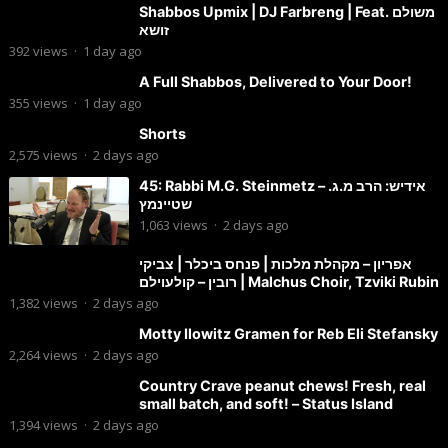
Shabbos Upmix | DJ Farbreng | Feat. משולם
זושא
392
views
·
1 day ago
A Full Shabbos, Delivered to Your Door!
355
views
·
1 day ago
Shorts
2,575
views
·
2 days ago
45: Rabbi M.G. Steinmetz – אידיש: הרב מ.ג.
שטיינמץ
1,063
views
·
2 days ago
אפריון – מקהלת מלכות | פנחס ביכלר | צביקי
רובין – קולעוילם | Malchus Choir, Tzviki Rubin
1,382
views
·
2 days ago
Motty Ilowitz Gramen for Reb Eli Stefansky
2,264
views
·
2 days ago
Country Crave peanut chews! Fresh, real
small batch, and soft! – Status Island
1,394
views
·
2 days ago