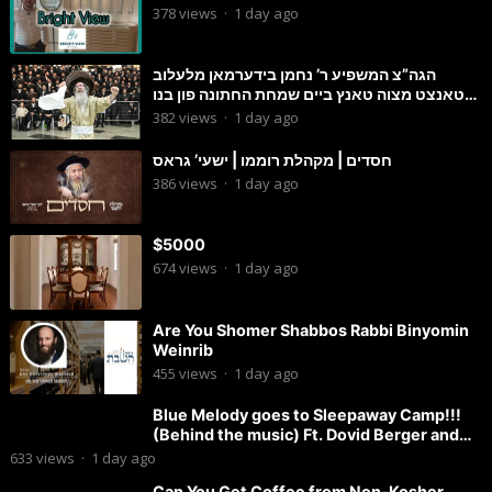
378
views
·
1 day ago
הגה”צ המשפיע ר’ נחמן בידערמאן מלעלוב
טאנצט מצוה טאנץ ביים שמחת החתונה פון בנו
החתן
382
views
·
1 day ago
חסדים | מקהלת רוממו | ישעי’ גראס
386
views
·
1 day ago
$5000
674
views
·
1 day ago
Are You Shomer Shabbos Rabbi Binyomin
Weinrib
455
views
·
1 day ago
Blue Melody goes to Sleepaway Camp!!!
(Behind the music) Ft. Dovid Berger and
Chaim Brown
633
views
·
1 day ago
Can You Get Coffee from Non-Kosher