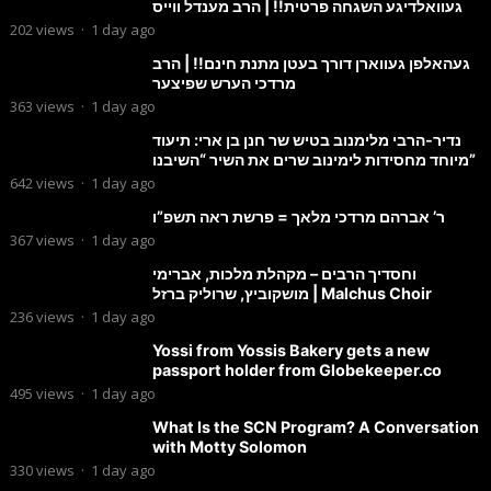
געוואלדיגע השגחה פרטית!! | הרב מענדל ווייס
202
views
·
1 day ago
געהאלפן געווארן דורך בעטן מתנת חינם!! | הרב
מרדכי הערש שפיצער
363
views
·
1 day ago
נדיר-הרבי מלימנוב בטיש שר חנן בן ארי: תיעוד
מיוחד מחסידות לימינוב שרים את השיר “השיבנו”
642
views
·
1 day ago
ר’ אברהם מרדכי מלאך = פרשת ראה תשפ”ו
367
views
·
1 day ago
וחסדיך הרבים – מקהלת מלכות, אברימי
מושקוביץ, שרוליק ברזל | Malchus Choir
236
views
·
1 day ago
Yossi from Yossis Bakery gets a new
passport holder from Globekeeper.co
495
views
·
1 day ago
What Is the SCN Program? A Conversation
with Motty Solomon
330
views
·
1 day ago