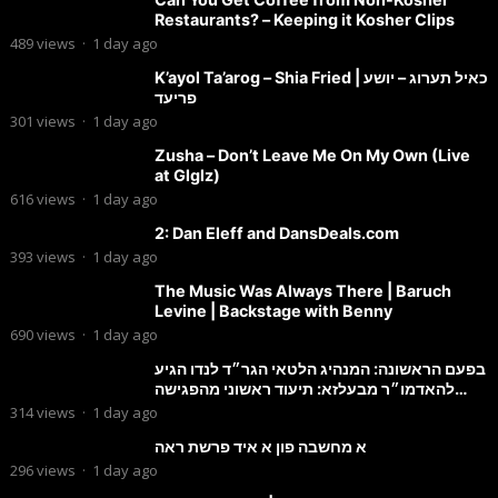
Restaurants? – Keeping it Kosher Clips
489
views
·
1 day ago
K’ayol Ta’arog – Shia Fried | כאיל תערוג – יושע
פריעד
301
views
·
1 day ago
Zusha – Don’t Leave Me On My Own (Live
at Glglz)
616
views
·
1 day ago
2: Dan Eleff and DansDeals.com
393
views
·
1 day ago
The Music Was Always There | Baruch
Levine | Backstage with Benny
690
views
·
1 day ago
בפעם הראשונה: המנהיג הלטאי הגר״ד לנדו הגיע
להאדמו״ר מבעלזא: תיעוד ראשוני מהפגישה
הנדירה
314
views
·
1 day ago
א מחשבה פון א איד פרשת ראה
296
views
·
1 day ago