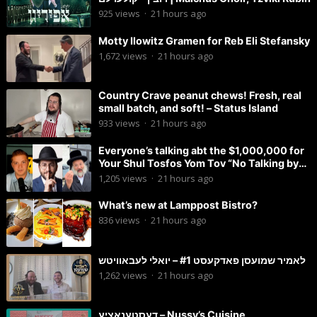
925
views
·
21 hours ago
Motty Ilowitz Gramen for Reb Eli Stefansky
1,672
views
·
21 hours ago
Country Crave peanut chews! Fresh, real
small batch, and soft! – Status Island
933
views
·
21 hours ago
Everyone’s talking abt the $1,000,000 for
Your Shul Tosfos Yom Tov “No Talking by
Davening” movement
1,205
views
·
21 hours ago
What’s new at Lamppost Bistro?
836
views
·
21 hours ago
לאמיר שמועסן פאדקעסט #1 – יואלי לעבאוויטש
1,262
views
·
21 hours ago
דעסטענאציע – Nussy’s Cuisine