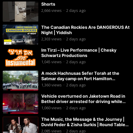
Shorts
2,666
views
·
2 days ago
The Canadian Rockies Are DANGEROUS At
Night | Yiddish
2,303
views
·
2 days ago
Im Tirzi – Live Performance | Chesky
Schwartz Productions
1,045
views
·
2 days ago
A mock Hachnusas Sefer Torah at the
Satmar day camp on Fort Hamilton
Parkway.
1,360
views
·
2 days ago
Vehicle overturned on Jaketown Road in
Bethel driver arrested for driving while
intoxicated.
1,060
views
·
2 days ago
The Music, the Message & the Journey |
Duvid Feder & Zisha Surkis | Round Table
#11
2,085
views
·
2 days ago