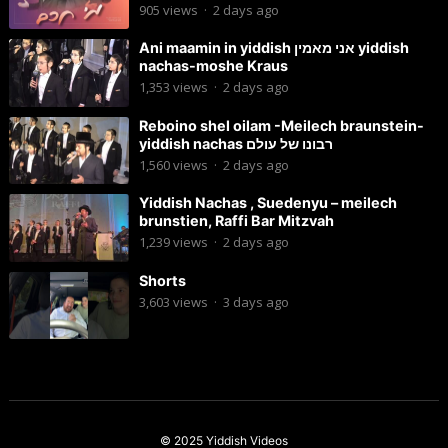
905
views
·
2 days ago
Ani maamin in yiddish אני מאמין yiddish
nachas-moshe Kraus
1,353
views
·
2 days ago
Reboino shel oilam -Meilech braunstein-
yiddish nachas רבונו של עולם
1,560
views
·
2 days ago
Yiddish Nachas , Suedenyu – meilech
brunstien, Raffi Bar Mitzvah
1,239
views
·
2 days ago
Shorts
3,603
views
·
3 days ago
© 2025
Yiddish Videos