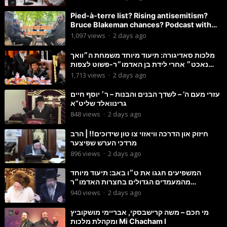
Pied-à-terre list? Rising antisemitism?
Bruce Blakeman chances? Podcast with
Councilman David Carr!
1,097
views
·
2 days ago
מלכות סאדיגורה: תיעוד מיוחד משמחת ה״וואך
נאכט״ אחרי לידת בן האדמו״ר-פשוט לצפות
ולהנות
1,713
views
·
2 days ago
עזרי מעם ה’ – לשדך הבנים והבנות – ר׳ יוסף חיים
גרינוואלד שליט”א
848
views
·
2 days ago
חיזוק און הדרכה וויאזוי צו טון שידוכים!! | הרב
מרדכי הערש שפיצער
896
views
·
2 days ago
המשפיעים חגגו את ט״ו באב: תיעוד מיוחד
מהמעמדים הגדולים בחצרות האדמו״ר
מסטוטשין והגרי״מ מורגשטרן
940
views
·
2 days ago
מי חכם – משה קרישבסקי, אבריימי מושקוביץ
ומקהלת מלכות Mi Chacham I