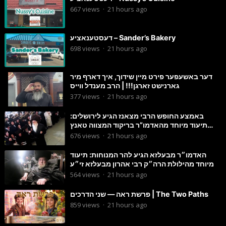
667
views
·
21 hours ago
דעסטענאציע – Sander’s Bakery
698
views
·
21 hours ago
דער באשעפער פירט מיין שידוך, איך דארף מיר
גארנישט זארגן!!! | הרב מענדל ווייס
377
views
·
21 hours ago
באמצע החופש הרבי מצאנז הגיע לירושלים:
תיעוד מיוחד מהאדמו”ר בריקוד המצווה טאנץ
בשמחת בית סטרפקוב
676
views
·
21 hours ago
האדמו״ר מבעלזא הגיע להר המנוחות: תיעוד
מיוחד מהילולת הרה״ק רבי אהרון מבעלזא זי״ע
564
views
·
21 hours ago
פרשת ראה — שני הדרכים | The Two Paths
859
views
·
21 hours ago