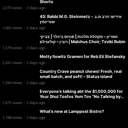
Shorts
2,570
views
·
2 days ago
45: Rabbi M.G. Steinmetz – אידיש: הרב מ.ג.
שטיינמץ
1,063
views
·
2 days ago
אפריון – מקהלת מלכות | פנחס ביכלר | צביקי
רובין – קולעוילם | Malchus Choir, Tzviki Rubin
1,379
views
·
2 days ago
Motty Ilowitz Gramen for Reb Eli Stefansky
2,261
views
·
2 days ago
Country Crave peanut chews! Fresh, real
small batch, and soft! – Status Island
1,394
views
·
2 days ago
Everyone’s talking abt the $1,000,000 for
Your Shul Tosfos Yom Tov “No Talking by
Davening” movement
1,673
views
·
2 days ago
What’s new at Lamppost Bistro?
1,198
views
·
2 days ago