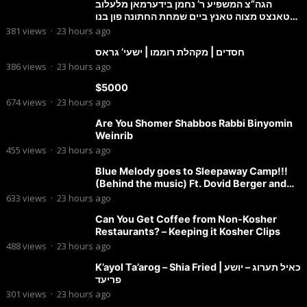
הגה”צ המשפיע ר’ נחמן בידערמאן מלעלוב
טאנצט מצוה טאנץ ביים שמחת החתונה פון בנו
החתן
381
views
·
23 hours ago
חסדים | מקהלת רוממו | ישעי’ גראס
386
views
·
23 hours ago
$5000
674
views
·
23 hours ago
Are You Shomer Shabbos Rabbi Binyomin
Weinrib
455
views
·
23 hours ago
Blue Melody goes to Sleepaway Camp!!!
(Behind the music) Ft. Dovid Berger and
Chaim Brown
633
views
·
23 hours ago
Can You Get Coffee from Non-Kosher
Restaurants? – Keeping it Kosher Clips
488
views
·
23 hours ago
K’ayol Ta’arog – Shia Fried | כאיל תערוג – יושע
פריעד
301
views
·
23 hours ago