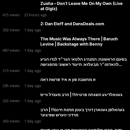
Zusha – Don’t Leave Me On My Own (Live
at Glglz)
615
views
·
23 hours ago
2: Dan Eleff and DansDeals.com
392
views
·
1 day ago
The Music Was Always There | Baruch
Levine | Backstage with Benny
687
views
·
1 day ago
בפעם הראשונה: המנהיג הלטאי הגר״ד לנדו הגיע
להאדמו״ר מבעלזא: תיעוד ראשוני מהפגישה
הנדירה
313
views
·
1 day ago
א מחשבה פון א איד פרשת ראה
295
views
·
1 day ago
געוואלדיגע השגחה פרטית!! | הרב מענדל ווייס
202
views
·
1 day ago
געהאלפן געווארן דורך בעטן מתנת חינם!! | הרב
מרדכי הערש שפיצער
363
views
·
1 day ago
נדיר-הרבי מלימנוב בטיש שר חנן בן ארי: תיעוד