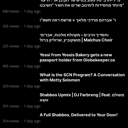
מיוחד מחסידות לימינוב שרים את השיר “השיבנו”
640
views
·
1 day ago
ר’ אברהם מרדכי מלאך = פרשת ראה תשפ”ו
365
views
·
1 day ago
וחסדיך הרבים – מקהלת מלכות, אברימי
מושקוביץ, שרוליק ברזל | Malchus Choir
235
views
·
1 day ago
Yossi from Yossis Bakery gets a new
passport holder from Globekeeper.co
495
views
·
1 day ago
What Is the SCN Program? A Conversation
with Motty Solomon
329
views
·
1 day ago
Shabbos Upmix | DJ Farbreng | Feat. משולם
זושא
391
views
·
1 day ago
A Full Shabbos, Delivered to Your Door!
354
views
·
1 day ago